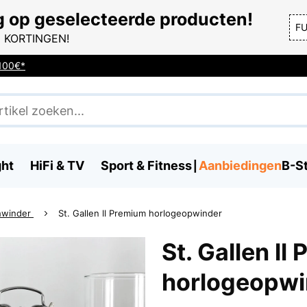
g op geselecteerde producten!
F
 KORTINGEN!
 100€*
ght
HiFi & TV
Sport & Fitness
Aanbiedingen
B-S
hwinder
St. Gallen ll Premium horlogeopwinder
St. Gallen ll
horlogeopwi