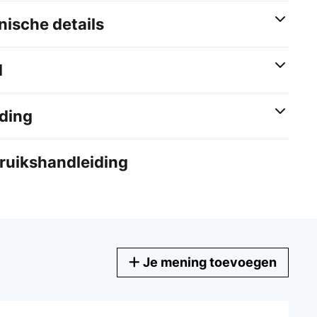
ische details
d
ding
bruikshandleiding
Je mening toevoegen