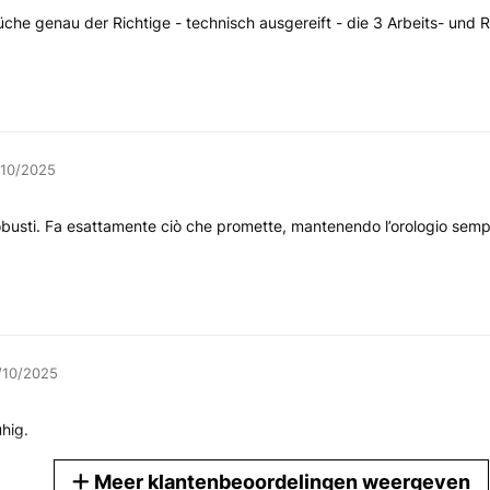
üche genau der Richtige - technisch ausgereift - die 3 Arbeits- un
/10/2025
i robusti. Fa esattamente ciò che promette, mantenendo l’orologio sem
/10/2025
uhig.
Meer klantenbeoordelingen weergeven