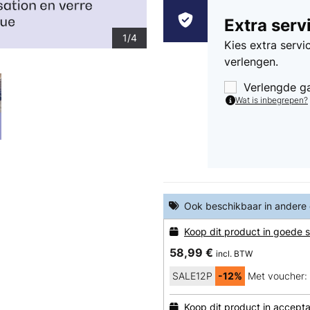
Extra serv
1/4
Kies extra serv
verlengen.
Verlengde g
Wat is inbegrepen?
Ook beschikbaar in andere
Koop dit product in goede s
58,99 €
incl. BTW
SALE12P
-12%
Met voucher:
Koop dit product in accepta