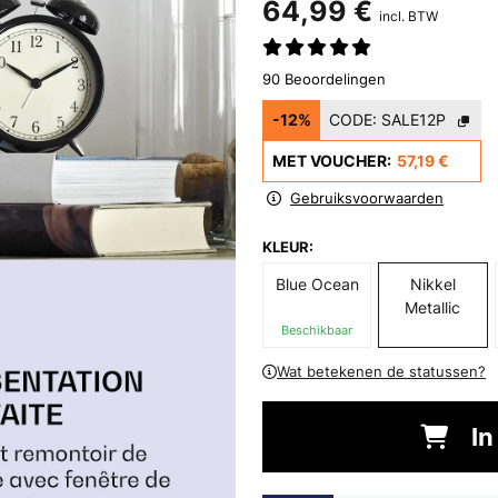
64,99 €
incl. BTW
90 Beoordelingen
-12%
CODE:
SALE12P
MET VOUCHER:
57,19 €
Gebruiksvoorwaarden
KLEUR:
Blue Ocean
Nikkel
Metallic
Beschikbaar
Wat betekenen de statussen?
In