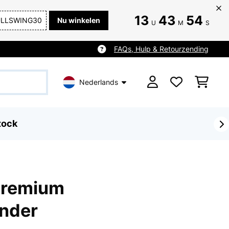
13
43
52
ULLSWING30
Nu winkelen
U
M
S
FAQs, Hulp & Retourzending
Nederlands
tock
 Premium
nder