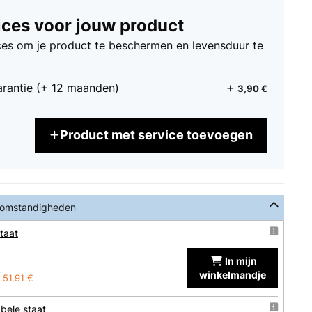
ices voor jouw product
ices om je product te beschermen en levensduur te
arantie (+ 12 maanden)
3,90 €
Product met service toevoegen
 omstandigheden
taat
In mijn
winkelmandje
51,91 €
bele staat