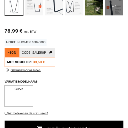
+1
78,99 €
incl. BTW
ARTIKELNUMMER: 10046008
-50%
CODE:
SALE50P
MET VOUCHER:
39,50 €
Gebruiksvoorwaarden
VARIATIE MODELNAAM:
Curve
Wat betekenen de statussen?