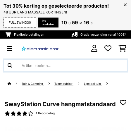
Tot 30% korting op geselecteerde producten!
48 UUR LANG MASSALE KORTINGEN!
Nu
10
59
15
FULLSWING30
U
M
S
winkelen
Flexibele betalingen
Gratis verzending vanaf 100€*
Tuin & Camping
Tuinmeubilair
Ligstoel tuin
SwayStation Curve hangmatstandaard
1 Beoordeling