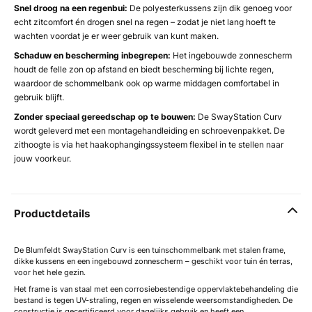
Snel droog na een regenbui:
De polyesterkussens zijn dik genoeg voor
echt zitcomfort én drogen snel na regen – zodat je niet lang hoeft te
wachten voordat je er weer gebruik van kunt maken.
Schaduw en bescherming inbegrepen:
Het ingebouwde zonnescherm
houdt de felle zon op afstand en biedt bescherming bij lichte regen,
waardoor de schommelbank ook op warme middagen comfortabel in
gebruik blijft.
Zonder speciaal gereedschap op te bouwen:
De SwayStation Curv
wordt geleverd met een montagehandleiding en schroevenpakket. De
zithoogte is via het haakophangingssysteem flexibel in te stellen naar
jouw voorkeur.
Productdetails
De Blumfeldt SwayStation Curv is een tuinschommelbank met stalen frame,
dikke kussens en een ingebouwd zonnescherm – geschikt voor tuin én terras,
voor het hele gezin.
Het frame is van staal met een corrosiebestendige oppervlaktebehandeling die
bestand is tegen UV-straling, regen en wisselende weersomstandigheden. De
constructie is gecertificeerd voor dagelijks gebruik en heeft een