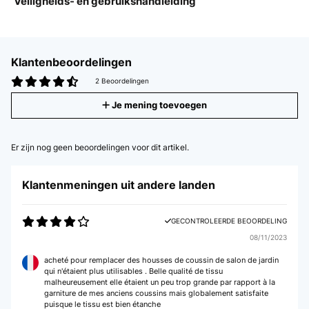
Veiligheids- en gebruikshandleiding
Klantenbeoordelingen
2 Beoordelingen
Je mening toevoegen
Er zijn nog geen beoordelingen voor dit artikel.
Klantenmeningen uit andere landen
GECONTROLEERDE BEOORDELING
08/11/2023
acheté pour remplacer des housses de coussin de salon de jardin
qui n'étaient plus utilisables . Belle qualité de tissu
malheureusement elle étaient un peu trop grande par rapport à la
garniture de mes anciens coussins mais globalement satisfaite
puisque le tissu est bien étanche