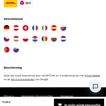
Internationaal
Bescherming
Deze site wordt beschermd door reCAPTCHA en is onderhevig aan het
Privacybeleid
en de
Servicevoorwaarden
van Google.
Privacy
Algemene Voorwaarden
Impressie
77,99 €
In mijn winkelmandje
Copyright © 2026 Electronic-Star. All rights reserved