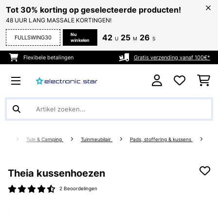
Tot 30% korting op geselecteerde producten!
48 UUR LANG MASSALE KORTINGEN!
Nu
42
25
25
FULLSWING30
U
M
S
winkelen
Flexibele betalingen
Gratis verzending vanaf 100€*
Tuin & Camping
Tuinmeubilair
Pads, stoffering & kussens
Theia kussenhoezen
2 Beoordelingen