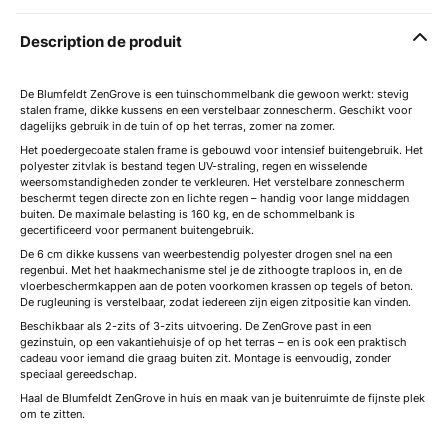
Description de produit
De Blumfeldt ZenGrove is een tuinschommelbank die gewoon werkt: stevig
stalen frame, dikke kussens en een verstelbaar zonnescherm. Geschikt voor
dagelijks gebruik in de tuin of op het terras, zomer na zomer.
Het poedergecoate stalen frame is gebouwd voor intensief buitengebruik. Het
polyester zitvlak is bestand tegen UV-straling, regen en wisselende
weersomstandigheden zonder te verkleuren. Het verstelbare zonnescherm
beschermt tegen directe zon en lichte regen – handig voor lange middagen
buiten. De maximale belasting is 160 kg, en de schommelbank is
gecertificeerd voor permanent buitengebruik.
De 6 cm dikke kussens van weerbestendig polyester drogen snel na een
regenbui. Met het haakmechanisme stel je de zithoogte traploos in, en de
vloerbeschermkappen aan de poten voorkomen krassen op tegels of beton.
De rugleuning is verstelbaar, zodat iedereen zijn eigen zitpositie kan vinden.
Beschikbaar als 2-zits of 3-zits uitvoering. De ZenGrove past in een
gezinstuin, op een vakantiehuisje of op het terras – en is ook een praktisch
cadeau voor iemand die graag buiten zit. Montage is eenvoudig, zonder
speciaal gereedschap.
Haal de Blumfeldt ZenGrove in huis en maak van je buitenruimte de fijnste plek
om te zitten.