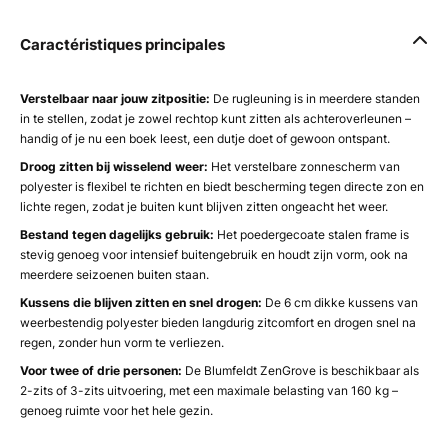
Caractéristiques principales
Verstelbaar naar jouw zitpositie:
De rugleuning is in meerdere standen
in te stellen, zodat je zowel rechtop kunt zitten als achteroverleunen –
handig of je nu een boek leest, een dutje doet of gewoon ontspant.
Droog zitten bij wisselend weer:
Het verstelbare zonnescherm van
polyester is flexibel te richten en biedt bescherming tegen directe zon en
lichte regen, zodat je buiten kunt blijven zitten ongeacht het weer.
Bestand tegen dagelijks gebruik:
Het poedergecoate stalen frame is
stevig genoeg voor intensief buitengebruik en houdt zijn vorm, ook na
meerdere seizoenen buiten staan.
Kussens die blijven zitten en snel drogen:
De 6 cm dikke kussens van
weerbestendig polyester bieden langdurig zitcomfort en drogen snel na
regen, zonder hun vorm te verliezen.
Voor twee of drie personen:
De Blumfeldt ZenGrove is beschikbaar als
2-zits of 3-zits uitvoering, met een maximale belasting van 160 kg –
genoeg ruimte voor het hele gezin.