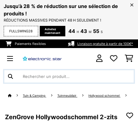
Jusqu’à 28 % de réduction sur une sélection de
produits !
RÉDUCTIONS MASSIVES PENDANT 48 H SEULEMENT !
Achetez
44
43
55
FULLSWING28
H
M
S
maintenant
Paiements flexibles
Livraison gratuite à partir de 100€*
Tuin & Camping
Tuinmeubilair
Hollywood schommel
ZenGrove Hollywoodschommel 2-zits