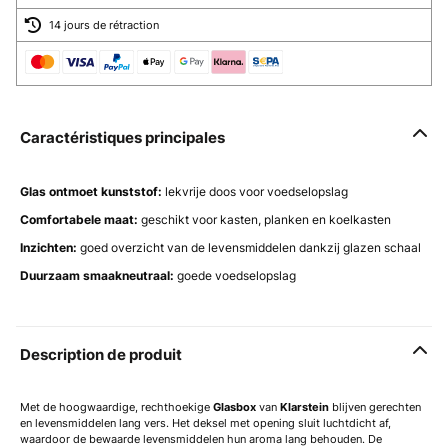
14 jours de rétraction
Caractéristiques principales
Glas ontmoet kunststof:
lekvrije doos voor voedselopslag
Comfortabele maat:
geschikt voor kasten, planken en koelkasten
Inzichten:
goed overzicht van de levensmiddelen dankzij glazen schaal
Duurzaam smaakneutraal:
goede voedselopslag
Description de produit
Met de hoogwaardige, rechthoekige
Glasbox
van
Klarstein
blijven gerechten
en levensmiddelen lang vers. Het deksel met opening sluit luchtdicht af,
waardoor de bewaarde levensmiddelen hun aroma lang behouden. De