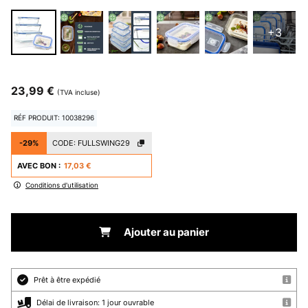
+3
23,99 €
(TVA incluse)
RÉF PRODUIT: 10038296
-29%
CODE:
FULLSWING29
AVEC BON :
17,03 €
Conditions d'utilisation
Ajouter au panier
Prêt à être expédié
Délai de livraison: 1 jour ouvrable