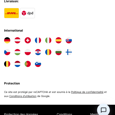
Livraison:
Amazon-Benutzer
Traduire
AVIS VÉRIFIÉ
29/09/2021
International
Die Gasbehälter kamen völlig intakt bei mir an. Die Verpackung war
aber etwas irreführend, weil keine hinreichenden Informationen auf
dem Karton waren. Ich war mir erst nicht sicher, ob darin wirklich
meine Glasbehälter sind. Nach dem Auspacken habe ich mir die
einzelnen Dosen erst einmal in Ruhe angeschaut. Die Verarbeitung
ist Wirkich gut, die Deckel schließen dicht und das Material macht
insgesamt einen guten Eindruck. ich konnte in dem Glas und an den
Deckeln keine Fehler entdecken. Zudem befanden sich keine
überstehenden Plastikreste oder scharfe Kanten an den einzelnen
Teilen. Das Glas ist natürlich schwerer als die Plastikvariante. Aber
man kann die einzelnen Gefäße gut ineinander stapeln und sie sehen
auch nach vielen Spülungen im Geschirrspüler noch immer gut aus.
Protection
Zudem kann man sie ohne Deckel in die Mikrowelle oder den
Backofen packen, was auch eine Erleichterung darstellt. Die Deckel,
Ce site est protégé par reCAPTCHA et est soumis à la
Politique de confidentialité
et
die auf den ersten Eindruck dicht waren, sind es auch noch während
aux
Conditions d'utilisation
de Google.
der Verwendung. Es läuft tatsächlich nichts aus. Wenn man jetzt
noch eine Alternative für diese Plastikdeckel finden würde... :-)
Fazit: Ich habe nichts zu meckern und kann daher den Kauf
empfehlen. Den Preis finde ich für die Qualität angemessen.
Protection des données
Conditions
Mentions