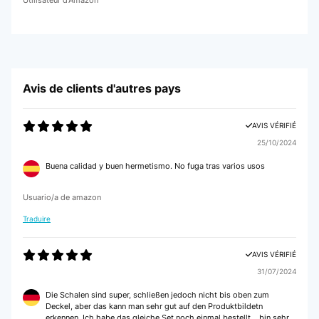
Utilisateur d'Amazon
Avis de clients d'autres pays
AVIS VÉRIFIÉ
25/10/2024
Buena calidad y buen hermetismo. No fuga tras varios usos
Usuario/a de amazon
Traduire
AVIS VÉRIFIÉ
31/07/2024
Die Schalen sind super, schließen jedoch nicht bis oben zum
Deckel, aber das kann man sehr gut auf den Produktbildetn
erkennen. Ich habe das gleiche Set noch einmal bestellt… bin sehr