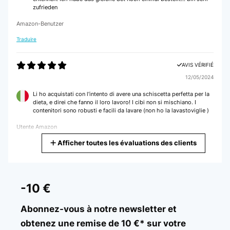
zufrieden
Amazon-Benutzer
Traduire
AVIS VÉRIFIÉ
12/05/2024
Li ho acquistati con l’intento di avere una schiscetta perfetta per la
dieta, e direi che fanno il loro lavoro! I cibi non si mischiano. I
contenitori sono robusti e facili da lavare (non ho la lavastoviglie )
Utente Amazon
Afficher toutes les évaluations des clients
Traduire
AVIS VÉRIFIÉ
28/04/2024
-10 €
Lieferung top.Produkt top Qualität.Leider sind die drei Fächer sehr
klein. Würde mir künftig welche ohne Fächer bestellen.Bekommt
Abonnez-vous à notre newsletter et
dennoch 5 Sterne, weil mit dem Produkt und der Lieferung alles
obtenez une remise de 10 €* sur votre
gepasst hat.