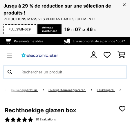
Jusqu’à 29 % de réduction sur une sélection de
produits !
RÉDUCTIONS MASSIVES PENDANT 48 H SEULEMENT !
Achetez
19
07
45
FULLSWING29
H
M
S
maintenant
Paiements flexibles
Livraison gratuite à partir de 100€*
g
Keukenapparatuur
Overige Keukenapparaten
Keukengerei
Rechthoekige glazen box
30 Evaluations