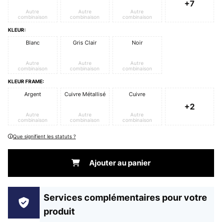
+7
Autre
Autre
Autre
combinaison
combinaison
combinaison
KLEUR:
Blanc
Gris Clair
Noir
Autre
Autre
Autre
combinaison
combinaison
combinaison
KLEUR FRAME:
Argent
Cuivre Métallisé
Cuivre
+2
Autre
Autre
Autre
combinaison
combinaison
combinaison
Que signifient les statuts ?
Ajouter au panier
Services complémentaires pour votre
produit