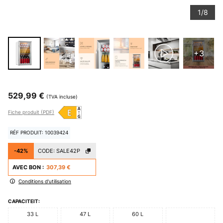
1/8
+3
529,99 €
(TVA incluse)
Fiche produit (PDF)
RÉF PRODUIT: 10039424
-42%
CODE:
SALE42P
AVEC BON :
307,39 €
Conditions d'utilisation
CAPACITEIT:
33 L
47 L
60 L