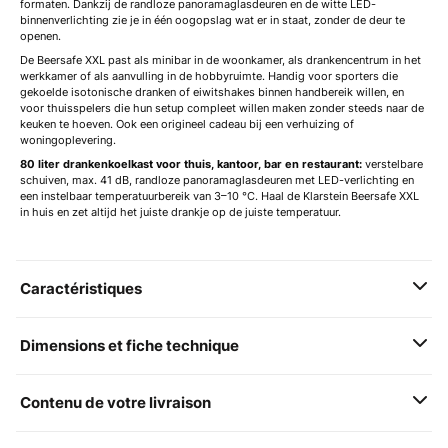
formaten. Dankzij de randloze panoramaglasdeuren en de witte LED-
binnenverlichting zie je in één oogopslag wat er in staat, zonder de deur te
openen.
De Beersafe XXL past als minibar in de woonkamer, als drankencentrum in het
werkkamer of als aanvulling in de hobbyruimte. Handig voor sporters die
gekoelde isotonische dranken of eiwitshakes binnen handbereik willen, en
voor thuisspelers die hun setup compleet willen maken zonder steeds naar de
keuken te hoeven. Ook een origineel cadeau bij een verhuizing of
woningoplevering.
80 liter drankenkoelkast voor thuis, kantoor, bar en restaurant:
verstelbare
schuiven, max. 41 dB, randloze panoramaglasdeuren met LED-verlichting en
een instelbaar temperatuurbereik van 3–10 °C. Haal de Klarstein Beersafe XXL
in huis en zet altijd het juiste drankje op de juiste temperatuur.
Caractéristiques
Dimensions et fiche technique
Contenu de votre livraison