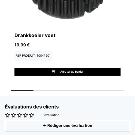
R
18
Drankkoeler voet
19,99 €
RÉ
RÉF PRODUIT: 10047901
Ajouter au panier
Évaluations des clients
0 évaluation
Rédiger une évaluation