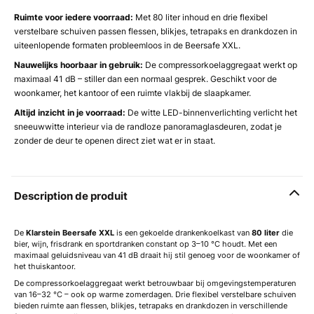
Ruimte voor iedere voorraad:
Met 80 liter inhoud en drie flexibel
verstelbare schuiven passen flessen, blikjes, tetrapaks en drankdozen in
uiteenlopende formaten probleemloos in de Beersafe XXL.
Nauwelijks hoorbaar in gebruik:
De compressorkoelaggregaat werkt op
maximaal 41 dB – stiller dan een normaal gesprek. Geschikt voor de
woonkamer, het kantoor of een ruimte vlakbij de slaapkamer.
Altijd inzicht in je voorraad:
De witte LED-binnenverlichting verlicht het
sneeuwwitte interieur via de randloze panoramaglasdeuren, zodat je
zonder de deur te openen direct ziet wat er in staat.
Description de produit
De
Klarstein Beersafe XXL
is een gekoelde drankenkoelkast van
80 liter
die
bier, wijn, frisdrank en sportdranken constant op 3–10 °C houdt. Met een
maximaal geluidsniveau van 41 dB draait hij stil genoeg voor de woonkamer of
het thuiskantoor.
De compressorkoelaggregaat werkt betrouwbaar bij omgevingstemperaturen
van 16–32 °C – ook op warme zomerdagen. Drie flexibel verstelbare schuiven
bieden ruimte aan flessen, blikjes, tetrapaks en drankdozen in verschillende