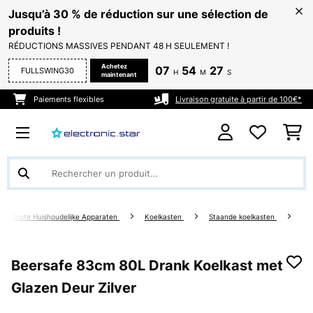
Jusqu’à 30 % de réduction sur une sélection de
produits !
RÉDUCTIONS MASSIVES PENDANT 48 H SEULEMENT !
Achetez
07
54
26
FULLSWING30
H
M
S
maintenant
Paiements flexibles
Livraison gratuite à partir de 100€*
Grote Huishoudelijke Apparaten
Koelkasten
Staande koelkasten
Beersafe 83cm 80L Drank Koelkast met
Glazen Deur Zilver