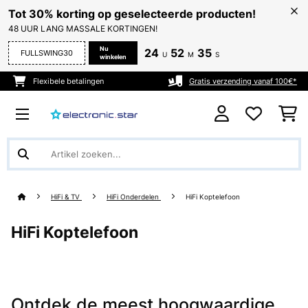
Tot 30% korting op geselecteerde producten!
48 UUR LANG MASSALE KORTINGEN!
Nu
24
52
35
FULLSWING30
U
M
S
winkelen
Flexibele betalingen
Gratis verzending vanaf 100€*
HiFi & TV
HiFi Onderdelen
HiFi Koptelefoon
HiFi Koptelefoon
Ontdek de meest hoogwaardige