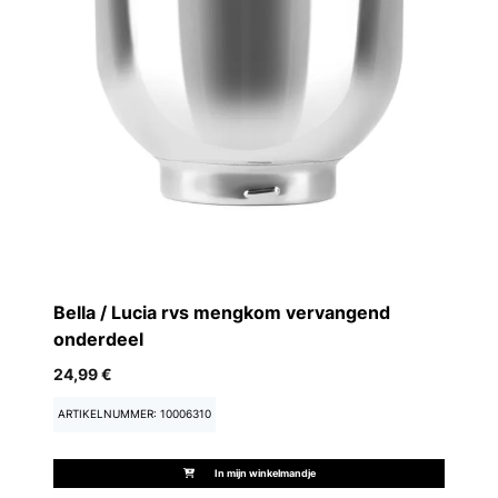
Bella / Lucia rvs mengkom vervangend
Be
onderdeel
20
24,99 €
AR
ARTIKELNUMMER: 10006310
In mijn winkelmandje