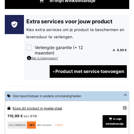
In mijn winkelmandje
Extra services voor jouw product
Kies extra services om je product te beschermen en
levensduur te verlengen.
Verlengde garantie (+ 12
6,90 €
maanden)
Wat is inbegrepen?
Product met service toevoegen
Ook beschikbaar in andere omstandigheden
Koop dit product in goede staat
110,99 €
incl. BTW
In mijn
winkelmandje
FULLSWING30
-30%
Met voucher:
77,69 €