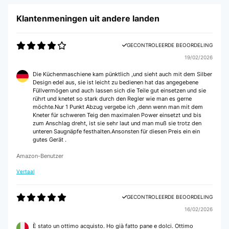
Klantenmeningen uit andere landen
GECONTROLEERDE BEOORDELING
19/02/2026
Die Küchenmaschiene kam pünktlich ,und sieht auch mit dem Silber
Design edel aus, sie ist leicht zu bedienen hat das angegebene
Füllvermögen und auch lassen sich die Teile gut einsetzen und sie
rührt und knetet so stark durch den Regler wie man es gerne
möchte.Nur 1 Punkt Abzug vergebe ich ,denn wenn man mit dem
Kneter für schweren Teig den maximalen Power einsetzt und bis
zum Anschlag dreht, ist sie sehr laut und man muß sie trotz den
unteren Saugnäpfe festhalten.Ansonsten für diesen Preis ein ein
gutes Gerät .
Amazon-Benutzer
Vertaal
GECONTROLEERDE BEOORDELING
16/02/2026
È stato un ottimo acquisto. Ho già fatto pane e dolci. Ottimo