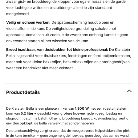
zwaar gist- en brooddeeg, de klopper voor egale massa's en de garde
voor luchtige eiwitten en biscuitdeeg – alle drie zijn standaard
meegeleverd.
Veilig en schoon werken:
De spatbescherming houdt bloem en
vloeistoffen in de kom. De veiligheidsvergrendeling schakelt het
apparaat automatisch uit zodra je de zwenkarm omhoog kantelt – geen
onverwacht starten bij het wisselen van de kom.
Breed inzetbaar, van thuisbakker tot kleine professional:
De Klarstein
Bella is geschikt voor thuisbakkers, feestdagen en familiebijeenkomsten,
maar ook voor kleine bakkerijen, banketbakkerijen en cateringbedrijven
waar een handmixer niet meer volstaat.
Productdetails
De Klarstein Bella is een planetenmixer van
1.800 W
met een roestvrijstalen
kom van
5,2 liter
– geschikt voor grotere hoeveelheden deeg, beslag en
slagroom, batch na batch. Of je nu brooddeeg kneedt, koekjesbeslag roert of
eiwitten opklopt: de Bella verwerkt het zonder haperen.
De planetaandrijving zorgt ervoor dat de meegeleverde hulpstukken elke plek
in de kom bereiken – geen ongemengde hoekjes, geen deeg dat aan de wand