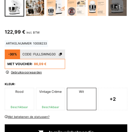
+1
122,99 €
incl. BTW
ARTIKELNUMMER: 10008233
-30%
CODE:
FULLSWING30
MET VOUCHER:
86,09 €
Gebruiksvoorwaarden
KLEUR:
Rood
Vintage Crème
Wit
+2
Beschikbaar
Beschikbaar
Wat betekenen de statussen?