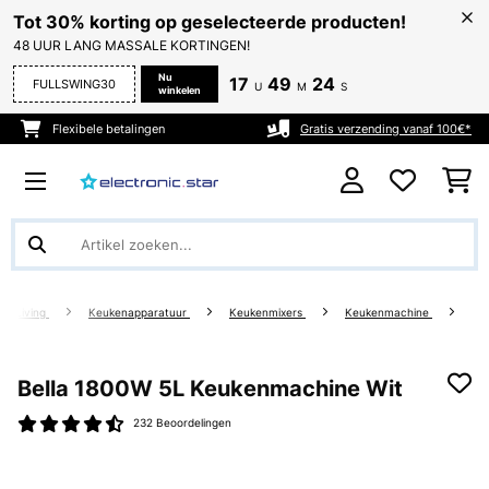
Tot 30% korting op geselecteerde producten!
48 UUR LANG MASSALE KORTINGEN!
Nu
17
49
24
FULLSWING30
U
M
S
winkelen
Flexibele betalingen
Gratis verzending vanaf 100€*
 & Living
Keukenapparatuur
Keukenmixers
Keukenmachine
Bella 1800W 5L Keukenmachine Wit
232 Beoordelingen