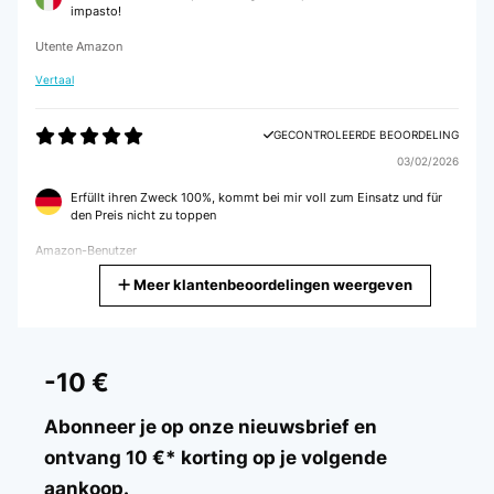
impasto!
Utente Amazon
Vertaal
GECONTROLEERDE BEOORDELING
03/02/2026
Erfüllt ihren Zweck 100%, kommt bei mir voll zum Einsatz und für
den Preis nicht zu toppen
Amazon-Benutzer
Meer klantenbeoordelingen weergeven
Vertaal
GECONTROLEERDE BEOORDELING
31/01/2026
-10 €
Tolles Gerät, einfach zu bedienen und die Standfestigkeit ist
gegeben.Vereinfacht das Brot zu backen,leichter zu mischen, kneten
Abonneer je op onze nieuwsbrief en
ec.GrüsseA. Misner
ontvang 10 €* korting op je volgende
Amazon-Benutzer
aankoop.