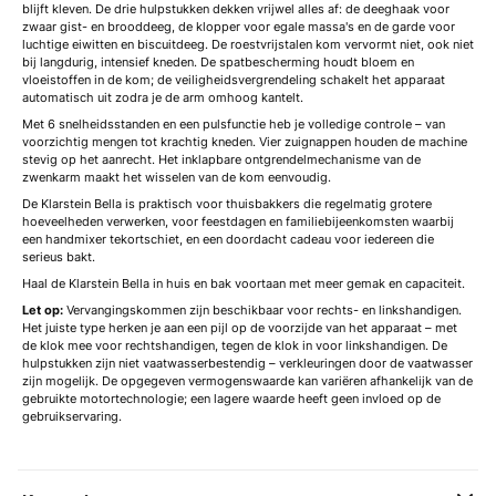
blijft kleven. De drie hulpstukken dekken vrijwel alles af: de deeghaak voor
zwaar gist- en brooddeeg, de klopper voor egale massa's en de garde voor
luchtige eiwitten en biscuitdeeg. De roestvrijstalen kom vervormt niet, ook niet
bij langdurig, intensief kneden. De spatbescherming houdt bloem en
vloeistoffen in de kom; de veiligheidsvergrendeling schakelt het apparaat
automatisch uit zodra je de arm omhoog kantelt.
Met 6 snelheidsstanden en een pulsfunctie heb je volledige controle – van
voorzichtig mengen tot krachtig kneden. Vier zuignappen houden de machine
stevig op het aanrecht. Het inklapbare ontgrendelmechanisme van de
zwenkarm maakt het wisselen van de kom eenvoudig.
De Klarstein Bella is praktisch voor thuisbakkers die regelmatig grotere
hoeveelheden verwerken, voor feestdagen en familiebijeenkomsten waarbij
een handmixer tekortschiet, en een doordacht cadeau voor iedereen die
serieus bakt.
Haal de Klarstein Bella in huis en bak voortaan met meer gemak en capaciteit.
Let op:
Vervangingskommen zijn beschikbaar voor rechts- en linkshandigen.
Het juiste type herken je aan een pijl op de voorzijde van het apparaat – met
de klok mee voor rechtshandigen, tegen de klok in voor linkshandigen. De
hulpstukken zijn niet vaatwasserbestendig – verkleuringen door de vaatwasser
zijn mogelijk. De opgegeven vermogenswaarde kan variëren afhankelijk van de
gebruikte motortechnologie; een lagere waarde heeft geen invloed op de
gebruikservaring.