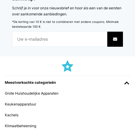
Vertaal
Schrijf je in voor onze nieuwsbrief en hoor als een van de eersten
over aankomende aanbiedingen.
GECONTROLEERDE BEOORDELING
*De korting van 10 € is niet te combineren met andere coupons. Minimale
06/01/2026
bestelwaarde 100 €.
Tolle Küchenmaschine! Bei uns im Dauereinsatz! Mehrmals in der
Woche kneten, rühren aufschlagen immer top Ergebnisse. Zwar
etwas laut, ansonsten rundum zufrieden. Nachkauf von Zubehör
kein Problem. Dazu noch hübsch anzusehen in Retro Stil. Top Preis
Leistung. Bereits nachgekauft seit langem im Einsatz.
Amazon-Benutzer
Vertaal
Meestverkochte categorieën
GECONTROLEERDE BEOORDELING
Grote Huishoudelijke Apparaten
17/12/2025
Keukenapparatuur
Passt und erfüllt seinen Zweck
Kachels
Amazon-Benutzer
Klimaatbeheersing
Vertaal