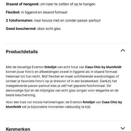
Staand of hangend:
om neer te zetten of op te hangen
Flexibel:
in liggend en staand formaat
2 fotoformaten:
naar keuze met en zonder passe-partout
Goed beschermd:
door echt glas
Productdetails
Met de bevallige Everton
fotolijst
van echt hout van
Casa Chic by blumfeldt
komen jouw foto's en afbeeldingen zowel in liggend als in staand formaat
helemaal tot hun recht. Blijf flexibel en maak schitterende wandcollages of
sorteer je favoriete foto's op je dressoir of in een boekenkast. Dankzij het
meegeleverde passe-partout kies je zelf het gepaste fotoformaat. De
eenvoudige lijst en de inlijstglas van echt glas zorgen voor elegantie en de
beste bescherming.
Voor een huis vol mooie herinneringen: de Everton
fotolijst
van
Casa Chic by
blumfeldt
zet je bijzondere momenten vakkundig te kijk.
Kenmerken