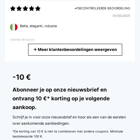
GECONTROLEERDE BEOORDELING
01/05/2025
Belle, eleganti, robuste
Utente Amazon
Meer klantenbeoordelingen weergeven
Vertaal
GECONTROLEERDE BEOORDELING
29/01/2025
-10 €
Esthétiques et solides.
Abonneer je op onze nieuwsbrief en
Utilisateur d'Amazon
ontvang 10 €* korting op je volgende
aankoop.
Vertaal
Schrijf je in voor onze nieuwsbrief en hoor als een van de eersten
GECONTROLEERDE BEOORDELING
over aankomende aanbiedingen.
28/01/2025
*De korting van 10 € is niet te combineren met andere coupons. Minimale
bestelwaarde 100 €.
Parfait idéal pour les paints diamond