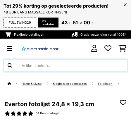
Tot 29% korting op geselecteerde producten!
48 UUR LANG MASSALE KORTINGEN!
Nu
43
51
00
FULLSWING29
U
M
S
winkelen
Flexibele betalingen
Gratis verzending vanaf 100€*
Home & Living
Meubels en accessoires
Fotolijsten
Everton fotolijst 24,8 x 19,3 cm
54 Beoordelingen