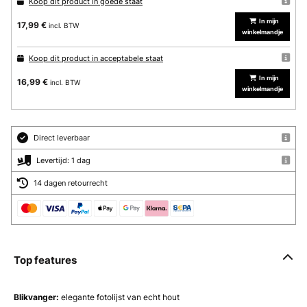
Koop dit product in goede staat
In mijn
17,99 €
incl. BTW
winkelmandje
Koop dit product in acceptabele staat
In mijn
16,99 €
incl. BTW
winkelmandje
Direct leverbaar
Levertijd: 1 dag
14 dagen retourrecht
Top features
Blikvanger:
elegante fotolijst van echt hout