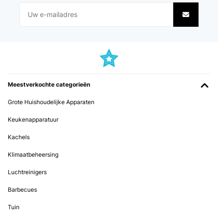
Utilisateur d'Amazon
Vertaal
GECONTROLEERDE BEOORDELING
19/01/2025
Meestverkochte categorieën
produit bien emballé, belle qualité.
Grote Huishoudelijke Apparaten
Utilisateur d'Amazon
Keukenapparatuur
Vertaal
Kachels
GECONTROLEERDE BEOORDELING
Klimaatbeheersing
16/01/2025
Luchtreinigers
Lieferung, Verpackung und Qualität sehr gut
Barbecues
Amazon-Benutzer
Tuin
Vertaal