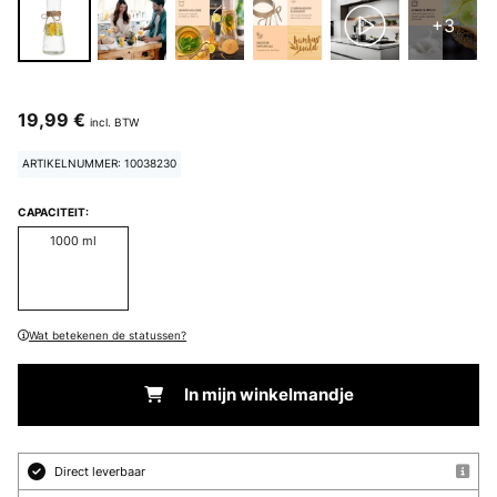
+3
19,99 €
incl. BTW
ARTIKELNUMMER: 10038230
CAPACITEIT:
1000 ml
Wat betekenen de statussen?
In mijn winkelmandje
Direct leverbaar