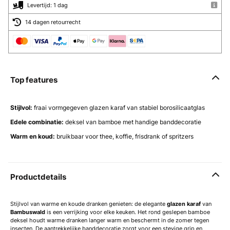
Levertijd: 1 dag
14 dagen retourrecht
Top features
Stijlvol:
fraai vormgegeven glazen karaf van stabiel borosilicaatglas
Edele combinatie:
deksel van bamboe met handige banddecoratie
Warm en koud:
bruikbaar voor thee, koffie, frisdrank of spritzers
Productdetails
Stijlvol van warme en koude dranken genieten: de elegante
glazen karaf
van
Bambuswald
is een verrijking voor elke keuken. Het rond geslepen bamboe
deksel houdt warme dranken langer warm en beschermt in de zomer tegen
insecten. De aantrekkelijke banddecoratie zorgt voor een stevige grip en