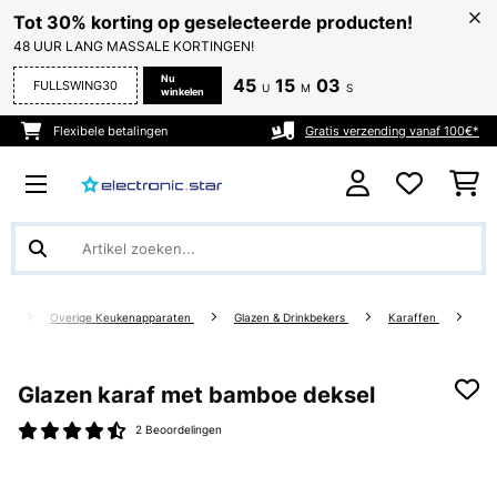
Tot 30% korting op geselecteerde producten!
48 UUR LANG MASSALE KORTINGEN!
Nu
45
15
03
FULLSWING30
U
M
S
winkelen
Flexibele betalingen
Gratis verzending vanaf 100€*
ur
Overige Keukenapparaten
Glazen & Drinkbekers
Karaffen
Glazen karaf met bamboe deksel
2 Beoordelingen