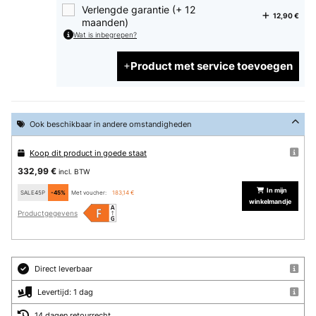
Verlengde garantie (+ 12
12,90 €
maanden)
Wat is inbegrepen?
Product met service toevoegen
Ook beschikbaar in andere omstandigheden
Koop dit product in goede staat
332,99 €
incl. BTW
In mijn
SALE45P
-45%
Met voucher:
183,14 €
winkelmandje
Productgegevens
Direct leverbaar
Levertijd: 1 dag
14 dagen retourrecht