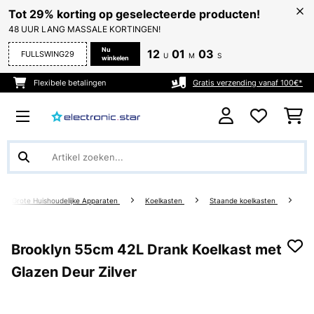
Tot 29% korting op geselecteerde producten!
48 UUR LANG MASSALE KORTINGEN!
Nu
12
01
03
FULLSWING29
U
M
S
winkelen
Flexibele betalingen
Gratis verzending vanaf 100€*
Grote Huishoudelijke Apparaten
Koelkasten
Staande koelkasten
Brooklyn 55cm 42L Drank Koelkast met
Glazen Deur Zilver