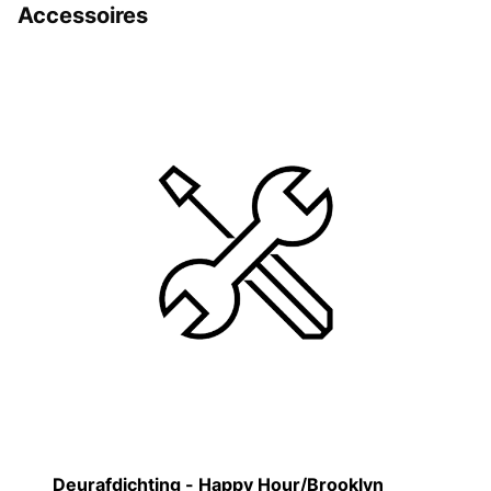
Accessoires
Deurafdichting - Happy Hour/Brooklyn
M