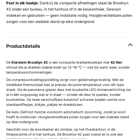
Past in elk hoekje:
Dankzij de compacte afmetingen staat de Brooklyn
42 onder een bureau, in het tuinhuis of in de keukenhoek. Gewoon
insteken en gebruiken — geen installatie nodig. Hoogteverstelbare poten
zorgen voor een stabiele stand op elke ondergrond.
Productdetails
De
Klarstein Brooklyn 42
is een compacte drankenkoelkast met
42 liter
inhoud die je dranken stabiel koelt op 12–18 °C — ook bij warm weer, zonder
temperatuurschommelingen.
De compressorkoelingopstelling zorgt voor gelijkmatige koeling. Met de
instelbare thermostaat kies je precies de juiste temperatuur voor elk type
drank. Via de panorama-glazen deur met koudwitte LED-binnenverlichting zie
je in één oogopslag wat er in staat — zonder de deur te openen, zonder
koudverlies. De twee verschuifbare kunststof schuiven bieden ruimte voor
standaardflesjes, blikjes, pakjes en drankdozen.
De Auto-DeFrost-functie voorkomt automatisch ijsvorming, zodat je nooit
hoeft te ontdooien. Hoogteverstelbare poten zorgen voor een stabiele stand
op elke ondergrond.
Geschikt voor de woonkamer als minibar, op het thuiskantoor, in de
fitnessruimte of in het tuinhuis. De Brooklyn 42 past overal en is ook een