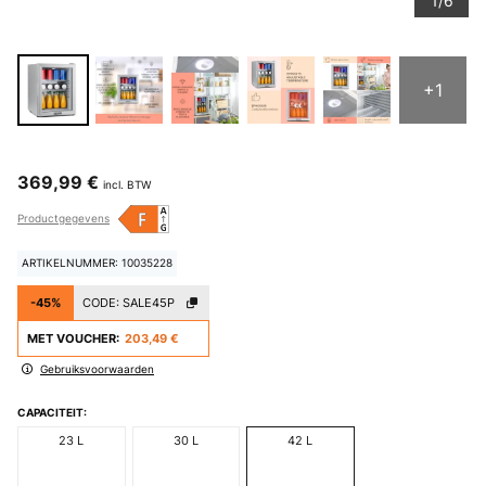
1/6
+1
369,99 €
incl. BTW
Productgegevens
ARTIKELNUMMER: 10035228
-45%
CODE:
SALE45P
MET VOUCHER:
203,49 €
Gebruiksvoorwaarden
CAPACITEIT:
23 L
30 L
42 L