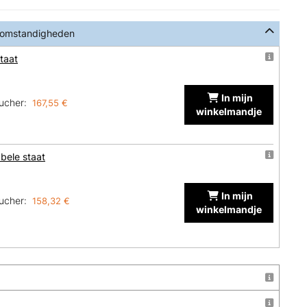
 omstandigheden
taat
In mijn
ucher:
167,55 €
winkelmandje
bele staat
In mijn
ucher:
158,32 €
winkelmandje