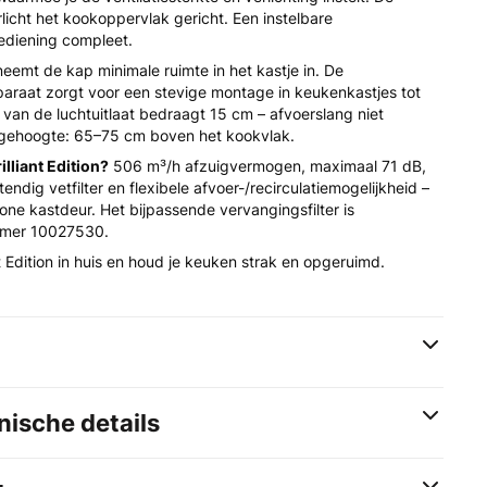
icht het kookoppervlak gericht. Een instelbare
ediening compleet.
eemt de kap minimale ruimte in het kastje in. De
paraat zorgt voor een stevige montage in keukenkastjes tot
van de luchtuitlaat bedraagt 15 cm – afvoerslang niet
gehoogte: 65–75 cm boven het kookvlak.
lliant Edition?
506 m³/h afzuigvermogen, maximaal 71 dB,
ndig vetfilter en flexibele afvoer-/recirculatiemogelijkheid –
ne kastdeur. Het bijpassende vervangingsfilter is
mmer 10027530.
nt Edition in huis en houd je keuken strak en opgeruimd.
ische details