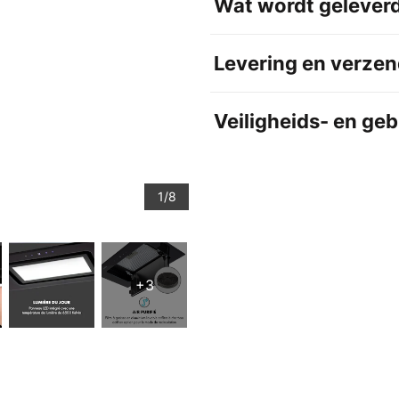
Wat wordt gelever
Levering en verzen
Veiligheids- en ge
1/8
+3