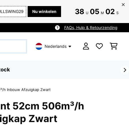
38
05
01
ULLSWING29
Nu winkelen
U
M
S
FAQs, Hulp & Retourzending
Nederlands
tock
m³/h Inbouw Afzuigkap Zwart
iant 52cm 506m³/h
igkap Zwart