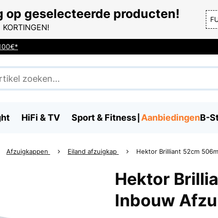
g op geselecteerde producten!
F
 KORTINGEN!
 100€*
ght
HiFi & TV
Sport & Fitness
Aanbiedingen
B-S
Afzuigkappen
Eiland afzuigkap
Hektor Brilliant 52cm 506
Hektor Brill
Inbouw Afzu