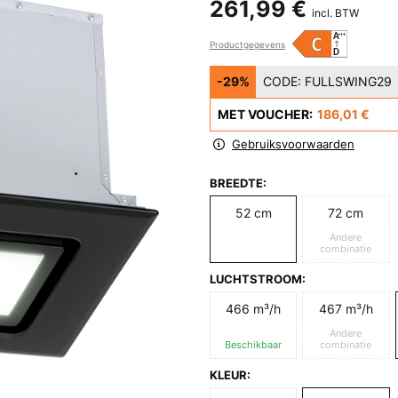
261,99 €
incl. BTW
Productgegevens
-29%
CODE:
FULLSWING29
MET VOUCHER:
186,01 €
Gebruiksvoorwaarden
BREEDTE:
52 cm
72 cm
Andere
combinatie
LUCHTSTROOM:
466 m³/h
467 m³/h
Andere
Beschikbaar
combinatie
KLEUR: