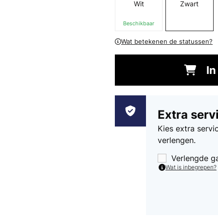
Wit
Zwart
Beschikbaar
Wat betekenen de statussen?
In
Extra serv
Kies extra serv
verlengen.
Verlengde g
Wat is inbegrepen?