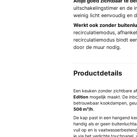
Altijd goed zichtbaar te b
uitschakelingstimer en de 
weinig licht eenvoudig en d
Werkt ook zonder buitenlu
recirculatiemodus, afhankeli
recirculatiemodus bindt een
door de muur nodig.
Productdetails
Een keuken zonder zichtbare af
Edition
mogelijk maakt. De inb
betrouwbaar kookdampen, geure
506 m³/h
.
De kap past in een hangend keu
handig als er geen buitenluchtaa
vuil op en is vaatwasserbesten
je via het verlichte touchpanel, 