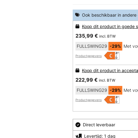
Ook beschikbaar in andere
Koop dit product in goede s
235,99 €
incl. BTW
FULLSWING29
-29%
Met vo
Productgegevens
Koop dit product in accepta
222,99 €
incl. BTW
FULLSWING29
-29%
Met vo
Productgegevens
Direct leverbaar
Levertijd: 1 dag