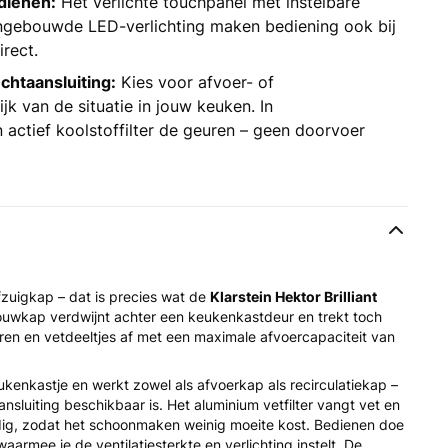
edienen:
Het verlichte touchpanel met instelbare
ingebouwde LED-verlichting maken bediening ook bij
irect.
chtaansluiting:
Kies voor afvoer- of
jk van de situatie in jouw keuken. In
 actief koolstoffilter de geuren – geen doorvoer
zuigkap – dat is precies wat de
Klarstein Hektor Brilliant
ouwkap verdwijnt achter een keukenkastdeur en trekt toch
n en vetdeeltjes af met een maximale afvoercapaciteit van
kenkastje en werkt zowel als afvoerkap als recirculatiekap –
nsluiting beschikbaar is. Het aluminium vetfilter vangt vet en
dig, zodat het schoonmaken weinig moeite kost. Bedienen doe
waarmee je de ventilatiesterkte en verlichting instelt. De