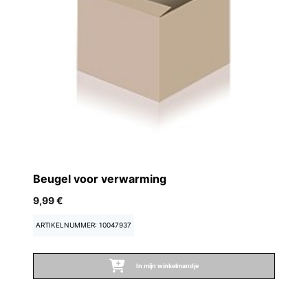
A
Beugel voor verwarming
10
9,99 €
A
ARTIKELNUMMER: 10047937
In mijn winkelmandje