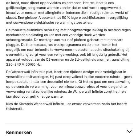
de lucht, maar direct oppervlaktes en personen. Het resultaat is een
gelijkmatige, aangename warmte zonder dat er stof wordt opgewerveld –
ideaal voor mensen met allergieën en iedereen die in rustige ruimtes werkt of
slaapt. Energielabel A betekent tot 50 % lagere bedrijfskosten in vergelijking
met conventionele elektrische verwarmingstoestellen.
De robuuste aluminium behuizing met hoogwaardige laklaag is bestand tegen
mechanische belasting en kan met een vochtige doek worden
schoongemaakt. De montage aan muur of plafond gebeurt met standaard
pluggen. De thermostaat, het weekprogramma en de timer maken het
mogelijk om naar behoefte te verwarmen – de automatische uitschakeling bij
oververhitting zorgt voor een veilige werking, ook bij langdurig gebruik. Het
apparaat voldoet aan de CE-normen en de EU-veiligheidsnormen, aansluiting
220–240 V, 50/60 Hz.
De Wonderwall Infinite is plat, heeft een tijdloos design en is verkrijgbaar in
verschillende uitvoeringen. Hij past onopvallend in elke moderne ruimte – geen
lompe radiator, maar een decoratief element. Of het nu gaat om een aanvulling
op de centrale verwarming, voor een nieuwbouwproject of voor de gerichte
verwarming van afzonderlijke ruimtes: de Wonderwall Infinite zorgt het hele
jaar door voor gelijkmatige warmte.
Kies de Klarstein Wonderwall Infinite – en ervaar verwarmen zoals het hoort:
fluisterstil.
Kenmerken