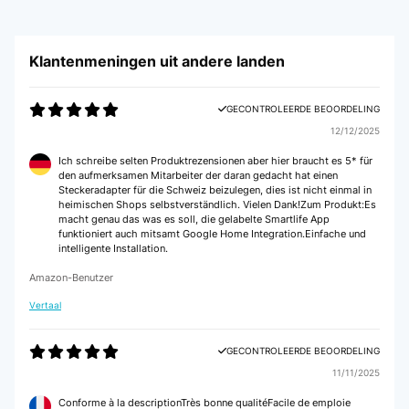
Klantenmeningen uit andere landen
GECONTROLEERDE BEOORDELING
12/12/2025
Ich schreibe selten Produktrezensionen aber hier braucht es 5* für
den aufmerksamen Mitarbeiter der daran gedacht hat einen
Steckeradapter für die Schweiz beizulegen, dies ist nicht einmal in
heimischen Shops selbstverständlich. Vielen Dank!Zum Produkt:Es
macht genau das was es soll, die gelabelte Smartlife App
funktioniert auch mitsamt Google Home Integration.Einfache und
intelligente Installation.
Amazon-Benutzer
Vertaal
GECONTROLEERDE BEOORDELING
11/11/2025
Conforme à la descriptionTrès bonne qualitéFacile de emploie