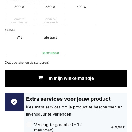
300 W
580 W
720 W
Andere
Andere
combinatie
combinatie
KLEUR:
Wit
abstract
Beschikbaar
Wat betekenen de statussen?
In mijn winkelmandje
Extra services voor jouw product
Kies extra services om je product te beschermen en
levensduur te verlengen.
Verlengde garantie (+ 12
9,90 €
maanden)