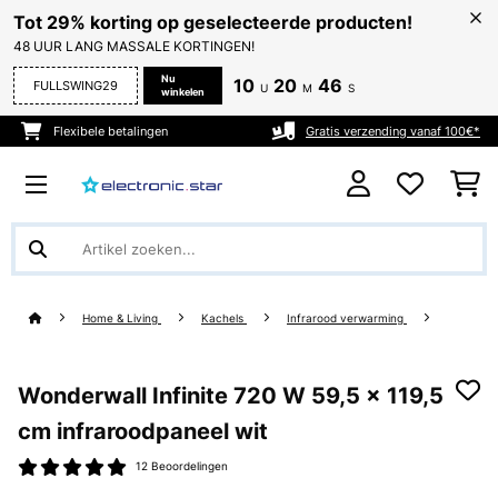
Tot 29% korting op geselecteerde producten!
48 UUR LANG MASSALE KORTINGEN!
Nu
10
20
45
FULLSWING29
U
M
S
winkelen
Flexibele betalingen
Gratis verzending vanaf 100€*
Home & Living
Kachels
Infrarood verwarming
Wonderwall Infinite 720 W 59,5 x 119,5
cm infraroodpaneel​​ wit
12 Beoordelingen