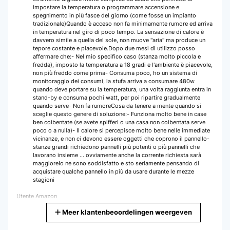
impostare la temperatura o programmare accensione e
spegnimento in più fasce del giorno (come fosse un impianto
tradizionale)Quando è acceso non fa minimamente rumore ed arriva
in temperatura nel giro di poco tempo. La sensazione di calore è
davvero simile a quella del sole, non muove "aria" ma produce un
tepore costante e piacevole.Dopo due mesi di utilizzo posso
affermare che:- Nel mio specifico caso (stanza molto piccola e
fredda), imposto la temperatura a 18 gradi e l'ambiente è piacevole,
non più freddo come prima- Consuma poco, ho un sistema di
monitoraggio dei consumi, la stufa arriva a consumare 480w
quando deve portare su la temperatura, una volta raggiunta entra in
stand-by e consuma pochi watt, per poi ripartire gradualmente
quando serve- Non fa rumoreCosa da tenere a mente quando si
sceglie questo genere di soluzione:- Funziona molto bene in case
ben coibentate (se avete spifferi o una casa non coibentata serve
poco o a nulla)- Il calore si percepisce molto bene nelle immediate
vicinanze, e non ci devono essere oggetti che coprono il pannello-
stanze grandi richiedono pannelli più potenti o più pannelli che
lavorano insieme ... ovviamente anche la corrente richiesta sarà
maggioreIo ne sono soddisfatto e sto seriamente pensando di
acquistare qualche pannello in più da usare durante le mezze
stagioni
Utente Amazon
Meer klantenbeoordelingen weergeven
Vertaal