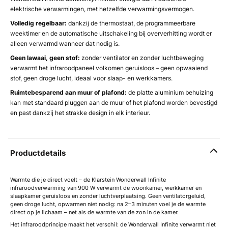
elektrische verwarmingen, met hetzelfde verwarmingsvermogen.
Volledig regelbaar:
dankzij de thermostaat, de programmeerbare
weektimer en de automatische uitschakeling bij oververhitting wordt er
alleen verwarmd wanneer dat nodig is.
Geen lawaai, geen stof:
zonder ventilator en zonder luchtbeweging
verwarmt het infraroodpaneel volkomen geruisloos – geen opwaaiend
stof, geen droge lucht, ideaal voor slaap- en werkkamers.
Ruimtebesparend aan muur of plafond:
de platte aluminium behuizing
kan met standaard pluggen aan de muur of het plafond worden bevestigd
en past dankzij het strakke design in elk interieur.
Productdetails
Warmte die je direct voelt – de Klarstein Wonderwall Infinite
infraroodverwarming van 900 W verwarmt de woonkamer, werkkamer en
slaapkamer geruisloos en zonder luchtverplaatsing. Geen ventilatorgeluid,
geen droge lucht, opwarmen niet nodig: na 2–3 minuten voel je de warmte
direct op je lichaam – net als de warmte van de zon in de kamer.
Het infraroodprincipe maakt het verschil: de Wonderwall Infinite verwarmt niet