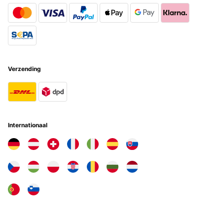
es, wie wenn die Sonne durch das Fenster scheint.Wir sind wirklich
positiv überrascht, und wir waren zunächst auch sehr skeptisch.
Die Bauform ist ideal und wenig auffällig jedoch darf man sich nicht
erhoffen, mit solch einer Konstruktion anderer Heizkörper komplett
ersetzen zu können . Bei uns als Zusatzheizung aber ein sehr sehr
angenehmes Wohngefühl.Was verstärken positiv hinzukommt ist
die geringe Leistungsaufnahme und an Tagen, an denen es draußen
kalt ist aber die Sonne scheint, können wir mit unserem Balkon
Verzending
Kraftwerk kostenlos Wärme erzeugen.Zu der Fernbedienung und den
Temperatursensor . Ob dieser haargenau die exakte Temperatur
anzeigt, kann ich nicht wirklich sagen dazu fehlen mir die
Messinstrumente. Jedoch wenn ich den Temperatursensor auf 21 °C
stelle und diesen circa 2 m vom Paneel entfernt auf den Tisch stelle,
schaltet dieses entsprechend angenehm zu und ab, ohne dass es
sich im Dauerbetrieb befindet Also funktioniert auch dieses Teil in
Internationaal
diesem Sinne. dies gibt mir den Aufschluss, dass das Heizpaneel
und der Thermostat sich gegenseitig in der Nähe befinden müssen,
um auch entsprechend aufeinander reagieren zu können.
Amazon-Benutzer
Vertaal
GECONTROLEERDE BEOORDELING
23/04/2023