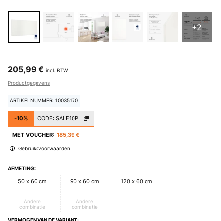
+2
205,99 €
incl. BTW
Productgegevens
ARTIKELNUMMER: 10035170
-10%
CODE:
SALE10P
MET VOUCHER:
185,39 €
Gebruiksvoorwaarden
AFMETING:
50 x 60 cm
90 x 60 cm
120 x 60 cm
Andere
Andere
combinatie
combinatie
VERMOGEN VAN DE VARIANT: