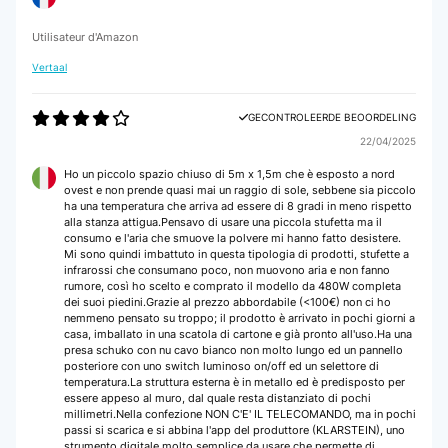
Utilisateur d'Amazon
Vertaal
GECONTROLEERDE BEOORDELING
22/04/2025
Ho un piccolo spazio chiuso di 5m x 1,5m che è esposto a nord
ovest e non prende quasi mai un raggio di sole, sebbene sia piccolo
ha una temperatura che arriva ad essere di 8 gradi in meno rispetto
alla stanza attigua.Pensavo di usare una piccola stufetta ma il
consumo e l'aria che smuove la polvere mi hanno fatto desistere.
Mi sono quindi imbattuto in questa tipologia di prodotti, stufette a
infrarossi che consumano poco, non muovono aria e non fanno
rumore, così ho scelto e comprato il modello da 480W completa
dei suoi piedini.Grazie al prezzo abbordabile (<100€) non ci ho
nemmeno pensato su troppo; il prodotto è arrivato in pochi giorni a
casa, imballato in una scatola di cartone e già pronto all'uso.Ha una
presa schuko con nu cavo bianco non molto lungo ed un pannello
posteriore con uno switch luminoso on/off ed un selettore di
temperatura.La struttura esterna è in metallo ed è predisposto per
essere appeso al muro, dal quale resta distanziato di pochi
millimetri.Nella confezione NON C'E' IL TELECOMANDO, ma in pochi
passi si scarica e si abbina l'app del produttore (KLARSTEIN), uno
strumento digitale molto semplice da usare che permette di