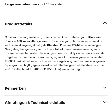
Lange levensduur:
werkt tot 24 maanden
Productdetails
Om ervoor te zorgen dat nog steeds helder, koud water uit jouw
Klarstein
PureLine 400
waterfiltersysteem
stroomt om jou schoon en verfrissend te
verfrissen, dien je regelmatig de
Klarstein
PureLine
RO-filter
te vervangen.
Naargelang het gebruik gaan de filters tot 24 maanden mee en reinigen ze
onvermoeibaar het water. Hiervoor gebruiken ze het fysische principe van de
omgekeerde osmose om verontreinigingen tot op een miljoenste millimeter
(0,0001 μm) uit het water te filteren. Ter vergelijking: een bacterie is ongeveer
3 μm groot en blijft gegarandeerd in het filter hangen. Het Klarstein PureLine
400 RO filter filtert tot 400 GPD (1500 liter) water per dag.
Kenmerken
Afmetingen & Technische details