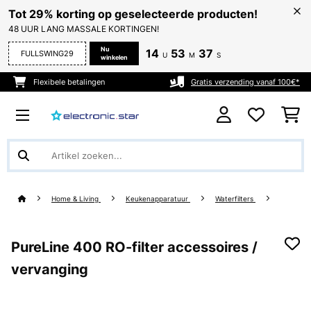
Tot 29% korting op geselecteerde producten!
48 UUR LANG MASSALE KORTINGEN!
Nu
14
53
35
FULLSWING29
U
M
S
winkelen
Flexibele betalingen
Gratis verzending vanaf 100€*
Home & Living
Keukenapparatuur
Waterfilters
PureLine 400 RO-filter accessoires /
vervanging