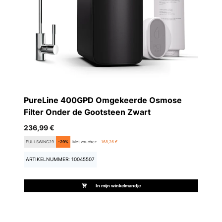
PureLine 400GPD Omgekeerde Osmose
Filter Onder de Gootsteen Zwart
236,99 €
FULLSWING29
-29%
Met voucher:
168,26 €
ARTIKELNUMMER: 10045507
In mijn winkelmandje