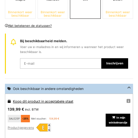
Binnenkort weer
Binnenkort weer
Binnenkort weer
beschikbaar
beschikbaar
beschikbaar
Wat betekenen de statussen?
Bij beschikbaarheid melden.
Voer uw e-mailadres in en wij informeren u wanneer het product weer
beschikbaar is.
Inschrijven
Ook beschikbaar in andere omstandigheden
Koop dit product in acceptabele staat
139,99 €
incl. BTW
In mijn
SALE25P
-25%
Met voucher:
104,99 €
winkelmandje
Productgegevens