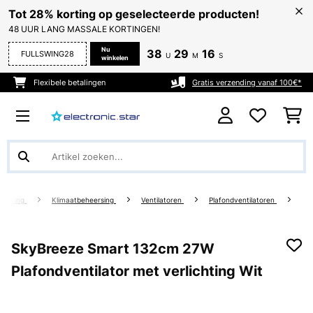
Tot 28% korting op geselecteerde producten!
48 UUR LANG MASSALE KORTINGEN!
Nu
38
29
16
FULLSWING28
U
M
S
winkelen
Flexibele betalingen
Gratis verzending vanaf 100€*
 Living
Klimaatbeheersing
Ventilatoren
Plafondventilatoren
SkyBreeze Smart 132cm 27W
Plafondventilator met verlichting Wit