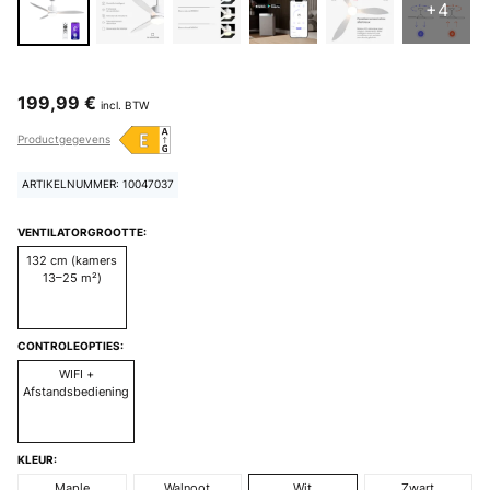
+4
199,99 €
incl. BTW
Productgegevens
ARTIKELNUMMER: 10047037
VENTILATORGROOTTE:
132 cm (kamers
13–25 m²)
CONTROLEOPTIES:
WIFI +
Afstandsbediening
KLEUR:
Maple
Walnoot
Wit
Zwart