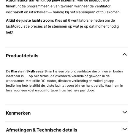
Automatisch aan en uit op jouw schema:
Met de ingebouwde
timerfunctie programmeer je van tevoren wanneer de ventilator
inschakelt en uitschakelt — handig bij het slapengaan of thuiskomen.
Altijd de juiste luchtstroom:
Kies uit 6 ventilatorsnelheden om de
luchtcirculatie precies af te stemmen op wat je op dat moment nodig
hebt.
Productdetails
De
Klarstein SkyBreeze Smart
is een plafondventilator die binnen én buiten
inzetbaar is — op het terras, de overdekte veranda of gewoon in de
woonkamer. Met stille DC-motor, dimbare verlichting en volledige app-
bediening heb je altijd de juiste luchtstroom binnen handbereik. Haal hem in
huis voor een koel en comfortabel huis het hele jaar door.
Kenmerken
Afmetingen & Technische details