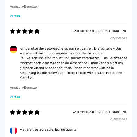
Amazon-Benutzer
Vertaal
GECONTROLEERDE BEOORDELING
07/10/2025
Ich benutze die Bettwäsche schon seit Jahren. Die Vorteile:- Das
Material ist weich und angenehm.- Die Nähte und der
Reißverschluss sind robust und sauber verarbeitet.- Die Bettwäsche
trocknet nach dem Waschen äußerst schnell, man kann sie oft am
gleichen Abend wieder benutzen.- Nach mehreren Jahren in
Benutzung ist die Bettwäsche immer noch wie neu.Die Nachteile:-
Keine! :-)
Amazon-Benutzer
Vertaal
GECONTROLEERDE BEOORDELING
01/02/2025
Matière très agréable. Bonne qualité