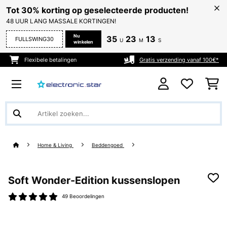
Tot 30% korting op geselecteerde producten!
48 UUR LANG MASSALE KORTINGEN!
Nu
35
23
13
FULLSWING30
U
M
S
winkelen
Flexibele betalingen
Gratis verzending vanaf 100€*
Home & Living
Beddengoed
Soft Wonder-Edition kussenslopen
49 Beoordelingen