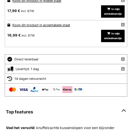
Koop dit product in goede staat
In mijn
17,99 €
incl. BTW
winkelmandje
Koop dit product in acceptabele staat
In mijn
16,99 €
incl. BTW
winkelmandje
Direct leverbaar
Levertijd: 1 dag
14 dagen retourrecht
Top features
Voel het verschil:
knuffelzachte kussenslopen voor een bijzonder