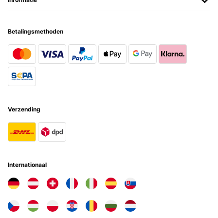
Wiederholt bestellt Die Bettwäsche ist ganz leicht, trocknet schnell
und kühlt im Sommer und wärmt im Winter. Ich habe sie schon
einigen Freunden empfohlen und bisher war jeder begeistert.
Betalingsmethoden
Amazon-Benutzer
Vertaal
GECONTROLEERDE BEOORDELING
08/06/2023
Verzending
Good product Soft but comfy and durable
Amazon-Benutzer
Vertaal
Internationaal
GECONTROLEERDE BEOORDELING
06/05/2023
ohne Empfehlens wert