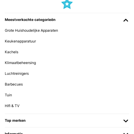
GECONTROLEERDE BEOORDELING
22/04/2024
Meestverkochte categorieën
Super Wie erwartet geliefert, sehr gute Qualität. Kleine Reklamation
wegen einem Fleck wurde auch anstandslos und schnell bearbeitet
Grote Huishoudelijke Apparaten
Amazon-Benutzer
Keukenapparatuur
Vertaal
Kachels
GECONTROLEERDE BEOORDELING
Klimaatbeheersing
18/04/2024
Luchtreinigers
Material wie erhofft Hier wurde leider an falscher Stelle gespart--
wie kann man bei einem 40x80 Kissen den Reißverschluss auf der
Barbecues
kurzen Seite einnähen??--Und damit das Beziehen unnötig
erschweren!!
Tuin
Amazon-Benutzer
Hifi & TV
Vertaal
Top merken
GECONTROLEERDE BEOORDELING
27/02/2024
Informatie