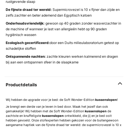
rustgevende slaap
De fijnste draad ter wereld:
Supermicrovezel is 10 x fijner dan zijde en
zelfs zachter en beter ademend dan Egyptisch katoen
Onderhoudsvriendelijk:
gewoon op 40 graden zonder wasverzachter in
de machine of wanneer je last van allergieën hebt op 90 graden
hygiënisch wassen
Ecologisch gecertificeerd:
door een Duits milieulaboratorium getest op
schadelijke stoffen
Ontspannende nachten:
zachte kleuren werken kalmerend en dragen
bij aan een ontspannen sfeer in de slaapkame
Productdetails
Wij hebben de upgrade voor je bed: de Soft Wonder-Edition
kussenslopen
!
Je brengt een derde van je leven in bed door. Maak het jezelf dan ook
gemakkelijk! Wij hebben met de Soft Wonder-Edition
kussenslopen
de
zachtste en knuffeligste
kussenslopen
ontwikkeld, die jij en je bed ooit
hebben gevoeld. Onze stofexperten hebben gekozen voor de buitengewoon
aangename haptiek van de fijnste draad ter wereld: de supermicrovezel is 10 x