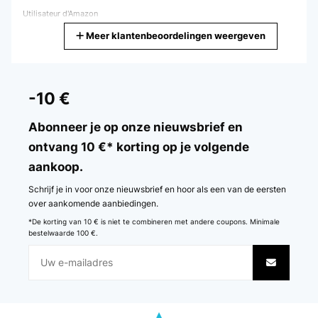
Utilisateur d'Amazon
Meer klantenbeoordelingen weergeven
Vertaal
GECONTROLEERDE BEOORDELING
21/12/2024
-10 €
Ganz weich und glatt, trocknet schnell und knitterfrei: Super!!
Abonneer je op onze nieuwsbrief en
Amazon-Benutzer
ontvang 10 €* korting op je volgende
aankoop.
Vertaal
Schrijf je in voor onze nieuwsbrief en hoor als een van de eersten
GECONTROLEERDE BEOORDELING
over aankomende aanbiedingen.
22/04/2024
*De korting van 10 € is niet te combineren met andere coupons. Minimale
bestelwaarde 100 €.
Wie erwartet geliefert, sehr gute Qualität. Kleine Reklamation wegen
einem Fleck wurde auch anstandslos und schnell bearbeitet
Amazon-Benutzer
Vertaal