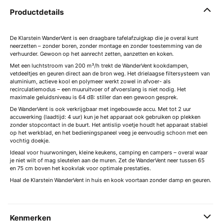
Productdetails
De Klarstein WanderVent is een draagbare tafelafzuigkap die je overal kunt
neerzetten – zonder boren, zonder montage en zonder toestemming van de
verhuurder. Gewoon op het aanrecht zetten, aanzetten en koken.
Met een luchtstroom van 200 m³/h trekt de WanderVent kookdampen,
vetdeeltjes en geuren direct aan de bron weg. Het drielaagse filtersysteem van
aluminium, actieve kool en polymeer werkt zowel in afvoer- als
recirculatiemodus – een muuruitvoer of afvoerslang is niet nodig. Het
maximale geluidsniveau is 64 dB: stiller dan een gewoon gesprek.
De WanderVent is ook verkrijgbaar met ingebouwde accu. Met tot 2 uur
accuwerking (laadtijd: 4 uur) kun je het apparaat ook gebruiken op plekken
zonder stopcontact in de buurt. Het antislip voetje houdt het apparaat stabiel
op het werkblad, en het bedieningspaneel veeg je eenvoudig schoon met een
vochtig doekje.
Ideaal voor huurwoningen, kleine keukens, camping en campers – overal waar
je niet wilt of mag sleutelen aan de muren. Zet de WanderVent neer tussen 65
en 75 cm boven het kookvlak voor optimale prestaties.
Haal de Klarstein WanderVent in huis en kook voortaan zonder damp en geuren.
Kenmerken