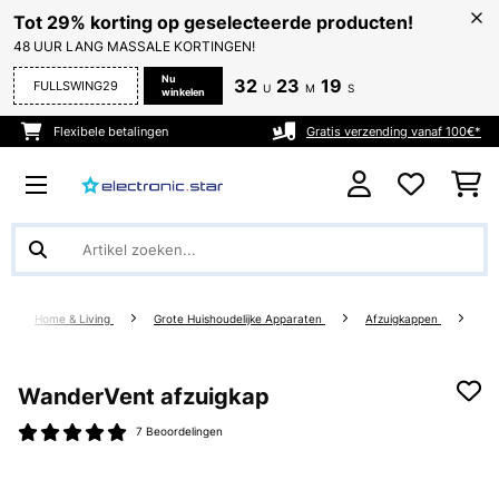
Tot 29% korting op geselecteerde producten!
48 UUR LANG MASSALE KORTINGEN!
Nu
32
23
19
FULLSWING29
U
M
S
winkelen
Flexibele betalingen
Gratis verzending vanaf 100€*
Home & Living
Grote Huishoudelijke Apparaten
Afzuigkappen
WanderVent afzuigkap
7 Beoordelingen