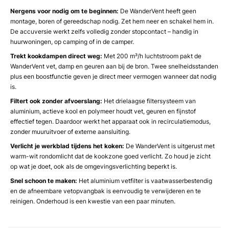
Nergens voor nodig om te beginnen:
De WanderVent heeft geen
montage, boren of gereedschap nodig. Zet hem neer en schakel hem in.
De accuversie werkt zelfs volledig zonder stopcontact – handig in
huurwoningen, op camping of in de camper.
Trekt kookdampen direct weg:
Met 200 m³/h luchtstroom pakt de
WanderVent vet, damp en geuren aan bij de bron. Twee snelheidsstanden
plus een boostfunctie geven je direct meer vermogen wanneer dat nodig
is.
Filtert ook zonder afvoerslang:
Het drielaagse filtersysteem van
aluminium, actieve kool en polymeer houdt vet, geuren en fijnstof
effectief tegen. Daardoor werkt het apparaat ook in recirculatiemodus,
zonder muuruitvoer of externe aansluiting.
Verlicht je werkblad tijdens het koken:
De WanderVent is uitgerust met
warm-wit rondomlicht dat de kookzone goed verlicht. Zo houd je zicht
op wat je doet, ook als de omgevingsverlichting beperkt is.
Snel schoon te maken:
Het aluminium vetfilter is vaatwasserbestendig
en de afneembare vetopvangbak is eenvoudig te verwijderen en te
reinigen. Onderhoud is een kwestie van een paar minuten.