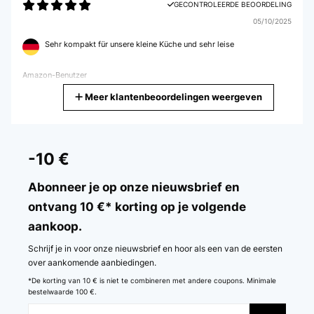
GECONTROLEERDE BEOORDELING
05/10/2025
Sehr kompakt für unsere kleine Küche und sehr leise
Amazon-Benutzer
Meer klantenbeoordelingen weergeven
Vertaal
GECONTROLEERDE BEOORDELING
02/09/2025
-10 €
Perfekt
Abonneer je op onze nieuwsbrief en
Amazon-Benutzer
ontvang 10 €* korting op je volgende
aankoop.
Vertaal
Schrijf je in voor onze nieuwsbrief en hoor als een van de eersten
GECONTROLEERDE BEOORDELING
over aankomende aanbiedingen.
31/08/2025
*De korting van 10 € is niet te combineren met andere coupons. Minimale
bestelwaarde 100 €.
Adapté et fixé pour une mini cuisine