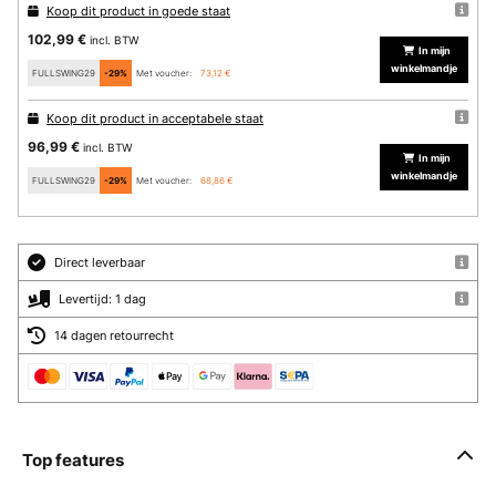
Koop dit product in goede staat
102,99 €
incl. BTW
In mijn
winkelmandje
FULLSWING29
-29%
Met voucher:
73,12 €
Koop dit product in acceptabele staat
96,99 €
incl. BTW
In mijn
winkelmandje
FULLSWING29
-29%
Met voucher:
68,86 €
Direct leverbaar
Levertijd: 1 dag
14 dagen retourrecht
Top features