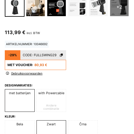
+2
113,99 €
incl. BTW
ARTIKELNUMMER: 10046692
-29%
CODE:
FULLSWING29
MET VOUCHER:
80,93 €
Gebruiksvoorwaarden
DESIGNVARIATIES:
met batterijen
with Powercable
Andere
combinatie
KLEUR:
Bela
Zwart
Črna