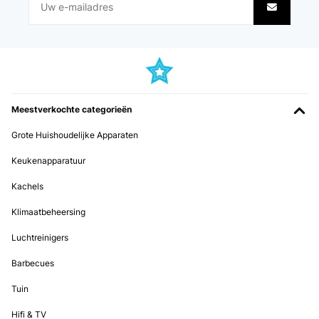
Utilisateur d'Amazon
Vertaal
GECONTROLEERDE BEOORDELING
02/08/2025
Meestverkochte categorieën
Sehr gut Leider für mich zu teuer.
Grote Huishoudelijke Apparaten
Amazon-Benutzer
Keukenapparatuur
Vertaal
Kachels
GECONTROLEERDE BEOORDELING
Klimaatbeheersing
01/08/2025
Luchtreinigers
Sind zufrieden, ist halt keine große.
Barbecues
Amazon-Benutzer
Tuin
Vertaal
Hifi & TV