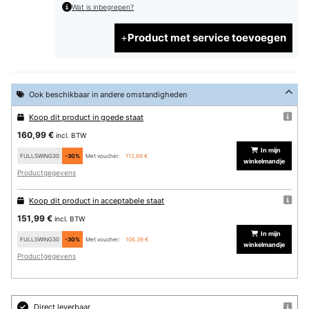
Wat is inbegrepen?
Product met service toevoegen
Ook beschikbaar in andere omstandigheden
Koop dit product in goede staat
160,99 €
incl. BTW
In mijn
FULLSWING30
-30%
Met voucher:
112,69 €
winkelmandje
Productgegevens
Koop dit product in acceptabele staat
151,99 €
incl. BTW
In mijn
FULLSWING30
-30%
Met voucher:
106,39 €
winkelmandje
Productgegevens
Direct leverbaar