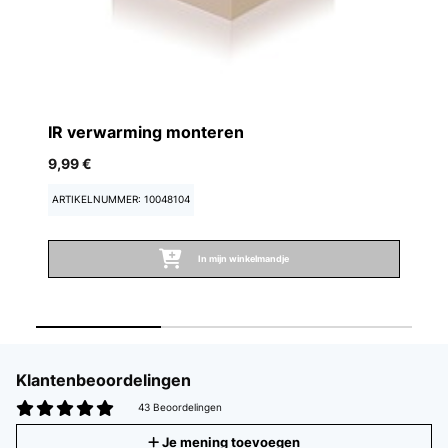
IR verwarming monteren
T
9,99 €
72
ARTIKELNUMMER: 10048104
AR
In mijn winkelmandje
Klantenbeoordelingen
43 Beoordelingen
Je mening toevoegen