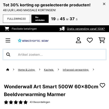
Tot 30% korting op geselecteerde producten!
48 UUR LANG MASSALE KORTINGEN!
Nu
19
45
37
FULLSWING30
U
M
S
winkelen
Flexibele betalingen
Gratis verzending vanaf 100€*
Home & Living
Kachels
Infrarood verwarming
Wonderwall Art Smart 500W 60x80cm
Beeldverwarming Marmer
43 Beoordelingen