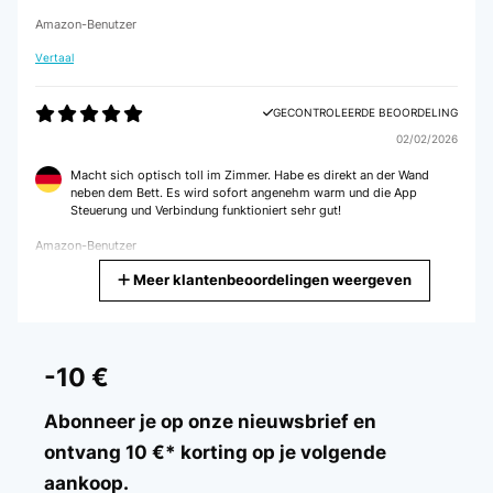
Amazon-Benutzer
Vertaal
GECONTROLEERDE BEOORDELING
02/02/2026
Macht sich optisch toll im Zimmer. Habe es direkt an der Wand
neben dem Bett. Es wird sofort angenehm warm und die App
Steuerung und Verbindung funktioniert sehr gut!
Amazon-Benutzer
Meer klantenbeoordelingen weergeven
Vertaal
GECONTROLEERDE BEOORDELING
28/01/2026
-10 €
Das Thema Infrarot Heizung zieht bei mir zum ersten mal ein.Mein
Ziel ist Eine Notheizung für einen Stromausfall zu haben. Im
Abonneer je op onze nieuwsbrief en
Zusammenspiel mit einem Energiespeicher ist dann auch ein
ontvang 10 €* korting op je volgende
Zimmer im Winter warm. Ist zwar dafür nicht gedacht funktioniert
aber trotzdem.
aankoop.