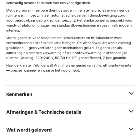
eenvoudig schoon te maken met een vochtige doek.
Met de programmeerbare thermostaat en timer stel je precies in wanneer de
ruimte warm moet zijn. Een automatische oververhittingsbeveiliging zorgt
voor betrouwbaar gebruik zonder toezicht. Het slanke paneel is geschikt voor
wand- of plafondmontage met standaardbevestigingen en past in elk modern
interieur.
Vooral geschikt voor slaapkamers, kinderkamers en thuiskantoren waar
convectiekachels stof in circulatie brengen. De Wonderwall Art werkt volledig
geluidloos — geen ventilator, geen mechanisch geluid. Te gebruiken als
aanvulling op centrale verwarming of als hoofdverwarming in afzonderlijke
ruimtes. Voeding: 220–240 V, 50/60 Hz. CE-gecertificeerd, 2 jaar garantie.
Haal de Klarstein Wonderwall Art in huis en geniet van stille, efficiënte warmte
— precies wanneer en waar je het nodig hebt.
Kenmerken
Afmetingen & Technische details
Wat wordt geleverd