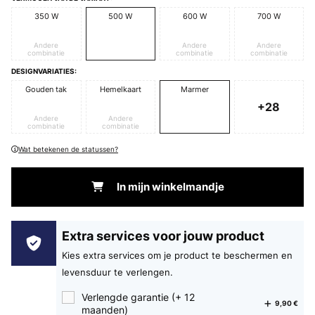
350 W
500 W
600 W
700 W
Andere
Andere
Andere
combinatie
combinatie
combinatie
DESIGNVARIATIES:
Gouden tak
Hemelkaart
Marmer
+28
Andere
Andere
combinatie
combinatie
Wat betekenen de statussen?
In mijn winkelmandje
Extra services voor jouw product
Kies extra services om je product te beschermen en
levensduur te verlengen.
Verlengde garantie (+ 12
9,90 €
maanden)