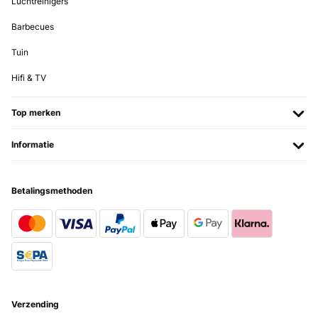
Luchtreinigers
cuenta que funciona mejor cuando estás relativamente cerca de él.
Usuario/a de amazon
Barbecues
Vertaal
Tuin
Hifi & TV
GECONTROLEERDE BEOORDELING
20/01/2026
Top merken
Abbiamo acquistato questo quadro elettrico quasi un anno fa, ci
siamo trovati benissimo, oltre ad essere molto bello esteticamente
é anche molto utile.É un quadro a infrarossi, ovviamente non riesce
Informatie
a riscaldare una grande stanza, ma una di 10/15mq riesce benissimo
a dare quel calore piacevole.Riscalda soprattutto la parte dove
viene appoggiato e se ci sono oggetti vicino a sé!È un acquisto
molto carino, lo ricomprerò sicuramente per un’altra stanza.Super
Betalingsmethoden
consigliato
Utente Amazon
Vertaal
GECONTROLEERDE BEOORDELING
19/12/2025
Verzending