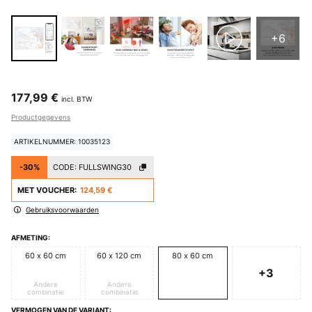
+6
177,99 €
incl. BTW
Productgegevens
ARTIKELNUMMER: 10035123
-30%
CODE:
FULLSWING30
MET VOUCHER:
124,59 €
Gebruiksvoorwaarden
AFMETING:
60 x 60 cm
60 x 120 cm
80 x 60 cm
+3
Andere
Andere
combinatie
combinatie
VERMOGEN VAN DE VARIANT: