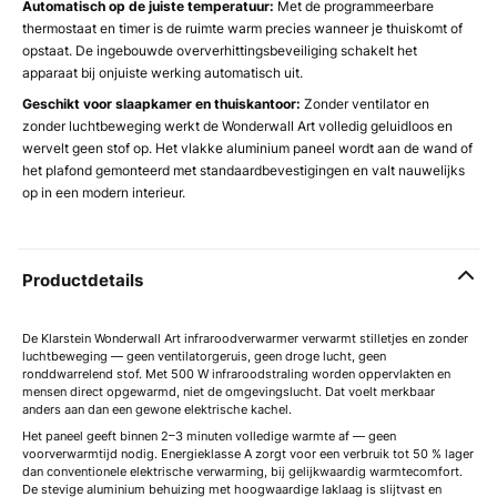
Automatisch op de juiste temperatuur:
Met de programmeerbare
thermostaat en timer is de ruimte warm precies wanneer je thuiskomt of
opstaat. De ingebouwde oververhittingsbeveiliging schakelt het
apparaat bij onjuiste werking automatisch uit.
Geschikt voor slaapkamer en thuiskantoor:
Zonder ventilator en
zonder luchtbeweging werkt de Wonderwall Art volledig geluidloos en
wervelt geen stof op. Het vlakke aluminium paneel wordt aan de wand of
het plafond gemonteerd met standaardbevestigingen en valt nauwelijks
op in een modern interieur.
Productdetails
De Klarstein Wonderwall Art infraroodverwarmer verwarmt stilletjes en zonder
luchtbeweging — geen ventilatorgeruis, geen droge lucht, geen
ronddwarrelend stof. Met 500 W infraroodstraling worden oppervlakten en
mensen direct opgewarmd, niet de omgevingslucht. Dat voelt merkbaar
anders aan dan een gewone elektrische kachel.
Het paneel geeft binnen 2–3 minuten volledige warmte af — geen
voorverwarmtijd nodig. Energieklasse A zorgt voor een verbruik tot 50 % lager
dan conventionele elektrische verwarming, bij gelijkwaardig warmtecomfort.
De stevige aluminium behuizing met hoogwaardige laklaag is slijtvast en