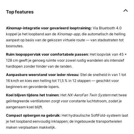
Top features
Kinomap
-integratie voor gevarieerd looptraining:
Via Bluetooth 4.0
koppel je het loopband aan de
Kinomap-app
, die automatisch de helling
aanpast op basis van de gekozen virtuele route — van stadsstraten tot
bosroutes.
Ruim loopoppervlak voor comfortabele passen:
Het loopvlak van 45 x
128 cm geeft je genoeg ruimte voor zowel rustig wandelen als intensief
hardlopen zonder hinder van de randen.
Aanpasbare weerstand voor ieder niveau:
Stel de snelheid in van 1 tot
16 km/h en kies een helling tot 11,5 % in 12 stappen — geschikt voor
beginners en gevorderde lopers.
Koel blijven tijdens het trainen:
Het
NX-AeroFan Twin System
met twee
geïntegreerde ventilatoren zorgt voor constante luchtstroom, zodat je
aangenaam koel blijft.
Compact opbergen na gebruik:
Het hydraulische SoftFold-systeem laat
je het loopband eenvoudig inklappen; de ingebouwde transportwielen
maken verplaatsen makkelijk.