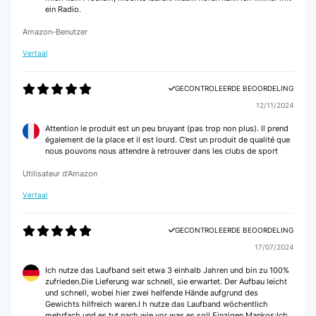
ein Radio.
Amazon-Benutzer
Vertaal
GECONTROLEERDE BEOORDELING
12/11/2024
Attention le produit est un peu bruyant (pas trop non plus). Il prend
également de la place et il est lourd. C’est un produit de qualité que
nous pouvons nous attendre à retrouver dans les clubs de sport
Utilisateur d'Amazon
Vertaal
GECONTROLEERDE BEOORDELING
17/07/2024
Ich nutze das Laufband seit etwa 3 einhalb Jahren und bin zu 100%
zufrieden.Die Lieferung war schnell, sie erwartet. Der Aufbau leicht
und schnell, wobei hier zwei helfende Hände aufgrund des
Gewichts hilfreich waren.I h nutze das Laufband wöchentlich
mehrfach und es tut nach wie vor was es soll.Einzigen Mankos:Ich