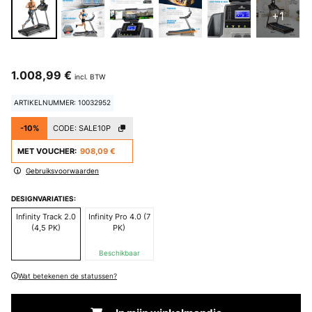
+1
1.008,99 €
incl. BTW
ARTIKELNUMMER: 10032952
-10%
CODE:
SALE10P
MET VOUCHER:
908,09 €
Gebruiksvoorwaarden
DESIGNVARIATIES:
Infinity Track 2.0
Infinity Pro 4.0 (7
(4,5 PK)
PK)
Beschikbaar
Wat betekenen de statussen?