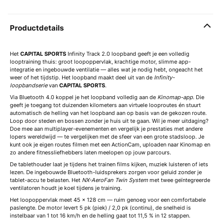
Productdetails
Het
CAPITAL SPORTS
Infinity Track 2.0 loopband geeft je een volledig
looptraining thuis: groot loopoppervlak, krachtige motor, slimme app-
integratie en ingebouwde ventilatie — alles wat je nodig hebt, ongeacht het
weer of het tijdstip. Het loopband maakt deel uit van de
Infinity-
loopbandserie
van
CAPITAL SPORTS
.
Via Bluetooth 4.0 koppel je het loopband volledig aan de
Kinomap-app
. Die
geeft je toegang tot duizenden kilometers aan virtuele looproutes én stuurt
automatisch de helling van het loopband aan op basis van de gekozen route.
Loop door steden en bossen zonder je huis uit te gaan. Wil je meer uitdaging?
Doe mee aan multiplayer-evenementen en vergelijk je prestaties met andere
lopers wereldwijd — te vergelijken met de sfeer van een grote stadsloop. Je
kunt ook je eigen routes filmen met een ActionCam, uploaden naar Kinomap en
zo andere fitnessliefhebbers laten meelopen op jouw parcours.
De tablethouder laat je tijdens het trainen films kijken, muziek luisteren of iets
lezen. De ingebouwde Bluetooth-luidsprekers zorgen voor geluid zonder je
tablet-accu te belasten. Het
NX-AeroFan Twin System
met twee geïntegreerde
ventilatoren houdt je koel tijdens je training.
Het loopoppervlak meet 45 x 128 cm — ruim genoeg voor een comfortabele
paslengte. De motor levert 5 pk (piek) / 2,0 pk (continu), de snelheid is
instelbaar van 1 tot 16 km/h en de helling gaat tot 11,5 % in 12 stappen.