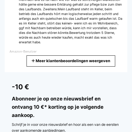
hätte gerne eine bessere Erklärung gehabt zur pflege bzw zum ölen
des Laufbands. Zweitens:Mein Laufband steht im Keller, beim
betrieb des Laufbands hört man logischerweise jeden schritt und
anfangs auch ein quietschen bis das Laufbanf warm gelaufen ist. Da
es im Keller steht, stört das keinen- wenn ich es im Wohnbereich,
ggf mit Nachbarn betreiben würde, kann ich mir vorstellen, dass
dies die Nachbarn stören könnte.Bewertung trotzdem 5 Sterne,
würde es auch heute wieder kaufen, macht exakt das was ich
erwartet habe.
Amazon-Benutzer
Meer klantenbeoordelingen weergeven
Vertaal
GECONTROLEERDE BEOORDELING
21/12/2023
-10 €
Good quality, lots of fun
Abonneer je op onze nieuwsbrief en
Amazon user
ontvang 10 €* korting op je volgende
aankoop.
Vertaal
Schrijf je in voor onze nieuwsbrief en hoor als een van de eersten
GECONTROLEERDE BEOORDELING
over aankomende aanbiedingen.