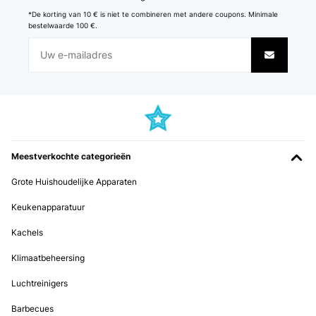
27/09/2023
*De korting van 10 € is niet te combineren met andere coupons. Minimale
bestelwaarde 100 €.
Entspricht meinen Erwartungen
Amazon-Benutzer
Vertaal
GECONTROLEERDE BEOORDELING
22/03/2023
Meestverkochte categorieën
Es una maquina profesional como la que te puedes encontrar en
cualquier centro deportivo. Muestra mucha solidez y con gran
Grote Huishoudelijke Apparaten
potencia. Tiene una gran superficie para correr o caminar, es ideal
para entrenar con calidad en tu casa a un precio realmente bajo para
la máquina que es. El servicio de atención al cliente de 10!!
Keukenapparatuur
Usuario/a de amazon
Kachels
Vertaal
Klimaatbeheersing
Luchtreinigers
GECONTROLEERDE BEOORDELING
26/06/2022
Barbecues