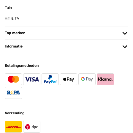
Wirklich empfehlenswert, alles genau so wie beschrieben.
Tuin
Amazon-Benutzer
Hifi & TV
Vertaal
Top merken
GECONTROLEERDE BEOORDELING
Informatie
31/05/2021
Die Lieferung war fix. Die Hermes 2 Mann Lieferung war gut, sie
haben mir die unhandlichen 100kg brav in den Keller gewuchtet. Der
Betalingsmethoden
Aufbau dauerte nur rund eine Stunde. 2x war es ein wenig fummelig
wegen der Passgenauigkeit (am linken Holm beim Aufsetzen der
Bedieneinheit und einmal beim Aufschrauben vom rechten
Plastikteil auf die Bedieneinheit) sonst hätte es wohl überhaupt nur
15 Minuten gedauert. Zum Laufband selbst: Gerade mal die ersten 6
Läufe hinter mir im Anfängerschneckentempo (1,5 Jahre Lockdown
haben zugeschlagen). Lautstärke = Das Laufband selbst angenehm
leise. Nur das Piepsen bei jeder Verstellung bräucht ich jetzt
eigentlich nicht unbedingt. Wäre nett wenn das abschaltbar wäre.
Lüfter = Bei meiner aktuellen Beanspruchung (noch) gut und
Verzending
ausreichend, außerdem steht das Laufband in meinem Arbeitsraum
im Keller... Die Lautstärke ist ok, für mein subjektives Empfinden.
Regulierung Geschwindikgeit und Höhe funktioniert und ist gut. Die
Programme hab ich jetzt mal noch nicht verwendet, sondern war