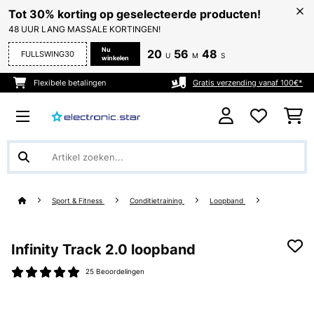
Tot 30% korting op geselecteerde producten!
48 UUR LANG MASSALE KORTINGEN!
Nu
20
56
48
FULLSWING30
U
M
S
winkelen
Flexibele betalingen
Gratis verzending vanaf 100€*
Sport & Fitness
Conditietraining
Loopband
Infinity Track 2.0 loopband
25 Beoordelingen