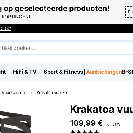
g op geselecteerde producten!
F
 KORTINGEN!
 100€*
ght
HiFi & TV
Sport & Fitness
Aanbiedingen
B-S
Vuurschalen
Krakatoa vuurkorf
Krakatoa vu
109,99 €
incl. BTW