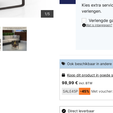
Kies extra serv
verlengen.
1/5
Verlengde g
Wat is inbegrepen?
Ook beschikbaar in andere
Koop dit product in goede s
98,99 €
incl. BTW
SALE45P
-45%
Met voucher:
Direct leverbaar