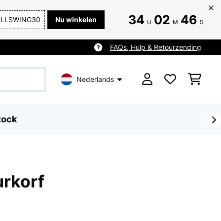
34
02
46
ULLSWING30
Nu winkelen
U
M
S
FAQs, Hulp & Retourzending
Nederlands
tock
urkorf