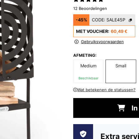
12 Beoordelingen
-45%
CODE:
SALE45P
MET VOUCHER:
60,49 €
Gebruiksvoorwaarden
AFMETING:
Medium
Small
Beschikbaar
Wat betekenen de statussen?
In
Extra serv