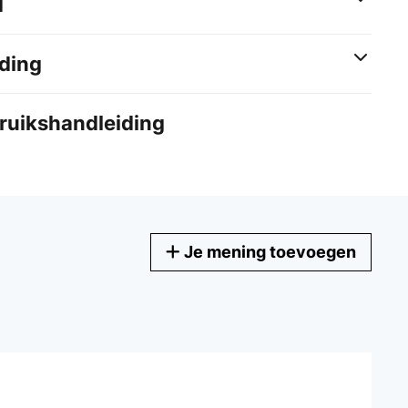
d
ding
bruikshandleiding
Je mening toevoegen