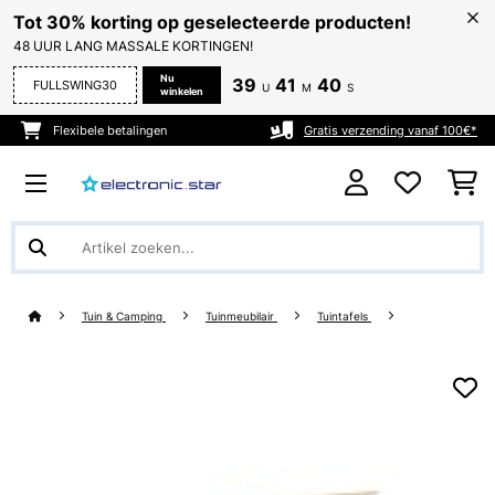
Tot 30% korting op geselecteerde producten!
48 UUR LANG MASSALE KORTINGEN!
Nu
39
41
40
FULLSWING30
U
M
S
winkelen
Flexibele betalingen
Gratis verzending vanaf 100€*
Tuin & Camping
Tuinmeubilair
Tuintafels