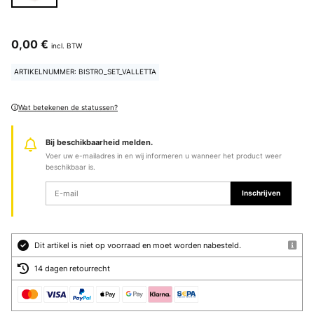
0,00 €
incl. BTW
ARTIKELNUMMER: BISTRO_SET_VALLETTA
Wat betekenen de statussen?
Bij beschikbaarheid melden.
Voer uw e-mailadres in en wij informeren u wanneer het product weer
beschikbaar is.
Inschrijven
Dit artikel is niet op voorraad en moet worden nabesteld.
14 dagen retourrecht