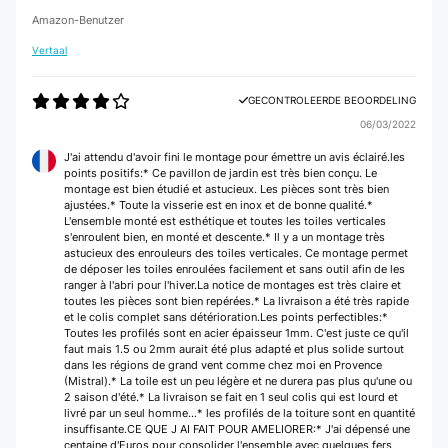
Amazon-Benutzer
Vertaal
GECONTROLEERDE BEOORDELING
06/03/2022
J'ai attendu d'avoir fini le montage pour émettre un avis éclairé.les
points positifs:* Ce pavillon de jardin est très bien conçu. Le
montage est bien étudié et astucieux. Les pièces sont très bien
ajustées.* Toute la visserie est en inox et de bonne qualité.*
L'ensemble monté est esthétique et toutes les toiles verticales
s'enroulent bien, en monté et descente.* Il y a un montage très
astucieux des enrouleurs des toiles verticales. Ce montage permet
de déposer les toiles enroulées facilement et sans outil afin de les
ranger à l'abri pour l'hiver.La notice de montages est très claire et
toutes les pièces sont bien repérées.* La livraison a été très rapide
et le colis complet sans détérioration.Les points perfectibles:*
Toutes les profilés sont en acier épaisseur 1mm. C'est juste ce qu'il
faut mais 1.5 ou 2mm aurait été plus adapté et plus solide surtout
dans les régions de grand vent comme chez moi en Provence
(Mistral).* La toile est un peu légère et ne durera pas plus qu'une ou
2 saison d'été.* La livraison se fait en 1 seul colis qui est lourd et
livré par un seul homme...* les profilés de la toiture sont en quantité
insuffisante.CE QUE J AI FAIT POUR AMELIORER:* J'ai dépensé une
centaine d'Euros pour consolider l'ensemble avec quelques fers