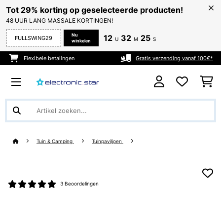
Tot 29% korting op geselecteerde producten!
48 UUR LANG MASSALE KORTINGEN!
Nu
12
32
25
FULLSWING29
U
M
S
winkelen
Flexibele betalingen
Gratis verzending vanaf 100€*
Tuin & Camping
Tuinpaviljoen
3 Beoordelingen