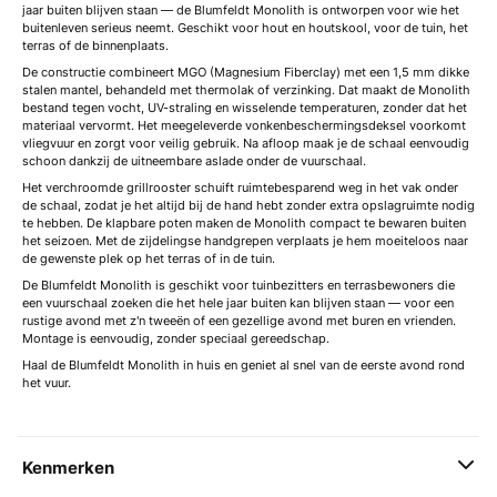
jaar buiten blijven staan — de Blumfeldt Monolith is ontworpen voor wie het
buitenleven serieus neemt. Geschikt voor hout en houtskool, voor de tuin, het
terras of de binnenplaats.
De constructie combineert MGO (Magnesium Fiberclay) met een 1,5 mm dikke
stalen mantel, behandeld met thermolak of verzinking. Dat maakt de Monolith
bestand tegen vocht, UV-straling en wisselende temperaturen, zonder dat het
materiaal vervormt. Het meegeleverde vonkenbeschermingsdeksel voorkomt
vliegvuur en zorgt voor veilig gebruik. Na afloop maak je de schaal eenvoudig
schoon dankzij de uitneembare aslade onder de vuurschaal.
Het verchroomde grillrooster schuift ruimtebesparend weg in het vak onder
de schaal, zodat je het altijd bij de hand hebt zonder extra opslagruimte nodig
te hebben. De klapbare poten maken de Monolith compact te bewaren buiten
het seizoen. Met de zijdelingse handgrepen verplaats je hem moeiteloos naar
de gewenste plek op het terras of in de tuin.
De Blumfeldt Monolith is geschikt voor tuinbezitters en terrasbewoners die
een vuurschaal zoeken die het hele jaar buiten kan blijven staan — voor een
rustige avond met z'n tweeën of een gezellige avond met buren en vrienden.
Montage is eenvoudig, zonder speciaal gereedschap.
Haal de Blumfeldt Monolith in huis en geniet al snel van de eerste avond rond
het vuur.
Kenmerken