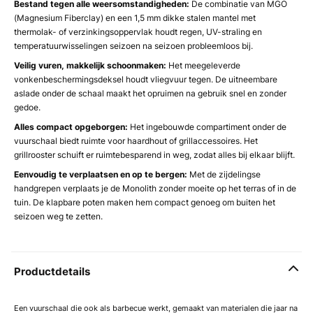
Bestand tegen alle weersomstandigheden:
De combinatie van MGO
(Magnesium Fiberclay) en een 1,5 mm dikke stalen mantel met
thermolak- of verzinkingsoppervlak houdt regen, UV-straling en
temperatuurwisselingen seizoen na seizoen probleemloos bij.
Veilig vuren, makkelijk schoonmaken:
Het meegeleverde
vonkenbeschermingsdeksel houdt vliegvuur tegen. De uitneembare
aslade onder de schaal maakt het opruimen na gebruik snel en zonder
gedoe.
Alles compact opgeborgen:
Het ingebouwde compartiment onder de
vuurschaal biedt ruimte voor haardhout of grillaccessoires. Het
grillrooster schuift er ruimtebesparend in weg, zodat alles bij elkaar blijft.
Eenvoudig te verplaatsen en op te bergen:
Met de zijdelingse
handgrepen verplaats je de Monolith zonder moeite op het terras of in de
tuin. De klapbare poten maken hem compact genoeg om buiten het
seizoen weg te zetten.
Productdetails
Een vuurschaal die ook als barbecue werkt, gemaakt van materialen die jaar na