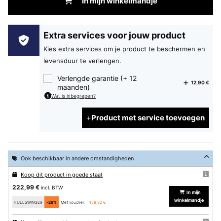
In mijn winkelmandje
Extra services voor jouw product
Kies extra services om je product te beschermen en
levensduur te verlengen.
Verlengde garantie (+ 12
12,90 €
maanden)
Wat is inbegrepen?
Product met service toevoegen
Ook beschikbaar in andere omstandigheden
Koop dit product in goede staat
222,99 €
incl. BTW
In mijn
winkelmandje
FULLSWING29
-29%
Met voucher:
158,32 €