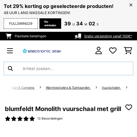
Tot 29% korting op geselecteerde producten!
48 UUR LANG MASSALE KORTINGEN!
Nu
39
34
02
FULLSWING29
U
M
S
winkelen
Flexibele betalingen
Gratis verzending vanaf 100€*
Tuin & Camping
Warmtestralers & Tuinhaarden
Vuurschalen
blumfeldt Monolith vuurschaal met grill
12 Beoordelingen