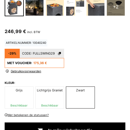
+2
246,99 €
incl. BTW
ARTIKELNUMMER: 10040240
-29%
CODE:
FULLSWING29
MET VOUCHER:
175,36 €
Gebruiksvoorwaarden
KLEUR:
Grijs
Lichtgrijs Graniet
Zwart
Beschikbaar
Beschikbaar
Wat betekenen de statussen?