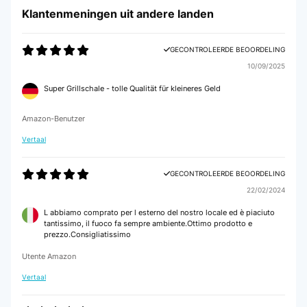
Klantenmeningen uit andere landen
GECONTROLEERDE BEOORDELING
10/09/2025
Super Grillschale - tolle Qualität für kleineres Geld
Amazon-Benutzer
Vertaal
GECONTROLEERDE BEOORDELING
22/02/2024
L abbiamo comprato per l esterno del nostro locale ed è piaciuto
tantissimo, il fuoco fa sempre ambiente.Ottimo prodotto e
prezzo.Consigliatissimo
Utente Amazon
Vertaal