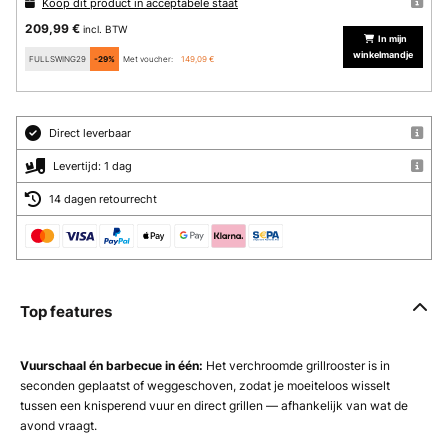
Koop dit product in acceptabele staat
209,99 €
incl. BTW
In mijn
winkelmandje
FULLSWING29
-29%
Met voucher:
149,09 €
Direct leverbaar
Levertijd: 1 dag
14 dagen retourrecht
Top features
Vuurschaal én barbecue in één:
Het verchroomde grillrooster is in
seconden geplaatst of weggeschoven, zodat je moeiteloos wisselt
tussen een knisperend vuur en direct grillen — afhankelijk van wat de
avond vraagt.