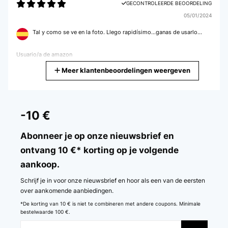
GECONTROLEERDE BEOORDELING
05/01/2024
Tal y como se ve en la foto. Llego rapidísimo...ganas de usarlo...
Usuario/a de amazon
Meer klantenbeoordelingen weergeven
Vertaal
GECONTROLEERDE BEOORDELING
22/06/2023
-10 €
Super bien . Rien à redire
Abonneer je op onze nieuwsbrief en
Utilisateur d'Amazon
ontvang 10 €* korting op je volgende
aankoop.
Vertaal
Schrijf je in voor onze nieuwsbrief en hoor als een van de eersten
GECONTROLEERDE BEOORDELING
over aankomende aanbiedingen.
29/09/2022
*De korting van 10 € is niet te combineren met andere coupons. Minimale
bestelwaarde 100 €.
Das Produkt hält was es verspricht und ist sowohl in Qualität als
auch im aussehen absolut Super