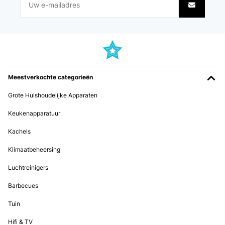
Amazon-Benutzer
Vertaal
GECONTROLEERDE BEOORDELING
28/09/2022
Meestverkochte categorieën
In diesen Zeiten ist es besonders gemütlich, am Feuer zu
entspannen. Wir haben zusammen Stockbrot gemacht. Man kann
Grote Huishoudelijke Apparaten
auch auf dieser Feuerschale grillen. Gemütlich mit Freunden am
Feuer zusammensitzen, dabei essen und quatschen. Dazu sieht
Keukenapparatuur
diese Feuerschale auch noch toll aus, und sie hat ein zusätzliches
Holzablagefach unten. Also eine eierlegende Wollmilchsau.
Kachels
Amazon-Benutzer
Klimaatbeheersing
Vertaal
Luchtreinigers
GECONTROLEERDE BEOORDELING
Barbecues
26/09/2022
Tuin
Wir sind sehr zufrieden mit der Feuerschale, sie war ein Geschenk
für unsere Tochter und ihren Partner. Auch meine älteste Tochter hat
Hifi & TV
schon eine ähnliche Feuerschale von Blumfeldt bekommen und