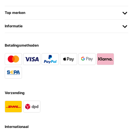
diese seit einem Jahr in Gebrauch. Die hier mit dem Stein ringsum
sieht besonders edel aus und die Freude war groß. Praktisch sind
Top merken
die Griffe an der Seite, mit denen lässt sich das Teil sehr gut tragen,
so schwer, wie ich erwartete, ist sie Gottseidank auch nicht. Der
Zusammenbau war leicht. Wir konnten keine Mängel feststellen,
Informatie
alles passt perfekt zusammen. Das erste Lagerfeuer haben die
Beschenkten schon gezündet, alles klappte perfekt. Auf dem Rost
wurden dann noch Würstchen gegrillt, super, dass die Schale gleich
mehrere Funktionen hat.
Betalingsmethoden
Amazon-Benutzer
Vertaal
GECONTROLEERDE BEOORDELING
18/09/2022
Nos ha encandado. Recibido muy rápido y perfectamente
Verzending
embalado. Quizás le falta algo más de profundidad y grosor en el
cuenco para los leños de madera. Lo bueno, que es lo
suficientemente sólido para mantenerse estable o que no tumbe un
golpe de aire, y realmente queda precioso en la terraza.Hay que
guardarlo protegido de la lluvía, y falta ver como se comporta con
el tiempo y el uso.
Internationaal
Usuario/a de amazon