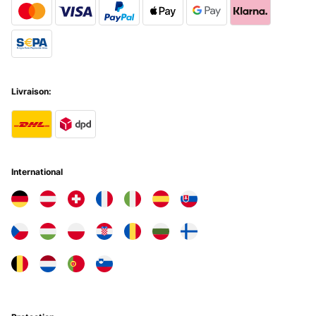
AVIS VÉRIFIÉ
28/12/2017
Wie immer schneller Versand durch Amazon Prime.Ware kommt top
verpackt an, keine Beschädigungen.Hab dieses Set hier jetzt schon
Livraison:
mehrmals bestellt.Die Becher haben eine sehr gute Qualität. Gute
Stabilität im Vergleich zu Bechern von anderen Herstellern.Lassen
sich auch gut in Waschmaschine spülen und mehrmals
wiederverwenden.Die Bälle sind jedoch nicht mit Tischtennisbällen
vergleichbar. Sind nicht so fest, springen kaum und sind auch
leichter. Deshalb ein Stern Abzug. Kaufe mir immer hier bei Amazon
noch Tischtennisbälle dazu.
International
Amazon-Benutzer
Traduire
AVIS VÉRIFIÉ
24/01/2017
Diese Becher, vermutlich durch das Trinkspiel "BeerPong" bekannt,
sind wirklich ihr Geld wert.Die Becher selbst sind sehr stabil und
halten auch längere Abende durch (Bei der letzten Feier ist von den