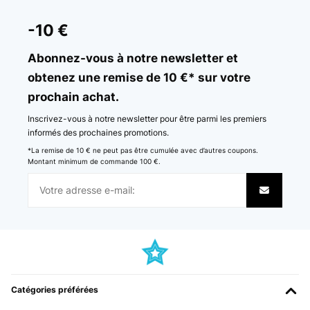
AVIS VÉRIFIÉ
21/11/2024
-10 €
Die Dreiecksaufsteller sind eine super Idee und sehr stabil. Die
Becher stehen super darin und es wird verhindert, dass sie
Abonnez-vous à notre newsletter et
umfallen!Wie gesagt ein muss für jeden Bierpong Spieler!
obtenez une remise de 10 €* sur votre
Amazon-Benutzer
prochain achat.
Traduire
Inscrivez-vous à notre newsletter pour être parmi les premiers
informés des prochaines promotions.
AVIS VÉRIFIÉ
*La remise de 10 € ne peut pas être cumulée avec d’autres coupons.
27/05/2023
Montant minimum de commande 100 €.
Love it. Great for a party
Amazon user
Traduire
AVIS VÉRIFIÉ
29/08/2019
Catégories préférées
Did the job