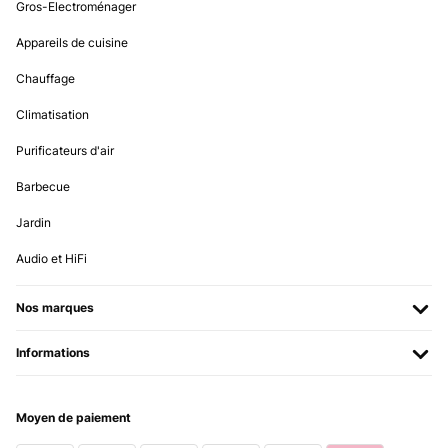
Gros-Electroménager
Amazon user
Appareils de cuisine
Traduire
Chauffage
Climatisation
AVIS VÉRIFIÉ
18/06/2019
Purificateurs d'air
Ich habe dieses Becher Set jetzt zum 5. Mal gekauft und bin wie
Barbecue
immer sehr zufrieden. Ich spiele seit einigen Jahren Beer Pong und
diese Becher sind meine Favouriten. Die 6 zusätzlichen Bälle sind
Jardin
ein nettes Geschenk, da des Öfteren ein Ball verloren oder kaputt
geht. Das Regelwerk finde ich ganz nett, da aber jeder seine
eigenen Regeln hat, bringt mir das nicht all zu oft etwas. Ist jedoch
Audio et HiFi
nützlich, wenn ich ein Beer Pong Turnier veranstalte, dann hat man
einheitliche Regeln schwarz auf weiß. Die Becher sind ein klein
wenig zu dünn, mir geht immer mal wieder einer kaputt, dies
Nos marques
passiert aber eher bei Spielen wie "Rage Cage". Mit 100ml
Flüssigkeit im Becher haben sie auch einen sehr festen Stand. Ich
Informations
spüle die Becher nach jedem Abend mit Wasser durch und dann
halten sie auch einige Zeit. Preis ist angemessen, ich warte immer
bis er wieder auf ~ 11€ sinkt und schlage dann zu.
Amazon-Benutzer
Moyen de paiement
Traduire