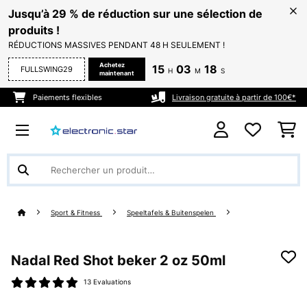
Jusqu’à 29 % de réduction sur une sélection de
produits !
RÉDUCTIONS MASSIVES PENDANT 48 H SEULEMENT !
Achetez
15
03
17
FULLSWING29
H
M
S
maintenant
Paiements flexibles
Livraison gratuite à partir de 100€*
Sport & Fitness
Speeltafels & Buitenspelen
Nadal Red Shot beker 2 oz 50ml
13 Evaluations