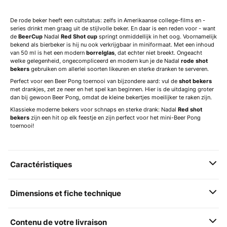
De rode beker heeft een cultstatus: zelfs in Amerikaanse college-films en -
series drinkt men graag uit de stijlvolle beker. En daar is een reden voor - want
de
BeerCup
Nadal
Red Shot cup
springt onmiddellijk in het oog. Voornamelijk
bekend als bierbeker is hij nu ook verkrijgbaar in miniformaat. Met een inhoud
van 50 ml is het een modern
borrelglas
, dat echter niet breekt. Ongeacht
welke gelegenheid, ongecompliceerd en modern kun je de Nadal
rode shot
bekers
gebruiken om allerlei soorten likeuren en sterke dranken te serveren.
Perfect voor een Beer Pong toernooi van bijzondere aard: vul de
shot bekers
met drankjes, zet ze neer en het spel kan beginnen. Hier is de uitdaging groter
dan bij gewoon Beer Pong, omdat de kleine bekertjes moeilijker te raken zijn.
Klassieke moderne bekers voor schnaps en sterke drank: Nadal
Red shot
bekers
zijn een hit op elk feestje en zijn perfect voor het mini-Beer Pong
toernooi!
Caractéristiques
Dimensions et fiche technique
Contenu de votre livraison