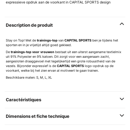
expressieve opdruk aan de voorkant in CAPITAL SPORTS design
Description de produit
Stay on Top! Met de
trainings-top
van
CAPITAL SPORTS
ben je tijdens het
sporten en in je vrijetijd altijd goed gekleed.
De
trainings-top voor vrouwen
bestaat uit een uiterst aangename textielmix
uit 91% Polyester en 9% katoen. Dit zorgt voor een aangenaam zacht,
aangesloten draaggevoel met tegelijkertijd een grote robuustheid van de
vezels. Bijzonder expressief is de
CAPITAL SPORTS
logo-opdruk op de
voorkant, welke bij het zien ervan al motiveert te gaan trainen.
Beschikbare maten: S, M, L, XL
Caractéristiques
Dimensions et fiche technique