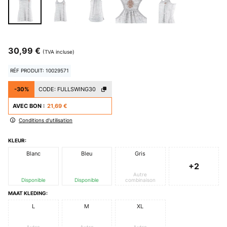
30,99 €
(TVA incluse)
RÉF PRODUIT: 10029571
-30%
CODE:
FULLSWING30
AVEC BON :
21,69 €
Conditions d'utilisation
KLEUR:
Blanc
Bleu
Gris
+2
Autre
Disponible
Disponible
combinaison
MAAT KLEDING:
L
M
XL