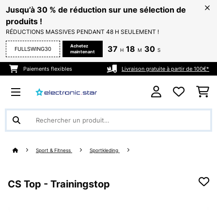
Jusqu’à 30 % de réduction sur une sélection de
produits !
RÉDUCTIONS MASSIVES PENDANT 48 H SEULEMENT !
Achetez
37
18
28
FULLSWING30
H
M
S
maintenant
Paiements flexibles
Livraison gratuite à partir de 100€*
Sport & Fitness
Sportkleding
CS Top - Trainingstop