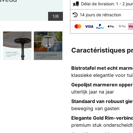
Délai de livraison: 1 - 2 jo
14 jours de rétraction
1/6
+1
Caractéristiques p
Bistrotafel met echt marme
klassieke elegantie voor tui
Gepolijst marmeren opper
uiterlijk jaar na jaar
Standaard van robuust giet
beweging van gasten
Elegante Gold Rim-verbind
premium stuk onderscheid