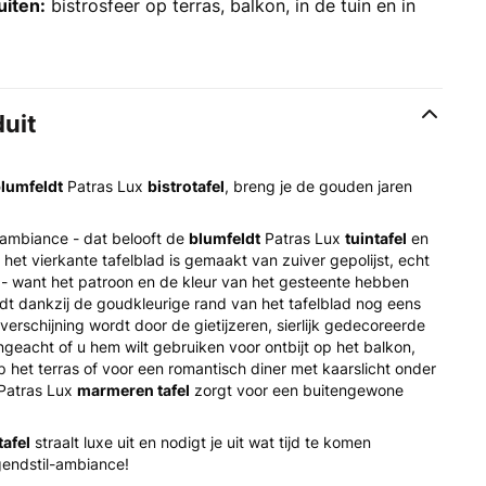
uiten:
bistrosfeer op terras, balkon, in de tuin en in
duit
lumfeldt
Patras Lux
bistrotafel
, breng je de gouden jaren
 ambiance - dat belooft de
blumfeldt
Patras Lux
tuintafel
en
: het vierkante tafelblad is gemaakt van zuiver gepolijst, echt
k - want het patroon en de kleur van het gesteente hebben
rdt dankzij de goudkleurige rand van het tafelblad nog eens
rschijning wordt door de gietijzeren, sierlijk gedecoreerde
geacht of u hem wilt gebruiken voor ontbijt op het balkon,
p het terras of voor een romantisch diner met kaarslicht onder
Patras Lux
marmeren tafel
zorgt voor een buitengewone
tafel
straalt luxe uit en nodigt je uit wat tijd te komen
gendstil-ambiance!