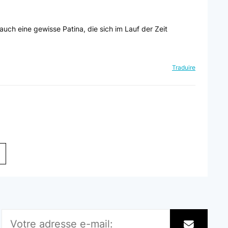
auch eine gewisse Patina, die sich im Lauf der Zeit
Traduire
Traduire
k, ...so we simply painted it to our preferred colour. Well