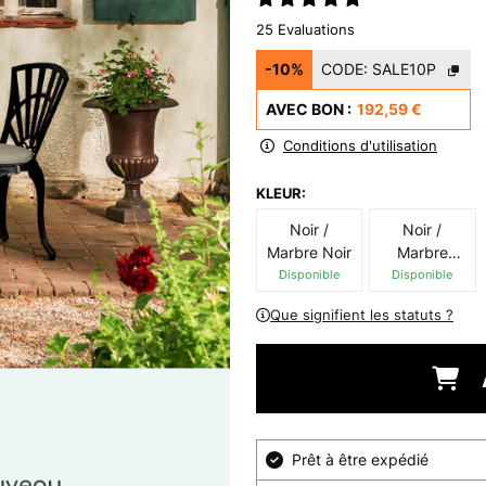
25 Evaluations
-10%
CODE:
SALE10P
AVEC BON :
192,59 €
Conditions d'utilisation
KLEUR:
Noir /
Noir /
Marbre Noir
Marbre
Blanc
Disponible
Disponible
Que signifient les statuts ?
Prêt à être expédié