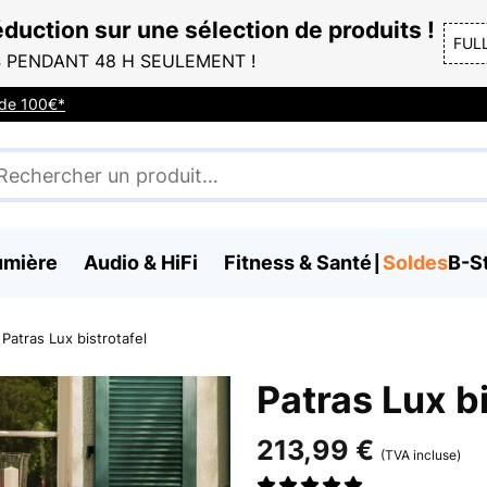
duction sur une sélection de produits !
FUL
 PENDANT 48 H SEULEMENT !
r de 100€*
umière
Audio & HiFi
Fitness & Santé
Soldes
B-S
Patras Lux bistrotafel
Patras Lux bi
213,99 €
(TVA incluse)