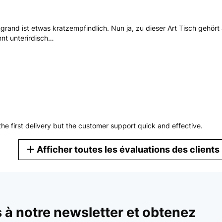
grand ist etwas kratzempfindlich. Nun ja, zu dieser Art Tisch gehört 
nt unterirdisch…
 the first delivery but the customer support quick and effective.
Afficher toutes les évaluations des clients
à notre newsletter et obtenez
lly simple...2minutes, to put together. The pillar and feet come in blac