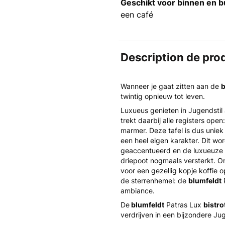
Geschikt voor binnen en b
een café
Description de pro
Wanneer je gaat zitten aan de
b
twintig opnieuw tot leven.
Luxueus genieten in Jugendstil
trekt daarbij alle registers open
marmer. Deze tafel is dus unie
een heel eigen karakter. Dit wo
geaccentueerd en de luxueuze ve
driepoot nogmaals versterkt. On
voor een gezellig kopje koffie o
de sterrenhemel: de
blumfeldt
ambiance.
De
blumfeldt
Patras Lux
bistro
verdrijven in een bijzondere Ju