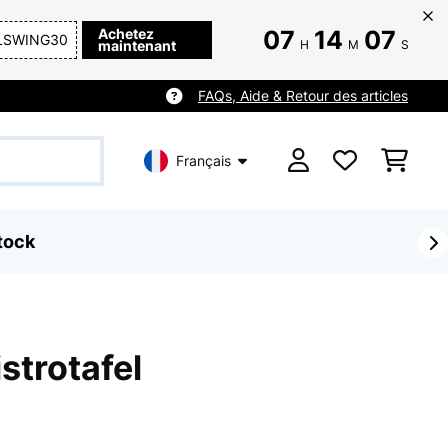
Achetez
07
14
07
LSWING30
maintenant
H
M
S
FAQs, Aide & Retour des articles
Français
tock
strotafel