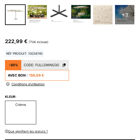
+3
222,99 €
(TVA incluse)
RÉF PRODUIT: 10034740
-30%
CODE:
FULLSWING30
AVEC BON :
156,09 €
Conditions d'utilisation
KLEUR:
Crème
Que signifient les statuts ?