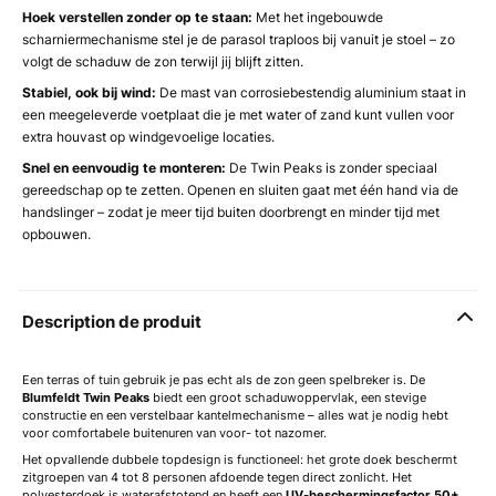
Hoek verstellen zonder op te staan:
Met het ingebouwde
scharniermechanisme stel je de parasol traploos bij vanuit je stoel – zo
volgt de schaduw de zon terwijl jij blijft zitten.
Stabiel, ook bij wind:
De mast van corrosiebestendig aluminium staat in
een meegeleverde voetplaat die je met water of zand kunt vullen voor
extra houvast op windgevoelige locaties.
Snel en eenvoudig te monteren:
De Twin Peaks is zonder speciaal
gereedschap op te zetten. Openen en sluiten gaat met één hand via de
handslinger – zodat je meer tijd buiten doorbrengt en minder tijd met
opbouwen.
Description de produit
Een terras of tuin gebruik je pas echt als de zon geen spelbreker is. De
Blumfeldt Twin Peaks
biedt een groot schaduwoppervlak, een stevige
constructie en een verstelbaar kantelmechanisme – alles wat je nodig hebt
voor comfortabele buitenuren van voor- tot nazomer.
Het opvallende dubbele topdesign is functioneel: het grote doek beschermt
zitgroepen van 4 tot 8 personen afdoende tegen direct zonlicht. Het
polyesterdoek is waterafstotend en heeft een
UV-beschermingsfactor 50+
,