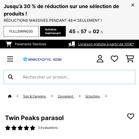
Jusqu’à 30 % de réduction sur une sélection de
produits !
RÉDUCTIONS MASSIVES PENDANT 48 H SEULEMENT !
Achetez
45
57
00
FULLSWING30
H
M
S
maintenant
Paiements flexibles
Livraison gratuite à partir de 100€*
Tuin & Camping
Zonnetent
Schutting
Twin Peaks parasol
3 Evaluations