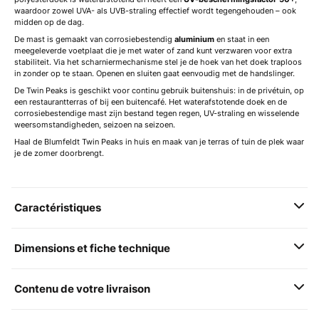
waardoor zowel UVA- als UVB-straling effectief wordt tegengehouden – ook
midden op de dag.
De mast is gemaakt van corrosiebestendig
aluminium
en staat in een
meegeleverde voetplaat die je met water of zand kunt verzwaren voor extra
stabiliteit. Via het scharniermechanisme stel je de hoek van het doek traploos
in zonder op te staan. Openen en sluiten gaat eenvoudig met de handslinger.
De Twin Peaks is geschikt voor continu gebruik buitenshuis: in de privétuin, op
een restaurantterras of bij een buitencafé. Het waterafstotende doek en de
corrosiebestendige mast zijn bestand tegen regen, UV-straling en wisselende
weersomstandigheden, seizoen na seizoen.
Haal de Blumfeldt Twin Peaks in huis en maak van je terras of tuin de plek waar
je de zomer doorbrengt.
Caractéristiques
Dimensions et fiche technique
Contenu de votre livraison