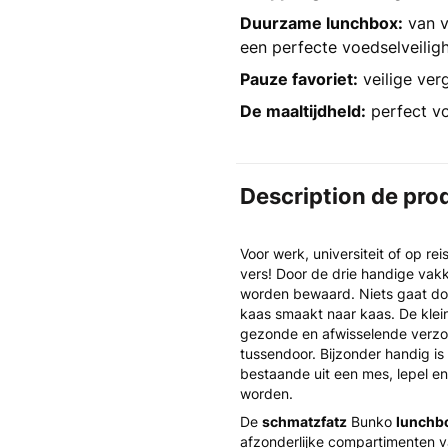
Duurzame lunchbox:
van v
een perfecte voedselveilig
Pauze favoriet:
veilige ver
De maaltijdheld:
perfect vo
Description de pro
Voor werk, universiteit of op rei
vers! Door de drie handige vak
worden bewaard. Niets gaat door
kaas smaakt naar kaas. De klei
gezonde en afwisselende verzorg
tussendoor. Bijzonder handig is
bestaande uit een mes, lepel e
worden.
De
schmatzfatz
Bunko
lunchb
afzonderlijke compartimenten va