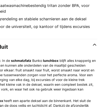
aatwasmachinebestendig tritan zonder BPA, voor
heid
grendeling en stabiele scharnieren aan de deksel
or de universiteit, op kantoor of tijdens excursies
duit
s: In de
schmatzfatz
Bunko
lunchbox
blijft alles knapperig en
ken kunnen alle onderdelen van de maaltijd gescheiden
 elkaar: fruit smaakt naar fruit, worst smaakt naar worst en
ne tussenwanden zorgen voor het perfecte aroma. Voor een
ing van elke dag, bij excursies of voor de kleine trek
 het kleine vak in de deksel, waarin een compleet bestek zit,
n vork, en waar het ook na gebruik weer ingedaan kan
ox
heeft een aparte deksel aan de binnenkant. Het sluit de
n de doos veilig en luchtdicht af. Dankzij de afzonderlijk