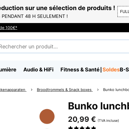
duction sur une sélection de produits !
FUL
 PENDANT 48 H SEULEMENT !
r de 100€*
umière
Audio & HiFi
Fitness & Santé
Soldes
B-S
ukenapparaten
Broodtrommels & Snack boxes
Bunko lunchb
Bunko lunch
20,99 €
(TVA incluse)