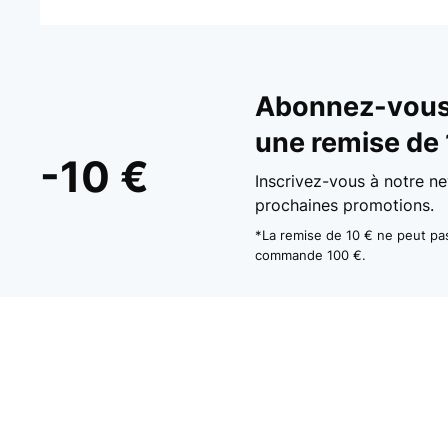
AVIS VÉRIFIÉ
12/12/2025
Abonnez-vous 
Fijn dat alles lekker vers blijft.
une remise de 
-10 €
Inscrivez-vous à notre ne
Amazon-gebruiker
prochaines promotions.
*La remise de 10 € ne peut p
AVIS VÉRIFIÉ
16/10/2025
commande 100 €.
Ich bin mir der Dose zufrieden, die Größe ist gut, ge
Aspekt ist das Gewicht ca. 530 g. Ich hätte mir so
Amazon-Benutzer