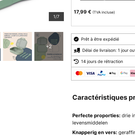
17,99 €
(TVA incluse)
1/7
Prêt à être expédié
+2
Délai de livraison: 1 jour o
14 jours de rétraction
Caractéristiques p
Perfecte proporties:
drie 
levensmiddelen
Knapperig en vers:
geraffi