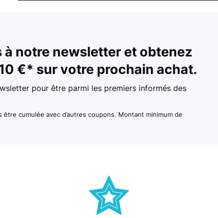
à notre newsletter et obtenez
10 €* sur votre prochain achat.
wsletter pour être parmi les premiers informés des
as être cumulée avec d’autres coupons. Montant minimum de
nug Platz für das Essen (passt vorne in das kleine Schulranzenfach re
 eine Dose ohne das Besteck und nicht so einem schweren Deckel gew