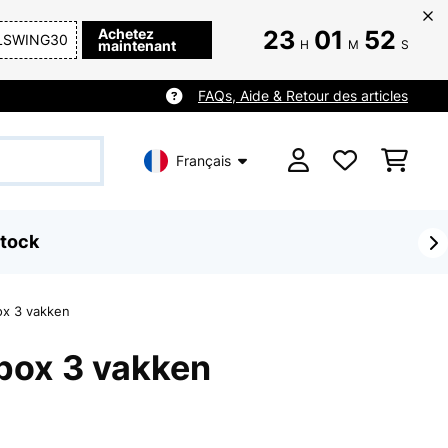
Achetez
23
01
51
LSWING30
maintenant
H
M
S
FAQs, Aide & Retour des articles
Français
tock
ox 3 vakken
box 3 vakken