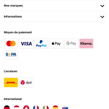
AVIS VÉRIFIÉ
Nos marques
02/11/2022
Informations
Una cornice fatta davvero bene non presenta neanche un graffio alla
vernice. Molto robusta e pesante non ho avuto necessità di fissarla
alla parete. Facile da montare ci vuole circa un’oretta. Imballata
davvero bene. Sono molto soddisfatta
Moyen de paiement
Utente Amazon
Traduire
AVIS VÉRIFIÉ
14/11/2020
Livraison:
Der Kamin wirkt an der Wand sehr edel. Die Flammen und das Holz
sehen täuschend echt aus. Die Montage war sehr einfach lediglich
danach ist das Reinigen des Edelstahlrahmens etwas mühsam,
aber ansonsten fasst man den ja nicht an. Das Geräusch der
Heizung hört sich an wie ein Föhn. Ich wollte den Kamin aber nur
zur Optik somit schalte ich die Heizung aus. Was mir nicht gefällt
ist die Tiefe des Kamins. Bei mir hängt er leider so, dass man das
sieht. Wenn er aber so angebracht werden kann, dass man nur von
International
vorne draufsieht, stört das nicht. Vielleicht könnte der Hersteller
Seitenblenden anbieten. Schön wäre es gewesen, wenn das