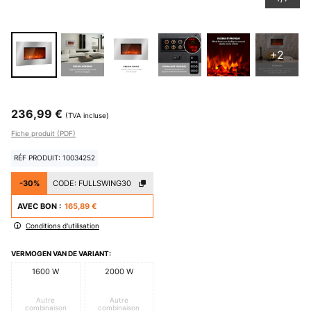
+2
236,99 €
(TVA incluse)
Fiche produit (PDF)
RÉF PRODUIT: 10034252
-30%
CODE:
FULLSWING30
AVEC BON :
165,89 €
Conditions d'utilisation
VERMOGEN VAN DE VARIANT:
1600 W
2000 W
Autre
Autre
combinaison
combinaison