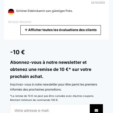
22/10/2025
Schöner Elektrokamin zum günstigen Preis.
Amazon-Benutzer
Afficher toutes les évaluations des clients
Traduire
AVIS VÉRIFIÉ
20/07/2025
-10 €
Er sieht wunderschön aus und ich bin regelrecht verliebt! Das
aufbauen hat mich ca. 45 Minuten - 1h gekostest, was ich als nicht
Abonnez-vous à notre newsletter et
viel empfinde. Die Anleitung ist sehr verständlich und alles in allem
obtenez une remise de 10 €* sur votre
ist das Material auch hochwertig. Das Paket ist allerdings sehr
schwer, daher vorsicht beim tragen/bewegen.
prochain achat.
Amazon-Benutzer
Inscrivez-vous à notre newsletter pour être parmi les premiers
Traduire
informés des prochaines promotions.
*La remise de 10 € ne peut pas être cumulée avec d’autres coupons.
Montant minimum de commande 100 €.
AVIS VÉRIFIÉ
17/12/2023