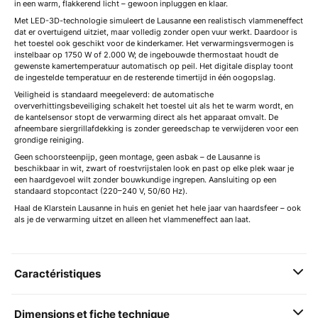
in een warm, flakkerend licht – gewoon inpluggen en klaar.
Met LED-3D-technologie simuleert de Lausanne een realistisch vlammeneffect
dat er overtuigend uitziet, maar volledig zonder open vuur werkt. Daardoor is
het toestel ook geschikt voor de kinderkamer. Het verwarmingsvermogen is
instelbaar op 1750 W of 2.000 W; de ingebouwde thermostaat houdt de
gewenste kamertemperatuur automatisch op peil. Het digitale display toont
de ingestelde temperatuur en de resterende timertijd in één oogopslag.
Veiligheid is standaard meegeleverd: de automatische
oververhittingsbeveiliging schakelt het toestel uit als het te warm wordt, en
de kantelsensor stopt de verwarming direct als het apparaat omvalt. De
afneembare siergrillafdekking is zonder gereedschap te verwijderen voor een
grondige reiniging.
Geen schoorsteenpijp, geen montage, geen asbak – de Lausanne is
beschikbaar in wit, zwart of roestvrijstalen look en past op elke plek waar je
een haardgevoel wilt zonder bouwkundige ingrepen. Aansluiting op een
standaard stopcontact (220–240 V, 50/60 Hz).
Haal de Klarstein Lausanne in huis en geniet het hele jaar van haardsfeer – ook
als je de verwarming uitzet en alleen het vlammeneffect aan laat.
Caractéristiques
Dimensions et fiche technique