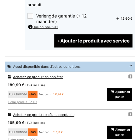
produit.
Verlengde garantie (+ 12
12,90 €
maanden)
Que couvre-t-il ?
Ajouter le produit avec service
Aussi disponible dans d'autres conditions
Achetez ce produit en bon état
189,99 €
(TVA incluse)
Ajouter au
FULLSWING30
-30%
Avec bon :
132,99 €
panier
Fiche produit (PDF)
Achetez ce produit en état acceptable
165,99 €
(TVA incluse)
Ajouter au
FULLSWING30
-30%
Avec bon :
116,19 €
panier
Fiche produit (PDF)