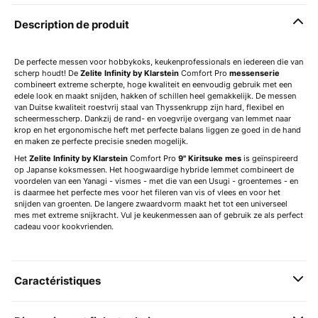
Description de produit
De perfecte messen voor hobbykoks, keukenprofessionals en iedereen die van
scherp houdt! De
Zelite Infinity by Klarstein
Comfort Pro
messenserie
combineert extreme scherpte, hoge kwaliteit en eenvoudig gebruik met een
edele look en maakt snijden, hakken of schillen heel gemakkelijk. De messen
van Duitse kwaliteit roestvrij staal van Thyssenkrupp zijn hard, flexibel en
scheermesscherp. Dankzij de rand- en voegvrije overgang van lemmet naar
krop en het ergonomische heft met perfecte balans liggen ze goed in de hand
en maken ze perfecte precisie sneden mogelijk.
Het
Zelite Infinity by Klarstein
Comfort Pro
9" Kiritsuke mes
is geïnspireerd
op Japanse koksmessen. Het hoogwaardige hybride lemmet combineert de
voordelen van een Yanagi - vismes - met die van een Usugi - groentemes - en
is daarmee het perfecte mes voor het fileren van vis of vlees en voor het
snijden van groenten. De langere zwaardvorm maakt het tot een universeel
mes met extreme snijkracht. Vul je keukenmessen aan of gebruik ze als perfect
cadeau voor kookvrienden.
Caractéristiques