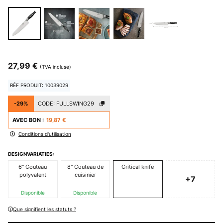
27,99 €
(TVA incluse)
RÉF PRODUIT: 10039029
-29%
CODE:
FULLSWING29
AVEC BON :
19,87 €
Conditions d'utilisation
DESIGNVARIATIES:
6" Couteau
8" Couteau de
Critical knife
polyvalent
cuisinier
+7
Disponible
Disponible
Que signifient les statuts ?