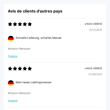
Avis de clients d'autres pays
AVIS VÉRIFIÉ
20/11/2024
AVIS VÉRIFIÉ
S’aiguise très bien, bonne prise en main et efficace pendant des heures. (
Je suis pro )
10/12/2025
Utilisateur d'Amazon
Schnelle Lieferung, scharfes Messer
Amazon-Benutzer
AVIS VÉRIFIÉ
Traduire
27/04/2024
De très bonne qualité. Acheté pour remplacer mon ancien aiguiseur et il n'
AVIS VÉRIFIÉ
y a pas photo. Je recommande ce produit.
01/09/2025
Utilisateur d'Amazon
Mein neues Lieblingsmesser
AVIS VÉRIFIÉ
Amazon-Benutzer
02/02/2024
Traduire
bon couteau pour la bonne utilité pour les évaluations négatives ce genre
de couteau ne sert pas à couper des cailloux!!