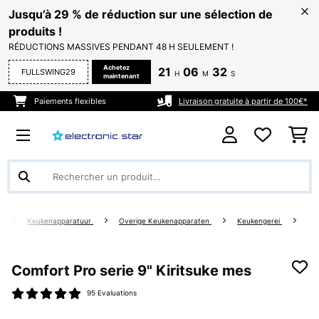
Jusqu’à 29 % de réduction sur une sélection de
produits !
RÉDUCTIONS MASSIVES PENDANT 48 H SEULEMENT !
Achetez
21
06
32
FULLSWING29
H
M
S
maintenant
Paiements flexibles
Livraison gratuite à partir de 100€*
g
Keukenapparatuur
Overige Keukenapparaten
Keukengerei
Comfort Pro serie 9" Kiritsuke mes
95 Evaluations