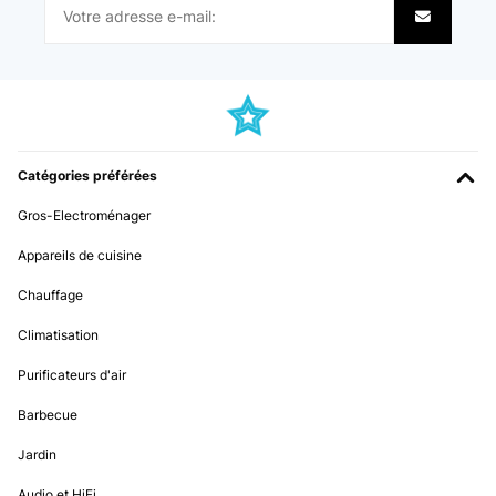
AVIS VÉRIFIÉ
Utente Amazon
21/08/2023
Traduire
très bon couteau pour l'instant ras
Utilisateur d'Amazon
AVIS VÉRIFIÉ
16/07/2024
Catégories préférées
Liegt super in der Hand und sieht auch sehr gut aus.Top Messer,
AVIS VÉRIFIÉ
sehr schöne Verpackung, auch als Geschenk geeignet.
25/07/2023
Gros-Electroménager
Amazon-Benutzer
Poignée un peux trop mince lame Super bonne
Appareils de cuisine
Traduire
Utilisateur d'Amazon
Chauffage
AVIS VÉRIFIÉ
Climatisation
AVIS VÉRIFIÉ
27/05/2024
14/05/2023
Purificateurs d'air
Ottimo prodotto, aualità ineccepibile ed estremamente affililato
Je voulais un couteau avec des petites scies autre que le couteau à pain.
Barbecue
Je m en sers pour trancher des gros morceaux de viande
Utente Amazon
Jardin
Utilisateur d'Amazon
Traduire
Audio et HiFi