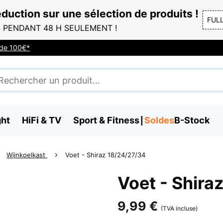
duction sur une sélection de produits !
FUL
 PENDANT 48 H SEULEMENT !
r de 100€*
ght
HiFi & TV
Sport & Fitness
Soldes
B-Stock
Wijnkoelkast
Voet - Shiraz 18/24/27/34
Voet - Shira
9,99 €
(TVA incluse)