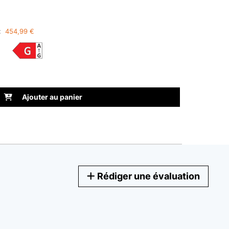
999
:
SALE
454,99 €
Fiche pr
RÉF P
Ajouter au panier
Rédiger une évaluation