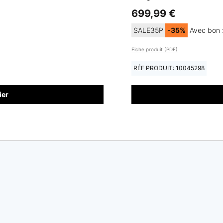
699,99 €
SALE35P
-35%
Avec bon 
Fiche produit (PDF)
RÉF PRODUIT: 10045298
ier