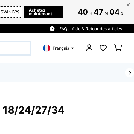
Achetez
40
47
02
LSWING29
maintenant
H
M
S
FAQs, Aide & Retour des articles
Français
z 18/24/27/34