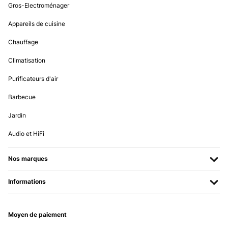
Gros-Electroménager
Utente Amazon
Appareils de cuisine
Traduire
Chauffage
AVIS VÉRIFIÉ
Climatisation
17/01/2025
Purificateurs d'air
Buena calidad
Barbecue
Usuario/a de amazon
Jardin
Traduire
Audio et HiFi
AVIS VÉRIFIÉ
03/01/2025
Nos marques
Ich liebe diese Bettwäsche. Trocknerbeständig, mit
Informations
Reißverschlüssen und super angenehm.
Amazon-Benutzer
Traduire
Moyen de paiement