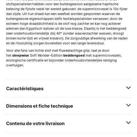
stofspecialisten hebben voor een buitengewoon aangename haptische
beleving de fijnste vezel ter wereld gekozen: de supermicrovezel is 10x fijner
dan zijde. Uit hun draad kan een weefsel worden gesponnen waarvan de
buitengewone eigenschappen zelfs textielspecialisten verrassen: door de
extreem hoge draaddichtheid is de stof nog zachter en kan nog actiever
ademen dan Egyptisch katoen uit de luxe klasse. Daarbij is het beddengoed
zeer onderhoudsvriendelijk (bij 40° zonder wasverzachter wassen, droogt
binnen korte tijd) en vrijwel kreukvrij. De zorgvuldige afwerking van de naden
en de ritssluiting zorgen bovendien voor een lange levensduur.
Voor alle fans van lichte stof met fluweelachtige grip: laat je door
het
sleepwise
Soft Wonder-Edition
beddengoed
met supermicrovezels,
ecologische certificatie en bijzonder onderhoudsvriendelijke reiniging
overtuigen.
Caractéristiques
Dimensions et fiche technique
Contenu de votre livraison