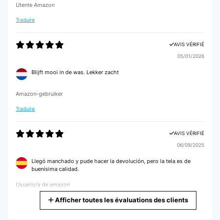
Utente Amazon
Traduire
AVIS VÉRIFIÉ
05/01/2026
Blijft mooi in de was. Lekker zacht
Amazon-gebruiker
Traduire
AVIS VÉRIFIÉ
06/09/2025
Llegó manchado y pude hacer la devolución, pero la tela es de
buenísima calidad.
Usuario/a de amazon
Afficher toutes les évaluations des clients
Traduire