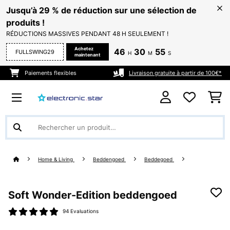
Jusqu’à 29 % de réduction sur une sélection de
produits !
RÉDUCTIONS MASSIVES PENDANT 48 H SEULEMENT !
Achetez
46
30
55
FULLSWING29
H
M
S
maintenant
Paiements flexibles
Livraison gratuite à partir de 100€*
Home & Living
Beddengoed
Beddegoed
Soft Wonder-Edition beddengoed
94 Evaluations