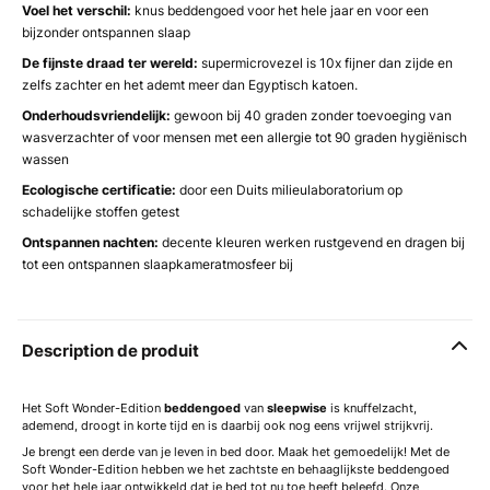
Voel het verschil:
knus beddengoed voor het hele jaar en voor een
bijzonder ontspannen slaap
De fijnste draad ter wereld:
supermicrovezel is 10x fijner dan zijde en
zelfs zachter en het ademt meer dan Egyptisch katoen.
Onderhoudsvriendelijk:
gewoon bij 40 graden zonder toevoeging van
wasverzachter of voor mensen met een allergie tot 90 graden hygiënisch
wassen
Ecologische certificatie:
door een Duits milieulaboratorium op
schadelijke stoffen getest
Ontspannen nachten:
decente kleuren werken rustgevend en dragen bij
tot een ontspannen slaapkameratmosfeer bij
Description de produit
Het Soft Wonder-Edition
beddengoed
van
sleepwise
is knuffelzacht,
ademend, droogt in korte tijd en is daarbij ook nog eens vrijwel strijkvrij.
Je brengt een derde van je leven in bed door. Maak het gemoedelijk! Met de
Soft Wonder-Edition hebben we het zachtste en behaaglijkste beddengoed
voor het hele jaar ontwikkeld dat je bed tot nu toe heeft beleefd. Onze