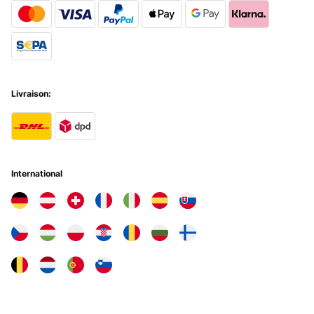
AVIS VÉRIFIÉ
25/11/2024
Ich bin sehr zufrieden von meine Auswahl, gut verpackt und schnell
geliefert.
Amazon-Benutzer
Livraison:
Traduire
AVIS VÉRIFIÉ
14/11/2024
International
Habe nichts an der Bettwäsche auszusetzen.
Amazon-Benutzer
Traduire
AVIS VÉRIFIÉ
17/09/2024
Diese schöne Bettwäsche ist so kuschelig. Das Design und die