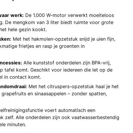
aar werk:
De 1.000 W-motor verwerkt moeiteloos
eg. De mengkom van 3 liter biedt ruimte voor grote
 het hele gezin kookt.
kken:
Met het hakmolen-opzetstuk snijd je uien fijn,
jkmatige frietjes en rasp je groenten in
oncessies:
Alle kunststof onderdelen zijn BPA-vrij,
p tafel komt. Geschikt voor iedereen die let op de
l in contact komt.
andomdraai:
Met het citruspers-opzetstuk haal je het
 grapefruits en sinaasappelen – zonder spatten,
elfreinigingsfunctie voert automatisch een
bak zelf. Alle onderdelen zijn ook vaatwasserbestendig
le minuten.