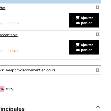
état
Ajouter
au panier
on :
93,00 €
 acceptable
Ajouter
au panier
on :
81,64 €
stock. Réapprovisonnement en cours.
rincipales