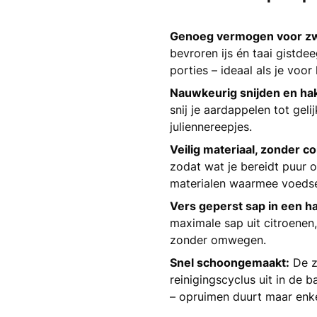
Genoeg vermogen voor zw
bevroren ijs én taai gistde
porties – ideaal als je voor
Nauwkeurig snijden en ha
snij je aardappelen tot geli
juliennereepjes.
Veilig materiaal, zonder c
zodat wat je bereidt puur o
materialen waarmee voedse
Vers geperst sap in een h
maximale sap uit citroenen,
zonder omwegen.
Snel schoongemaakt:
De z
reinigingscyclus uit in de 
– opruimen duurt maar enke