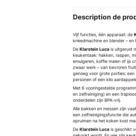
Description de pro
Vijf functies, één apparaat: de
K
kneedmachine en blender – en ho
De
Klarstein Luca
is uitgerust 
keukentaak: hakken, raspen, mix
emulgeren, koffie malen of ijs
zwaar werk – van bevroren fruit
genoeg voor grote porties: een
personen of een kilo aardappelen
Met 6 vooringestelde programma
en zelfreiniging) en een traploos
onderdelen zijn BPA-vrij.
Alle bakken en messen zijn va
een zelfreinigingsfunctie die au
opruimen na het koken kost ma
De
Klarstein Luca
is geschikt 
gekookt wordt. En wie zijn keuke