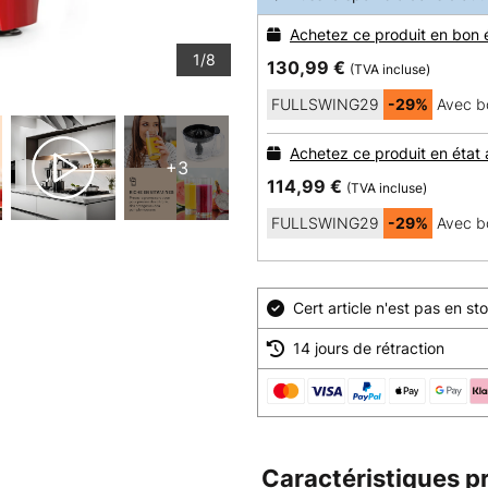
Achetez ce produit en bon 
1/8
130,99 €
(TVA incluse)
FULLSWING29
-29%
Avec b
Achetez ce produit en état
+3
114,99 €
(TVA incluse)
FULLSWING29
-29%
Avec b
Cert article n'est pas en 
14 jours de rétraction
Caractéristiques p