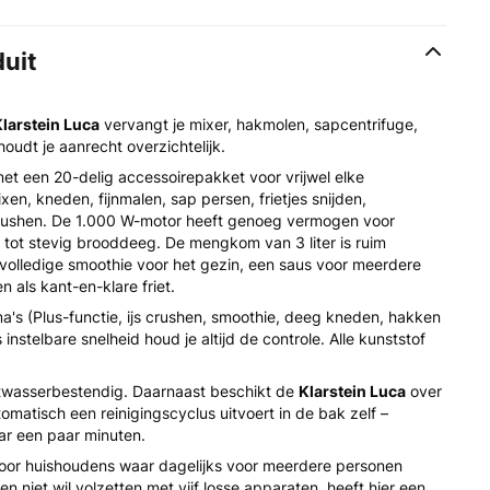
duit
larstein Luca
vervangt je mixer, hakmolen, sapcentrifuge,
udt je aanrecht overzichtelijk.
met een 20-delig accessoirepakket voor vrijwel elke
en, kneden, fijnmalen, sap persen, frietjes snijden,
 crushen. De 1.000 W-motor heeft genoeg vermogen voor
 tot stevig brooddeeg. De mengkom van 3 liter is ruim
 volledige smoothie voor het gezin, een saus voor meerdere
 als kant-en-klare friet.
's (Plus-functie, ijs crushen, smoothie, deeg kneden, hakken
 instelbare snelheid houd je altijd de controle. Alle kunststof
atwasserbestendig. Daarnaast beschikt de
Klarstein Luca
over
tomatisch een reinigingscyclus uitvoert in de bak zelf –
ar een paar minuten.
voor huishoudens waar dagelijks voor meerdere personen
n niet wil volzetten met vijf losse apparaten, heeft hier een