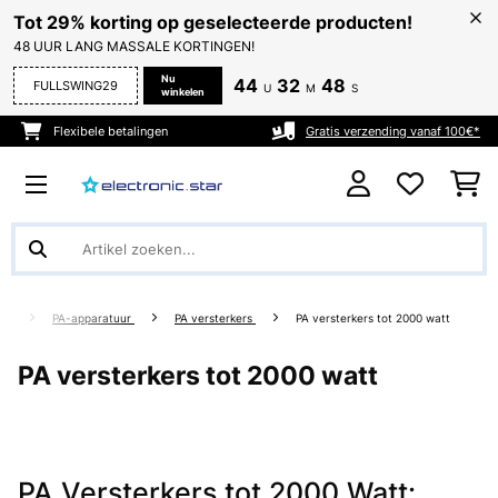
Tot 29% korting op geselecteerde producten!
48 UUR LANG MASSALE KORTINGEN!
Nu
44
32
47
FULLSWING29
U
M
S
winkelen
Flexibele betalingen
Gratis verzending vanaf 100€*
ght
PA-apparatuur
PA versterkers
PA versterkers tot 2000 watt
PA versterkers tot 2000 watt
PA Versterkers tot 2000 Watt: