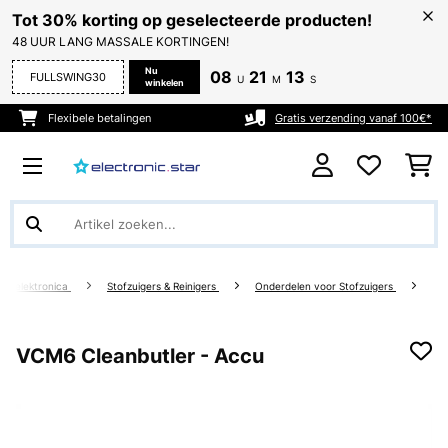
Tot 30% korting op geselecteerde producten!
48 UUR LANG MASSALE KORTINGEN!
Nu
08
21
13
FULLSWING30
U
M
S
winkelen
Flexibele betalingen
Gratis verzending vanaf 100€*
enelektronica
Stofzuigers & Reinigers
Onderdelen voor Stofzuigers
VCM6 Cleanbutler - Accu