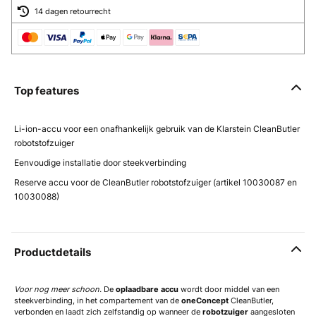
14 dagen retourrecht
Top features
Li-ion-accu voor een onafhankelijk gebruik van de Klarstein CleanButler
robotstofzuiger
Eenvoudige installatie door steekverbinding
Reserve accu voor de CleanButler robotstofzuiger (artikel 10030087 en
10030088)
Productdetails
Voor nog meer schoon.
De
oplaadbare accu
wordt door middel van een
steekverbinding, in het compartement van de
oneConcept
CleanButler,
verbonden en laadt zich zelfstandig op wanneer de
robotzuiger
aangesloten