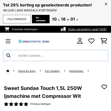
Tot 29% korting op geselecteerde producten!
48 UUR LANG MASSALE KORTINGEN!
Nu
10
18
01
FULLSWING29
U
M
S
winkelen
Flexibele betalingen
Gratis verzending vanaf 100€*
Home & Living
Fun Cooking
Ijsmachines
Sweet Sundae Touch 1,5L 250W
Ijsmachine met Compressor Wit
16 Beoordelingen