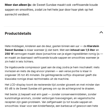
Meer dan alleen ijs:
de Sweet Sundae maakt ook verfrissende koude
sappen en smoothies, zodat ze het hele jaar door haar plek op het
aanrecht verdient.
Productdetails
Hete middagen, kinderen aan de deur, gasten binnen een uur — de
Klarstein
Sweet Sundae
is klaar wanneer jij dat bent. Met een
inhoud van 1,5 liter
en
250 W
vermogen maakt deze ijsmachine van je eigen ingrediënten romig ijs —
en maakt ze daarnaast verfrissende koude sappen en smoothies wanneer je
zin hebt in iets lichters.
De ingebouwde compressor gaat aan de slag zodra je hem inschakelt: niets
invriezen en niets de dag ervoor plannen — een verse portie is klaar in
ongeveer 35 tot 45 minuten. De geïntegreerde softijs-dispenser geeft die
klassieke romige draai rechtstreeks uit de machine.
Het LCD-display toont de resterende tijd zonder giswerk en met minder dan
65 dB is de Sweet Sundae stil genoeg om op de achtergrond te draaien.
Het beste: jij bepaalt wat erin gaat — zonder conserveermiddelen, zonder
kunstmatige aroma's, zonder verborgen toevoegingen, en veganistische
recepten zijn geen probleem. Van zelfgemaakt ijs tot koude sappen en
smoothies: klaar voor een kinderfeestje, een barbecue of gewoon een hete