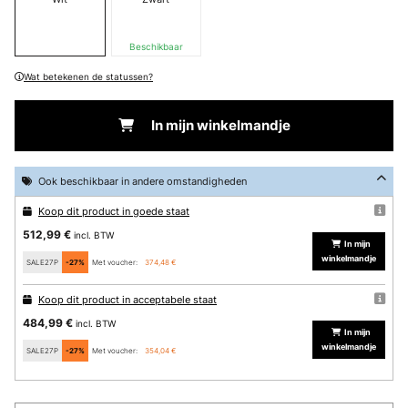
Beschikbaar
Wat betekenen de statussen?
In mijn winkelmandje
Ook beschikbaar in andere omstandigheden
Koop dit product in goede staat
512,99 €
incl. BTW
In mijn
winkelmandje
SALE27P
-27%
Met voucher:
374,48 €
Koop dit product in acceptabele staat
484,99 €
incl. BTW
In mijn
winkelmandje
SALE27P
-27%
Met voucher:
354,04 €