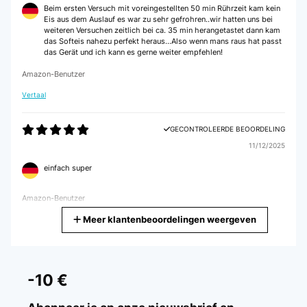
Beim ersten Versuch mit voreingestellten 50 min Rührzeit kam kein
Eis aus dem Auslauf es war zu sehr gefrohren..wir hatten uns bei
weiteren Versuchen zeitlich bei ca. 35 min herangetastet dann kam
das Softeis nahezu perfekt heraus...Also wenn mans raus hat passt
das Gerät und ich kann es gerne weiter empfehlen!
Amazon-Benutzer
Vertaal
GECONTROLEERDE BEOORDELING
11/12/2025
einfach super
Amazon-Benutzer
Meer klantenbeoordelingen weergeven
Vertaal
GECONTROLEERDE BEOORDELING
30/11/2025
-10 €
Nicht alles Eis kann direkt bezogen werden.