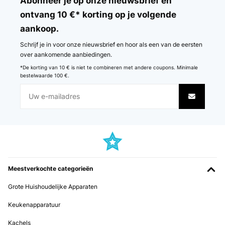
Abonneer je op onze nieuwsbrief en
Amazon-Benutzer
ontvang 10 €* korting op je volgende
aankoop.
Vertaal
Schrijf je in voor onze nieuwsbrief en hoor als een van de eersten
GECONTROLEERDE BEOORDELING
over aankomende aanbiedingen.
26/11/2025
*De korting van 10 € is niet te combineren met andere coupons. Minimale
bestelwaarde 100 €.
Super lecker. Früher hat Ninja gekauft-zuruckgeschickt. Diesmal
alles ok und echtes SoftEis
Amazon-Benutzer
Vertaal
GECONTROLEERDE BEOORDELING
07/11/2025
Meestverkochte categorieën
Wir sind sehr zufrieden mit der Bedienung und dem Ergebnis.
Grote Huishoudelijke Apparaten
Amazon-Benutzer
Keukenapparatuur
Vertaal
Kachels