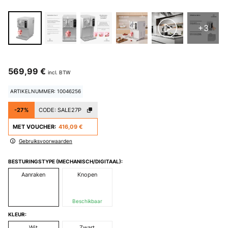
+3
569,99 €
incl. BTW
ARTIKELNUMMER: 10046256
-27%
CODE:
SALE27P
MET VOUCHER:
416,09 €
Gebruiksvoorwaarden
BESTURINGSTYPE (MECHANISCH/DIGITAAL):
Aanraken
Knopen
Beschikbaar
KLEUR:
Wit
Zwart