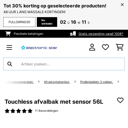
Tot 30% korting op geselecteerde producten!
48 UUR LANG MASSALE KORTINGEN!
Nu
02
16
11
FULLSWING30
U
M
S
winkelen
Flexibele betalingen
Gratis verzending vanaf 100€*
erige Keukenapparaten
Afvalcontainerbox
Prullenbakken 3 vakken
Touchless afvalbak met sensor 56L
11 Beoordelingen