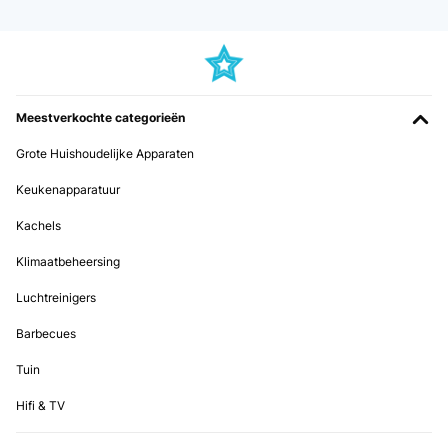
Vertaal
GECONTROLEERDE BEOORDELING
28/12/2025
Meestverkochte categorieën
Sehr nice. Optisch einfach super. Es sieht endlich ordentlich
aus.High End wäre, wenn die unteren Behälter noch ein Seitenpedal
Grote Huishoudelijke Apparaten
hätten, damit man nicht bückend die Schubladen aufmachen muss,
aber das ist meckern auf höchstem Niveau.
Keukenapparatuur
Amazon-Benutzer
Kachels
Vertaal
Klimaatbeheersing
GECONTROLEERDE BEOORDELING
Luchtreinigers
06/12/2025
Barbecues
Zu Beginn gab es Probleme mit dem Öffnen der Schublade und dem
Herausnehmen der kleinen Eimer. Nach kurzer Nachfrage beim
Tuin
Verkäufer konnte das Problem gelöst werden. Alles funktioniert
super. Ich bin sehr zufrieden mit dem Produkt und kann es nur
Hifi & TV
weiter empfehlen.
Amazon-Benutzer