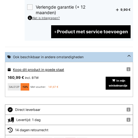
Verlengde garantie (+ 12
9,90 €
maanden)
Wat is inbegrepen?
Product met service toevoegen
Ook beschikbaar in andere omstandigheden
Koop dit product in goede staat
160,99 €
incl. BTW
In mijn
winkelmandje
SALE12P
-12%
Met voucher:
141,67 €
Direct leverbaar
Levertijd: 1 dag
14 dagen retourrecht