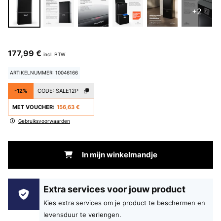
+2
177,99 €
incl. BTW
ARTIKELNUMMER: 10046166
-12%
CODE:
SALE12P
MET VOUCHER:
156,63 €
Gebruiksvoorwaarden
In mijn winkelmandje
Extra services voor jouw product
Kies extra services om je product te beschermen en
levensduur te verlengen.