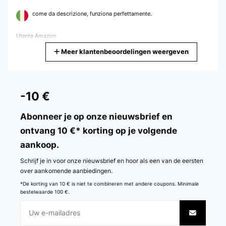
come da descrizione, funziona perfettamente.
Utente Amazon
Meer klantenbeoordelingen weergeven
Vertaal
GECONTROLEERDE BEOORDELING
20/01/2026
-10 €
Very nice bean, looks very simple and elegant. Arrived in perfect
condition and working.
Abonneer je op onze nieuwsbrief en
ontvang 10 €* korting op je volgende
Amazon user
aankoop.
Vertaal
Schrijf je in voor onze nieuwsbrief en hoor als een van de eersten
GECONTROLEERDE BEOORDELING
over aankomende aanbiedingen.
18/01/2026
*De korting van 10 € is niet te combineren met andere coupons. Minimale
bestelwaarde 100 €.
Me gusta mucho es bonito fácil de limpiar tiene buena capacidad,
no hace ruido, lo recomiendo.
Usuario/a de amazon