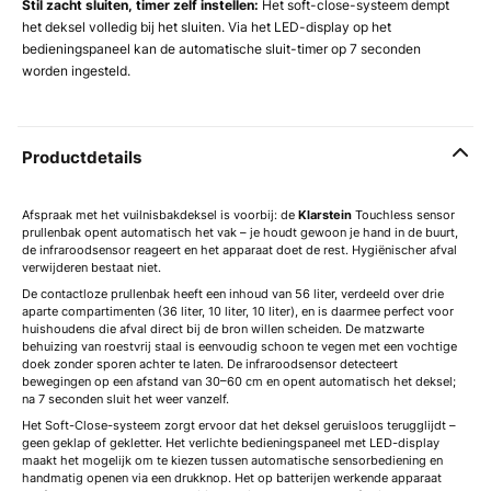
Stil zacht sluiten, timer zelf instellen:
Het soft-close-systeem dempt
het deksel volledig bij het sluiten. Via het LED-display op het
bedieningspaneel kan de automatische sluit-timer op 7 seconden
worden ingesteld.
Productdetails
Afspraak met het vuilnisbakdeksel is voorbij: de
Klarstein
Touchless sensor
prullenbak opent automatisch het vak – je houdt gewoon je hand in de buurt,
de infraroodsensor reageert en het apparaat doet de rest. Hygiënischer afval
verwijderen bestaat niet.
De contactloze prullenbak heeft een inhoud van 56 liter, verdeeld over drie
aparte compartimenten (36 liter, 10 liter, 10 liter), en is daarmee perfect voor
huishoudens die afval direct bij de bron willen scheiden. De matzwarte
behuizing van roestvrij staal is eenvoudig schoon te vegen met een vochtige
doek zonder sporen achter te laten. De infraroodsensor detecteert
bewegingen op een afstand van 30–60 cm en opent automatisch het deksel;
na 7 seconden sluit het weer vanzelf.
Het Soft-Close-systeem zorgt ervoor dat het deksel geruisloos terugglijdt –
geen geklap of gekletter. Het verlichte bedieningspaneel met LED-display
maakt het mogelijk om te kiezen tussen automatische sensorbediening en
handmatig openen via een drukknop. Het op batterijen werkende apparaat