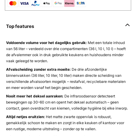
Top features
Voldoende volume voor het dagelijks gebruik:
Met een totale inhoud
van 56 liter – verdeeld over drie compartimenten (36 l, 10 l, 10 l) – hoeft
de afvalemmer ook in druk gebruikte keukens en huishoudens minder
vaak geleegd te worden.
Afvalscheiding zonder extra moeite:
De drie afzonderlijke
binnenvakken (36 liter, 10 liter, 10 liter) maken directe scheiding van
verschillende afvalsoorten mogelijk – restafval, recyclebare materialen
en meer worden vanaf het begin gescheiden.
Nooit meer het deksel aanraken:
De infraroodsensor detecteert
bewegingen op 30–60 cm en opent het deksel automatisch – geen
contact, geen overdracht van kiemen, volledige hygiëne bij elke inworp.
Altijd netjes eruitzien:
Het matte zwarte oppervlak is robuust,
gemakkelijk schoon te maken en zorgt in elke keuken of kantoor voor
een rustige, moderne uitstraling – zonder op te vallen.