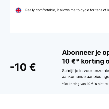
Really comfortable, it allows me to cycle for tens of
Amazon user
GECONTROLEERDE BEOORDELING
15
Abonneer je o
Ich kann diesen Hometrainer für jeden der im Homeo
10 €* korting 
einen höhenverstellbaren Schreibtisch.durch einen D
-10 €
Schrijf je in voor onze n
Amazon-Benutzer
aankomende aanbiedinge
*De korting van 10 € is niet 
GECONTROLEERDE BEOORDELING
26
Realmente no hace nada de ruido. El manillar tras e
contenta con ella. Las horas de trabajo estático se 