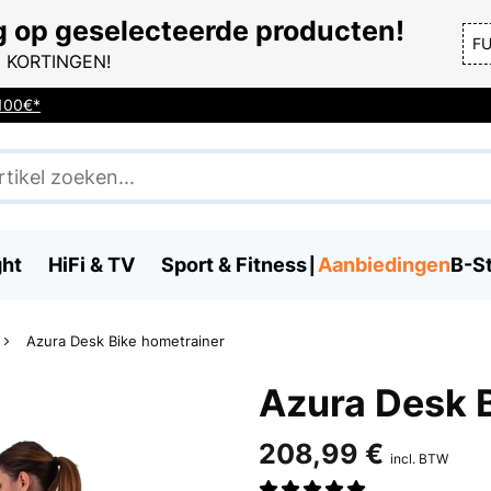
g op geselecteerde producten!
F
 KORTINGEN!
 100€*
ght
HiFi & TV
Sport & Fitness
Aanbiedingen
B-S
Azura Desk Bike hometrainer
Azura Desk 
208,99 €
incl. BTW