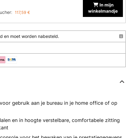
In mijn
winkelmandje
ucher:
117,59 €
raad en moet worden nabesteld.
voor gebruik aan je bureau in je home office of op
dalen en in hoogte verstelbare, comfortabele zitting
kant
lconsole voor het bewaken van je prestatiegegevens