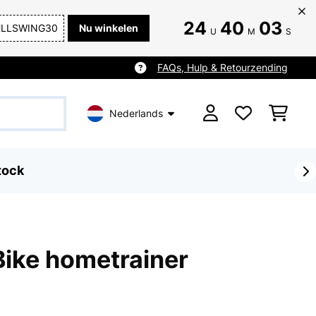
24
40
00
ULLSWING30
Nu winkelen
U
M
S
FAQs, Hulp & Retourzending
Nederlands
tock
Bike hometrainer