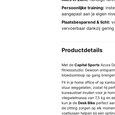
Persoonlijke training:
inste
aangepast aan je eigen niv
Plaatsbesparend & licht:
vo
vervoerbaar dankzij gering
Productdetails
Met de
Capital Sports
Azura D
fitnessstudio: Gewoon ontspanne
bloedsomloop op gang brengen e
Fit in je home office of op kanto
stuur weggelaten, zodat hij per
bureaustoel inruilen voor je hom
vliegwielmassa van 7,5 kg en ee
kun je de
Desk Bike
perfect aan
de zitting zorgen op elk moment
voetlussen helpen bij een optim