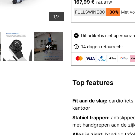
167,99 €
incl. BTW
FULLSWING30
-30%
Met vo
1/7
Dit artikel is niet op voor
+2
14 dagen retourrecht
Top features
Fit aan de slag:
cardiofiets 
kantoor
Stabiel trappen:
antislippe
met handgrepen aan de zij
Alles in zicht:
handige tafe