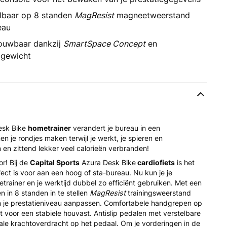
lbaar op 8 standen
MagResist
magneetweerstand
eau
uwbaar dankzij
SmartSpace Concept
en
 gewicht
esk Bike
hometrainer
verandert je bureau in een
n je rondjes maken terwijl je werkt, je spieren en
n zittend lekker veel calorieën verbranden!
or! Bij de
Capital Sports
Azura Desk Bike
cardiofiets
is het
fect is voor aan een hoog of sta-bureau. Nu kun je je
etrainer en je werktijd dubbel zo efficiënt gebruiken. Met een
n in 8 standen in te stellen
MagResist
trainingsweerstand
 je prestatieniveau aanpassen. Comfortabele handgrepen op
 voor een stabiele houvast. Antislip pedalen met verstelbare
ale krachtoverdracht op het pedaal. Om je vorderingen in de