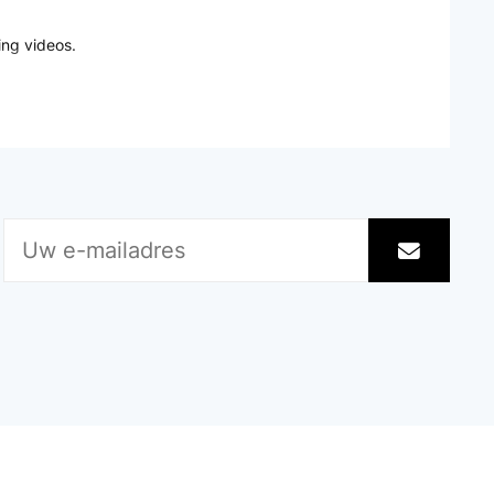
ing videos.
Vertaal
n Büroalltag bringen.Hierzu benötigt man jedoch auch
en. Der Sattel ist breit und bequem.
Vertaal
 y enderezar la espalda. La verdad es que estoy muy
on el paso de los días. La recomiendo.