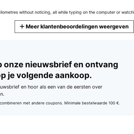
 kilometres without noticing, all while typing on the computer or watch
Meer klantenbeoordelingen weergeven
/11/2024
p onze nieuwsbrief en ontvang
ffice sitzt nur empfehlen. Dadurch kann man wieder Bewegung in de
op je volgende aankoop.
rehknauf kann man spielend leicht die verschiedenen „Gänge“ einstell
ieuwsbrief en hoor als een van de eersten over
n.
te combineren met andere coupons. Minimale bestelwaarde 100 €.
/08/2024
l asiento es un punto muy a tener en cuenta, ayuda cambiar posición
han convertido en una actividad diferente y el cuerpo lo va notando c