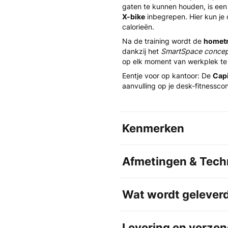
gaten te kunnen houden, is een
X-bike
inbegrepen. Hier kun je 
calorieën.
Na de training wordt de
hometr
dankzij het
SmartSpace conce
op elk moment van werkplek te
Eentje voor op kantoor: De
Capi
aanvulling op je desk-fitnesscon
Kenmerken
Afmetingen & Techn
Wat wordt gelever
Levering en verzen