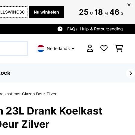
25
18
44
ULLSWING30
Nu winkelen
U
M
S
FAQs, Hulp & Retourzending
Nederlands
tock
elkast met Glazen Deur Zilver
 23L Drank Koelkast
eur Zilver