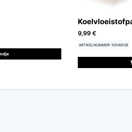
Koelvloeistofp
9,99 €
ARTIKELNUMMER: 10048126
andje