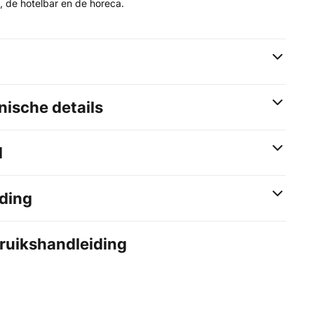
, de hotelbar en de horeca.
ische details
d
ding
bruikshandleiding