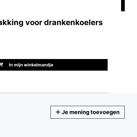
akking voor drankenkoelers
Be
9,9
ARTI
In mijn winkelmandje
Je mening toevoegen