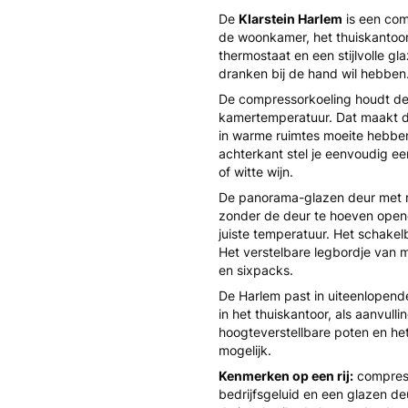
De
Klarstein Harlem
is een co
de woonkamer, het thuiskantoo
thermostaat en een stijlvolle gl
dranken bij de hand wil hebben
De compressorkoeling houdt de 
kamertemperatuur. Dat maakt d
in warme ruimtes moeite hebben
achterkant stel je eenvoudig ee
of witte wijn.
De panorama-glazen deur met roe
zonder de deur te hoeven opene
juiste temperatuur. Het schakelb
Het verstelbare legbordje van m
en sixpacks.
De Harlem past in uiteenlopend
in het thuiskantoor, als aanvull
hoogteverstellbare poten en he
mogelijk.
Kenmerken op een rij:
compress
bedrijfsgeluid en een glazen deu