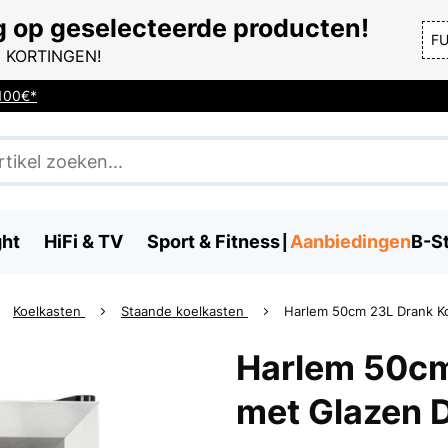
g op geselecteerde producten!
F
 KORTINGEN!
 100€*
ght
HiFi & TV
Sport & Fitness
Aanbiedingen
B-S
Koelkasten
Staande koelkasten
Harlem 50cm 23L Drank Ko
Harlem 50cm
met Glazen D