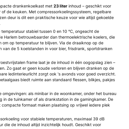
mpacte drankenkoelkast met
23 liter
inhoud – geschikt voor
r of de keuken. Met compressorkoelingssysteem, regelbare
azen deur is dit een praktische keuze voor wie altijd gekoelde
.
temperatuur stabiel tussen 0 en 10 °C, ongeacht de
e Harlem betrouwbaarder dan thermoelektrische koelers, die
 om op temperatuur te blijven. Via de draaiknop op de
n van de 5 koelstanden in voor bier, frisdrank, sportdranken
stvrijstalen frame laat je de inhoud in één oogopslag zien –
n. Zo gaat er geen koude verloren en blijven dranken op de
are ledinterieurlicht zorgt ook 's avonds voor goed overzicht.
etaalgaas biedt ruimte aan standaard flessen, blikjes, pakjes
e omgevingen: als minibar in de woonkamer, onder het bureau
ing in de tuinkamer of als drankstation in de gamingkamer. De
t compacte formaat maken plaatsing op vrijwel iedere plek
orkoeling voor stabiele temperaturen, maximaal 39 dB
r die de inhoud altijd inzichtelijk houdt. Geschikt voor