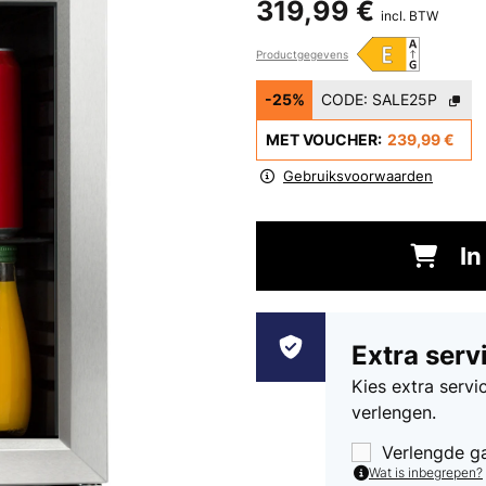
319,99 €
incl. BTW
Productgegevens
-25%
CODE:
SALE25P
MET VOUCHER:
239,99 €
Gebruiksvoorwaarden
In
Extra serv
Kies extra serv
verlengen.
Verlengde g
Wat is inbegrepen?