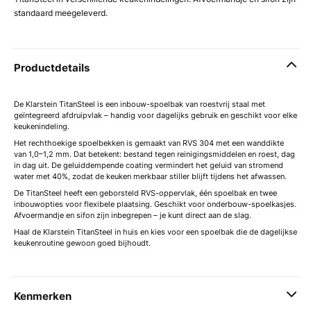
standaard meegeleverd.
Productdetails
De Klarstein TitanSteel is een inbouw-spoelbak van roestvrij staal met
geïntegreerd afdruipvlak – handig voor dagelijks gebruik en geschikt voor elke
keukenindeling.
Het rechthoekige spoelbekken is gemaakt van RVS 304 met een wanddikte
van 1,0–1,2 mm. Dat betekent: bestand tegen reinigingsmiddelen en roest, dag
in dag uit. De geluiddempende coating vermindert het geluid van stromend
water met 40%, zodat de keuken merkbaar stiller blijft tijdens het afwassen.
De TitanSteel heeft een geborsteld RVS-oppervlak, één spoelbak en twee
inbouwopties voor flexibele plaatsing. Geschikt voor onderbouw-spoelkasjes.
Afvoermandje en sifon zijn inbegrepen – je kunt direct aan de slag.
Haal de Klarstein TitanSteel in huis en kies voor een spoelbak die de dagelijkse
keukenroutine gewoon goed bijhoudt.
Kenmerken