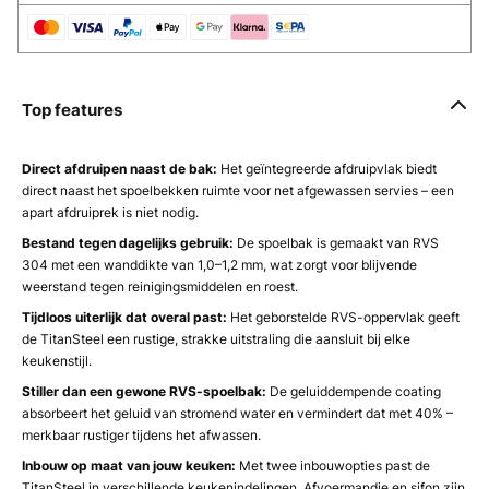
Top features
Direct afdruipen naast de bak:
Het geïntegreerde afdruipvlak biedt
direct naast het spoelbekken ruimte voor net afgewassen servies – een
apart afdruiprek is niet nodig.
Bestand tegen dagelijks gebruik:
De spoelbak is gemaakt van RVS
304 met een wanddikte van 1,0–1,2 mm, wat zorgt voor blijvende
weerstand tegen reinigingsmiddelen en roest.
Tijdloos uiterlijk dat overal past:
Het geborstelde RVS-oppervlak geeft
de TitanSteel een rustige, strakke uitstraling die aansluit bij elke
keukenstijl.
Stiller dan een gewone RVS-spoelbak:
De geluiddempende coating
absorbeert het geluid van stromend water en vermindert dat met 40% –
merkbaar rustiger tijdens het afwassen.
Inbouw op maat van jouw keuken:
Met twee inbouwopties past de
TitanSteel in verschillende keukenindelingen. Afvoermandje en sifon zijn