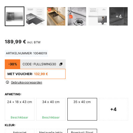
+4
189,99 €
incl. BTW
ARTIKELNUMMER: 10046019
-30%
CODE:
FULLSWING30
MET VOUCHER:
132,99 €
Gebruiksvoorwaarden
AFMETING:
24 + 18 x 43 cm
34 x 40 cm
35 x 40 cm
+4
Beschikbaar
Beschikbaar
KLEUR:
Antraciet
Nerjaveče jeklo
Roestvrij Staal