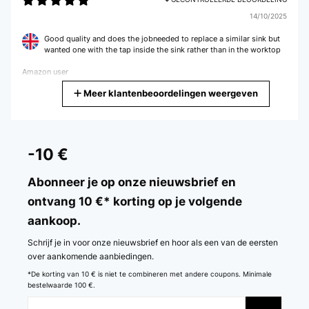
14/10/2025
Good quality and does the jobneeded to replace a similar sink but
wanted one with the tap inside the sink rather than in the worktop
Amazon user
Meer klantenbeoordelingen weergeven
Vertaal
GECONTROLEERDE BEOORDELING
14/03/2025
-10 €
Sehr gute Qualität. Gute und sichere Verpackung. Rechtzeitige
Lieferung. Empfehlenswert!
Abonneer je op onze nieuwsbrief en
ontvang 10 €* korting op je volgende
Amazon-Benutzer
aankoop.
Vertaal
Schrijf je in voor onze nieuwsbrief en hoor als een van de eersten
GECONTROLEERDE BEOORDELING
over aankomende aanbiedingen.
09/01/2025
*De korting van 10 € is niet te combineren met andere coupons. Minimale
bestelwaarde 100 €.
La qualità.