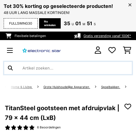
Tot 30% korting op geselecteerde producten!
48 UUR LANG MASSALE KORTINGEN!
Nu
35
01
51
FULLSWING30
U
M
S
winkelen
Flexibele betalingen
Gratis verzending vanaf 100€*
Home & Living
Grote Huishoudelijke Apparaten
Spoelbakken
TitanSteel gootsteen met afdruipvlak |
79 x 44 cm (LxB)
6 Beoordelingen