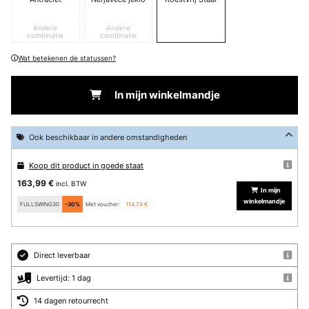
Andere
Andere
combinatie
combinatie
Wat betekenen de statussen?
In mijn winkelmandje
Ook beschikbaar in andere omstandigheden
Koop dit product in goede staat
163,99 €
incl. BTW
In mijn
winkelmandje
FULLSWING30
-30%
Met voucher:
114,79 €
Direct leverbaar
Levertijd: 1 dag
14 dagen retourrecht