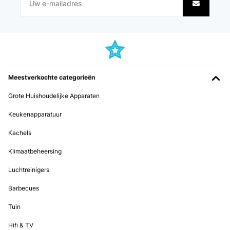
Utente Amazon
Vertaal
GECONTROLEERDE BEOORDELING
10/12/2024
Meestverkochte categorieën
Sehr hübsches Edelstahl Spühlbecken tolle Farbe und Größe ich
bin begeistert
Grote Huishoudelijke Apparaten
Amazon-Benutzer
Keukenapparatuur
Vertaal
Kachels
Klimaatbeheersing
Luchtreinigers
Barbecues
Tuin
Hifi & TV