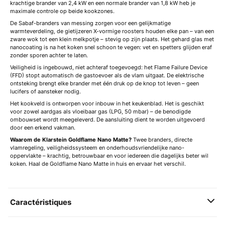
krachtige brander van 2,4 kW en een normale brander van 1,8 kW heb je
maximale controle op beide kookzones.
De Sabaf-branders van messing zorgen voor een gelijkmatige
warmteverdeling, de gietijzeren X-vormige roosters houden elke pan – van een
zware wok tot een klein melkpotje – stevig op zijn plaats. Het gehard glas met
nanocoating is na het koken snel schoon te vegen: vet en spetters glijden eraf
zonder sporen achter te laten.
Veiligheid is ingebouwd, niet achteraf toegevoegd: het Flame Failure Device
(FFD) stopt automatisch de gastoevoer als de vlam uitgaat. De elektrische
ontsteking brengt elke brander met één druk op de knop tot leven – geen
lucifers of aansteker nodig.
Het kookveld is ontworpen voor inbouw in het keukenblad. Het is geschikt
voor zowel aardgas als vloeibaar gas (LPG, 50 mbar) – de benodigde
ombouwset wordt meegeleverd. De aansluiting dient te worden uitgevoerd
door een erkend vakman.
Waarom de Klarstein Goldflame Nano Matte?
Twee branders, directe
vlamregeling, veiligheidssysteem en onderhoudsvriendelijke nano-
oppervlakte – krachtig, betrouwbaar en voor iedereen die dagelijks beter wil
koken. Haal de Goldflame Nano Matte in huis en ervaar het verschil.
Caractéristiques