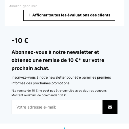
Amazon-gebruiker
Afficher toutes les évaluations des clients
Traduire
AVIS VÉRIFIÉ
23/12/2025
-10 €
Sieht toll aus, da die Knöpfe vorne sind kommt man wen man vorne
ein etwas größeren Topf stehen hat etwas Schlacht drann aber es
Abonnez-vous à notre newsletter et
geht schon
obtenez une remise de 10 €* sur votre
Amazon-Benutzer
prochain achat.
Traduire
Inscrivez-vous à notre newsletter pour être parmi les premiers
informés des prochaines promotions.
AVIS VÉRIFIÉ
*La remise de 10 € ne peut pas être cumulée avec d’autres coupons.
20/12/2025
Montant minimum de commande 100 €.
Good thanks
Amazon user
Traduire