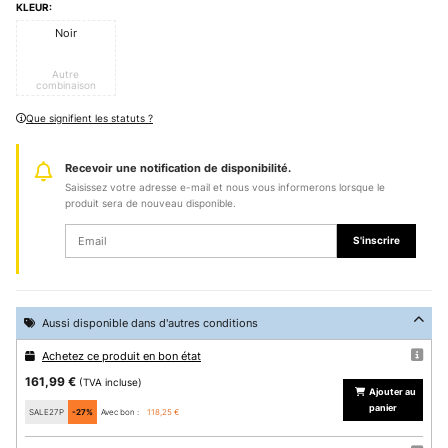
KLEUR:
Noir
Autre
combinaison
Que signifient les statuts ?
Recevoir une notification de disponibilité.
Saisissez votre adresse e-mail et nous vous informerons lorsque le
produit sera de nouveau disponible.
S'inscrire
Aussi disponible dans d'autres conditions
Achetez ce produit en bon état
161,99 €
(TVA incluse)
Ajouter au
panier
SALE27P
-27%
Avec bon :
118,25 €