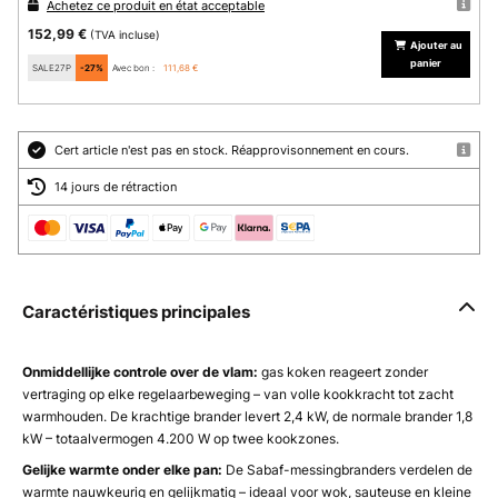
Achetez ce produit en état acceptable
152,99 €
(TVA incluse)
Ajouter au
panier
SALE27P
-27%
Avec bon :
111,68 €
Cert article n'est pas en stock. Réapprovisonnement en cours.
14 jours de rétraction
Caractéristiques principales
Onmiddellijke controle over de vlam:
gas koken reageert zonder
vertraging op elke regelaarbeweging – van volle kookkracht tot zacht
warmhouden. De krachtige brander levert 2,4 kW, de normale brander 1,8
kW – totaalvermogen 4.200 W op twee kookzones.
Gelijke warmte onder elke pan:
De Sabaf-messingbranders verdelen de
warmte nauwkeurig en gelijkmatig – ideaal voor wok, sauteuse en kleine