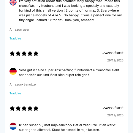
I'm very satisfied about this product!Realy happy that I made this
choce!We, my husband and I was looking a cpecialy and exactely
for kind of this small vertion ( 2 points of , or max 3. Everywhere
was just a models of 4 or 5 . So happy! It was a perfect one for our
tiny angle , named " kitchen".Thank you, Amazon!
Amazon user
Traduire
AVIS VÉRIFIÉ
29/12/2025
Sehr gut ist eine super Anschaffung funktioniert einwandfrei sieht
sehr schön aus und lässt sich super reinigen !
Amazon-Benutzer
Traduire
AVIS VÉRIFIÉ
28/12/2025
Ik ben super blij met mijn aankoop ziet er zeer luxe uit en werkt
super goed allemaal. Staat hele mooi in mijn keuken.