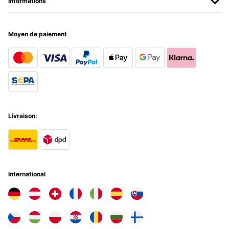
Informations
Esto es un pepino de cocina de gas. Brutal. Con dos fuegos me
apaño más que suficiente. Al principio no le pillaba el tema de la
llama, pero luego ajusté la llama con las instrucciones que vi en un
vídeo de Youtube. Era un trabajo bastante intrincado, pero al final
Moyen de paiement
se consiguió. A partir de entonces, cocciones perfectas. Los fuegos
son bastante grandes. Me encanta esta cocina.
Usuario/a de amazon
Traduire
AVIS VÉRIFIÉ
Livraison:
23/09/2025
Aunque es preciosa y grande, muy buenos landuspocision de los
fuegos, los quemadores me están dando muchos problemas y
buenos sustos porque hacen un silvidito que mosquean mucho.
Tres años con ella y está nueva si no fuese por los quemadores ya
los he tenido que cambiar y pronto tendré que cambiarlos otra vez.
International
Usuario/a de amazon
Traduire
AVIS VÉRIFIÉ