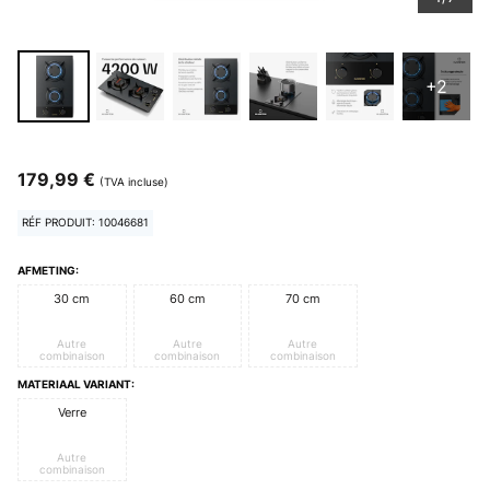
+2
179,99 €
(TVA incluse)
RÉF PRODUIT: 10046681
AFMETING:
30 cm
60 cm
70 cm
Autre
Autre
Autre
combinaison
combinaison
combinaison
MATERIAAL VARIANT:
Verre
Autre
combinaison