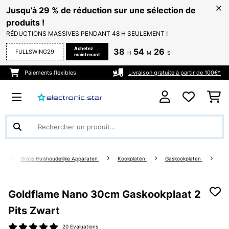
Jusqu’à 29 % de réduction sur une sélection de
produits !
RÉDUCTIONS MASSIVES PENDANT 48 H SEULEMENT !
Achetez
38
54
26
FULLSWING29
H
M
S
maintenant
Paiements flexibles
Livraison gratuite à partir de 100€*
g
Grote Huishoudelijke Apparaten
Kookplaten
Gaskookplaten
Goldflame Nano 30cm Gaskookplaat 2
Pits Zwart
20 Evaluations