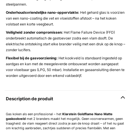
steelpannen.
Onderhoudsvriendelijke nano-oppervlakte:
Het gehard glas is voorzien
van een nano-coating die vet en vloeistoffen afstoot – na het koken
volstaat een korte veegbeurt.
Veiligheid zonder compromissen:
Het Flame Failure Device (FFD)
onderbreekt automatisch de gastoevoer zodra een vlam dooft. De
elektrische ontsteking start elke brander veilig met een druk op de knop –
zonder lucifers.
Flexibel bij de gasvoorziening:
Het kookveld is standaard ingesteld op
aardgas en kan met de meegeleverde ombouwset worden aangepast
voor vloeibaar gas (LPG, 50 mbar). Installatie en gasaansluiting dienen te
worden uitgevoerd door een erkend vakbedrijf.
Description de produit
Gas koken als een professional – het
Klarstein Goldflame Nano Matte
gaskookveld
met 2 branders maakt het mogelijk. Geen voorverwarmen, geen
traagheid: de vlam reageert direct zodra je aan de knop draait – of het nu gaat
om krachtig aanbraden, zachtjes sudderen of precies flambéën. Met een